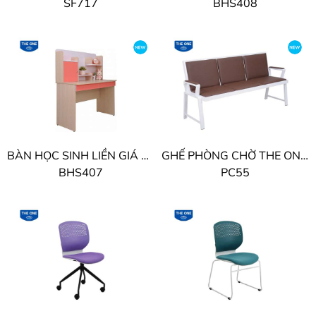
SF717
BHS408
BÀN HỌC SINH LIỀN GIÁ THE ONE
GHẾ PHÒNG CHỜ THE ONE BỌC PVC
BHS407
PC55