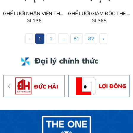
GHẾ LƯỚI NHÂN VIÊN THE ONE
GHẾ LƯỚI GIÁM ĐỐC THE ONE
GL136
GL365
‹
1
2
...
81
82
›
Đại lý chính thức