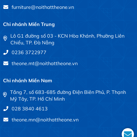
furniture@noithattheone.vn
Chi nhánh Miền Trung
Lô G1 đường số 03 - KCN Hòa Khánh, Phường Liên
Chiểu, TP. Đà Nẵng
0236 3722977
theone.mt@noithattheone.vn
Chi nhánh Miền Nam
Tầng 7, số 683-685 đường Điện Biên Phủ, P. Thạnh
Mỹ Tây, TP. Hồ Chí Minh
028 3840 4613
theone.mn@noithattheone.vn