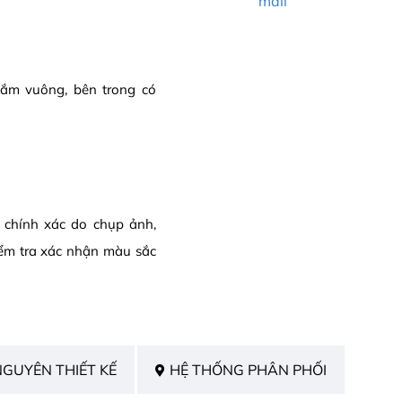
mail
nắm vuông, bên trong có
g chính xác do chụp ảnh,
ểm tra xác nhận màu sắc
NGUYÊN THIẾT KẾ
HỆ THỐNG PHÂN PHỐI