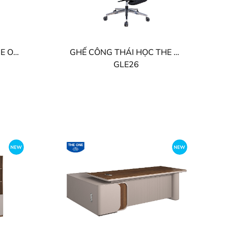
GHẾ LƯỚI GIÁM ĐỐC THE ONE
GHẾ CÔNG THÁI HỌC THE ONE
GLE26