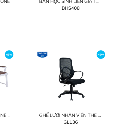
 ONE
BÀN HỌC SINH LIỀN GIÁ THE ONE
BHS408
GHẾ PHÒNG CHỜ THE ONE BỌC PVC
GHẾ LƯỚI NHÂN VIÊN THE ONE
GL136