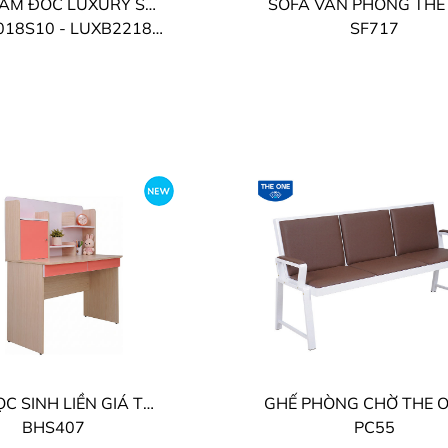
BÀN GIÁM ĐỐC LUXURY SUPREME THE ONE
SOFA VĂN PHÒNG THE
18S10 - LUXB2218S10
SF717
BÀN HỌC SINH LIỀN GIÁ THE ONE
BHS407
PC55