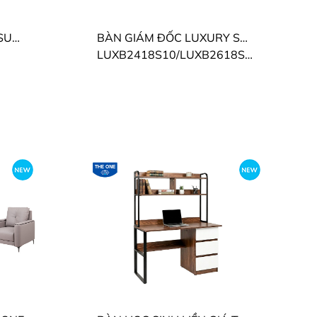
TỦ GIÁM ĐỐC LUXURY SUPREME THE ONE
BÀN GIÁM ĐỐC LUXURY SUPREME THE ONE
LUXB2418S10/LUXB2618S10