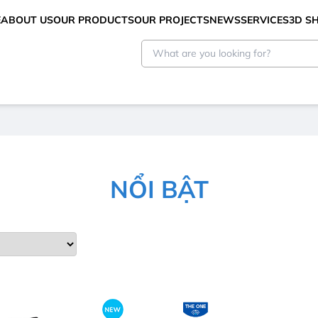
E
ABOUT US
OUR PRODUCTS
OUR PROJECTS
NEWS
SERVICES
3D 
NỔI BẬT