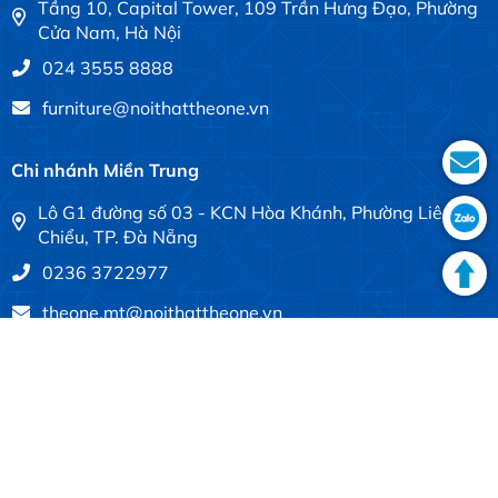
Tầng 10, Capital Tower, 109 Trần Hưng Đạo, Phường
Cửa Nam, Hà Nội
024 3555 8888
furniture@noithattheone.vn
Chi nhánh Miền Trung
Lô G1 đường số 03 - KCN Hòa Khánh, Phường Liên
Chiểu, TP. Đà Nẵng
0236 3722977
theone.mt@noithattheone.vn
Chi nhánh Miền Nam
Tầng 7, số 683-685 đường Điện Biên Phủ, P. Thạnh
Mỹ Tây, TP. Hồ Chí Minh
028 3840 4613