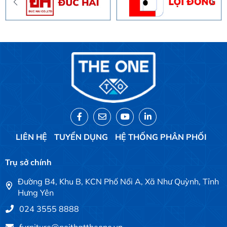
LIÊN HỆ
TUYỂN DỤNG
HỆ THỐNG PHÂN PHỐI
Trụ sở chính
Đường B4, Khu B, KCN Phố Nối A, Xã Như Quỳnh, Tỉnh
Hưng Yên
024 3555 8888
furniture@noithattheone.vn