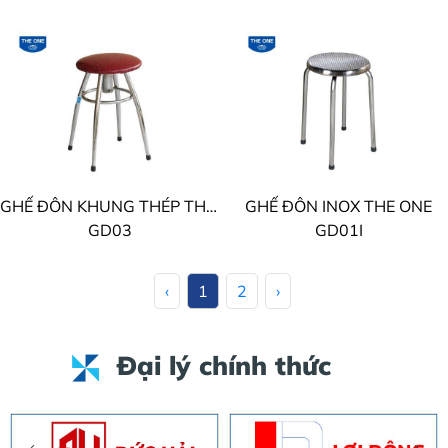
GHẾ ĐÔN KHUNG THÉP THE ONE
GHẾ ĐÔN INOX THE ONE
GD03
GD01I
‹
1
2
›
Đại lý chính thức