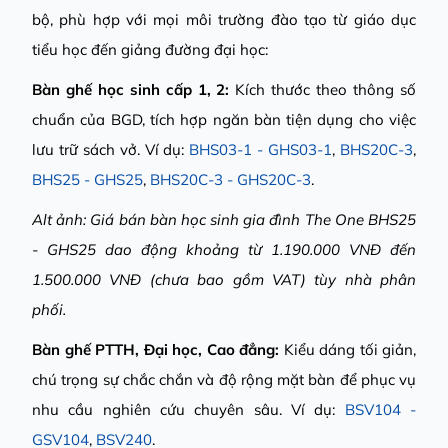
bộ, phù hợp với mọi môi trường đào tạo từ giáo dục
tiểu học đến giảng đường đại học:
Bàn ghế học sinh cấp 1, 2:
Kích thước theo thông số
chuẩn của BGD, tích hợp ngăn bàn tiện dụng cho việc
lưu trữ sách vở. Ví dụ:
BHS03-1 - GHS03-1
,
BHS20C-3
,
BHS25 - GHS25
,
BHS20C-3 - GHS20C-3
.
Alt ảnh: Giá bán bàn học sinh gia đình The One BHS25
- GHS25 dao động khoảng từ 1.190.000 VNĐ đến
1.500.000 VNĐ (chưa bao gồm VAT) tùy nhà phân
phối.
Bàn ghế PTTH, Đại học, Cao đẳng:
Kiểu dáng tối giản,
chú trọng sự chắc chắn và độ rộng mặt bàn để phục vụ
nhu cầu nghiên cứu chuyên sâu. Ví dụ:
BSV104 -
GSV104
,
BSV240
.