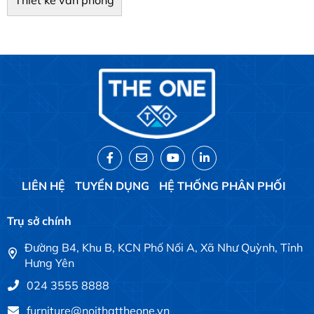
Thiết kế văn phòng
LIÊN HỆ
TUYỂN DỤNG
HỆ THỐNG PHÂN PHỐI
Trụ sở chính
Đường B4, Khu B, KCN Phố Nối A, Xã Như Quỳnh, Tỉnh
Hưng Yên
024 3555 8888
furniture@noithattheone.vn