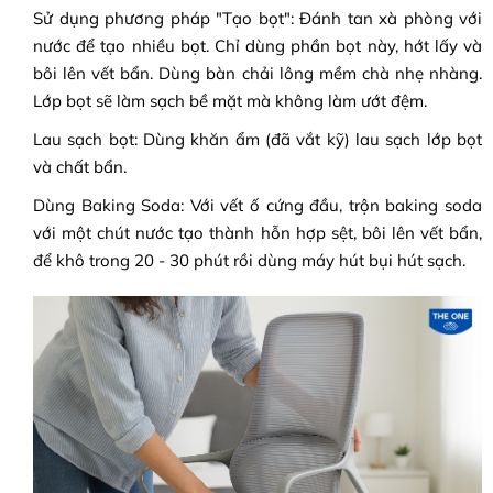
Sử dụng phương pháp "Tạo bọt": Đánh tan xà phòng với
nước để tạo nhiều bọt. Chỉ dùng phần bọt này, hớt lấy và
bôi lên vết bẩn. Dùng bàn chải lông mềm chà nhẹ nhàng.
Lớp bọt sẽ làm sạch bề mặt mà không làm ướt đệm.
Lau sạch bọt: Dùng khăn ẩm (đã vắt kỹ) lau sạch lớp bọt
và chất bẩn.
Dùng Baking Soda: Với vết ố cứng đầu, trộn baking soda
với một chút nước tạo thành hỗn hợp sệt, bôi lên vết bẩn,
để khô trong 20 - 30 phút rồi dùng máy hút bụi hút sạch.