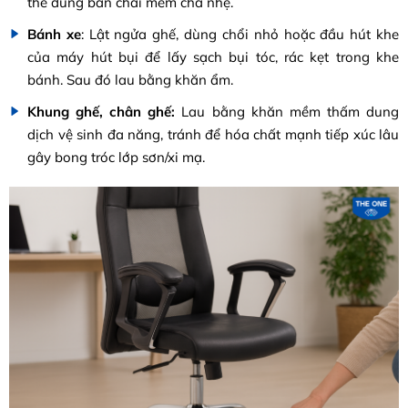
thể dùng bàn chải mềm chà nhẹ.
Bánh xe
: Lật ngửa ghế, dùng chổi nhỏ hoặc đầu hút khe
của máy hút bụi để lấy sạch bụi tóc, rác kẹt trong khe
bánh. Sau đó lau bằng khăn ẩm.
Khung ghế, chân ghế:
Lau bằng khăn mềm thấm dung
dịch vệ sinh đa năng, tránh để hóa chất mạnh tiếp xúc lâu
gây bong tróc lớp sơn/xi mạ.