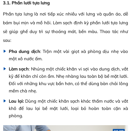
3.1. Phần lưới tựa lưng
Phần tựa lưng là nơi tiếp xúc nhiều với lưng và quần áo, dễ
bám bụi mịn và mồ hôi. Làm sạch định kỳ phần lưới tựa lưng
sẽ giúp ghế duy trì sự thoáng mát, bền màu. Thao tác như
sau:
Pha dung dịch
: Trộn một vài giọt xà phòng dịu nhẹ vào
một xô nước ấm.
Làm sạch
: Nhúng một chiếc khăn vi sợi vào dung dịch, vắt
kỹ để khăn chỉ còn ẩm. Nhẹ nhàng lau toàn bộ bề mặt lưới.
Đối với những khu vực bẩn hơn, có thể dùng bàn chải lông
mềm chà nhẹ.
Lau lại:
Dùng một chiếc khăn sạch khác thấm nước và vắt
khô để lau lại bề mặt lưới, loại bỏ hoàn toàn cặn xà
phòng.