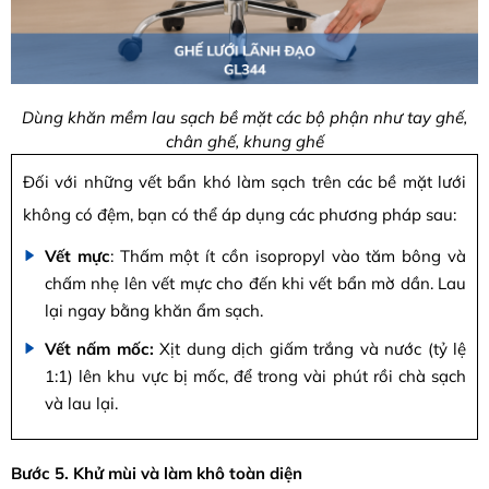
Dùng khăn mềm lau sạch bề mặt các bộ phận như tay ghế,
chân ghế, khung ghế
Đối với những vết bẩn khó làm sạch trên các bề mặt lưới
không có đệm, bạn có thể áp dụng các phương pháp sau:
Vết mực
: Thấm một ít cồn isopropyl vào tăm bông và
chấm nhẹ lên vết mực cho đến khi vết bẩn mờ dần. Lau
lại ngay bằng khăn ẩm sạch.
Vết nấm mốc:
Xịt dung dịch giấm trắng và nước (tỷ lệ
1:1) lên khu vực bị mốc, để trong vài phút rồi chà sạch
và lau lại.
Bước 5. Khử mùi và làm khô toàn diện