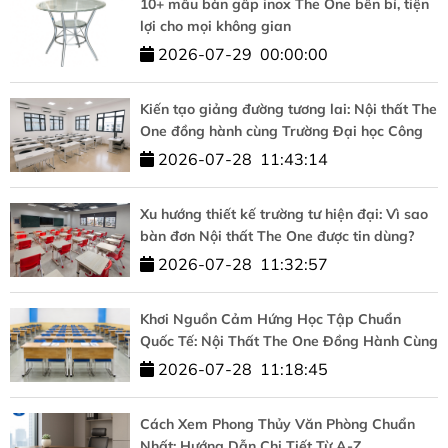
10+ mẫu bàn gấp inox The One bền bỉ, tiện
lợi cho mọi không gian
2026-07-29
00:00:00
Kiến tạo giảng đường tương lai: Nội thất The
One đồng hành cùng Trường Đại học Công
nghệ – ĐHQGHN
2026-07-28
11:43:14
Xu hướng thiết kế trường tư hiện đại: Vì sao
bàn đơn Nội thất The One được tin dùng?
2026-07-28
11:32:57
Khơi Nguồn Cảm Hứng Học Tập Chuẩn
Quốc Tế: Nội Thất The One Đồng Hành Cùng
HUFLIT
2026-07-28
11:18:45
Cách Xem Phong Thủy Văn Phòng Chuẩn
Nhất: Hướng Dẫn Chi Tiết Từ A-Z