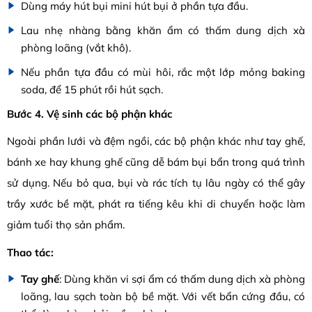
Dùng máy hút bụi mini hút bụi ở phần tựa đầu.
Lau nhẹ nhàng bằng khăn ẩm có thấm dung dịch xà
phòng loãng (vắt khô).
Nếu phần tựa đầu có mùi hôi, rắc một lớp mỏng baking
soda, để 15 phút rồi hút sạch.
Bước 4. Vệ sinh các bộ phận khác
Ngoài phần lưới và đệm ngồi, các bộ phận khác như tay ghế,
bánh xe hay khung ghế cũng dễ bám bụi bẩn trong quá trình
sử dụng. Nếu bỏ qua, bụi và rác tích tụ lâu ngày có thể gây
trầy xước bề mặt, phát ra tiếng kêu khi di chuyển hoặc làm
giảm tuổi thọ sản phẩm.
Thao tác:
Tay ghế
: Dùng khăn vi sợi ẩm có thấm dung dịch xà phòng
loãng, lau sạch toàn bộ bề mặt. Với vết bẩn cứng đầu, có