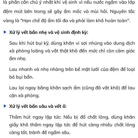
là phần cần chú ý nhất khi vệ sinh vì nếu nước ngấm vào lớp
đệm mút bên trong sẽ gây ẩm mốc và mùi hôi. Nguyên tắc
vàng là "Hạn chế độ ẩm tối đa và phải làm khô hoàn toàn".
Xử lý vết bẩn nhẹ và vệ sinh định kỳ:
Sau khi hút bụi kỹ, dùng khăn vi sợi nhúng vào dung dịch
xà phòng loãng và vắt thật khô đến mức chỉ còn cảm giác
ẩm nhẹ.
Lau nhanh và nhẹ nhàng trên bề mặt lưới của đệm để loại
bỏ bụi bẩn.
Lau lại ngay bằng khăn sạch ẩm (cũng đã vắt khô) để lau
cặn xà phòng.
Xử lý vết bẩn sâu và vết ố:
Thấm hút ngay lập tức: Nếu bị đổ chất lỏng, dùng khăn
giấy khô thấm ngay lập tức để hút càng nhiều chất lỏng
càng tốt, tránh để ngấm sâu.