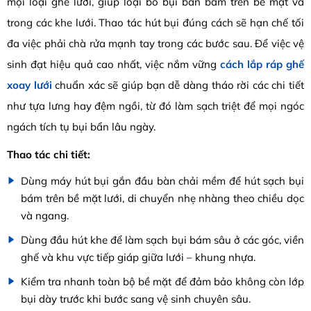
mọi loại ghế lưới, giúp loại bỏ bụi bẩn bám trên bề mặt và
trong các khe lưới. Thao tác hút bụi đúng cách sẽ hạn chế tối
đa việc phải chà rửa mạnh tay trong các bước sau. Để việc vệ
sinh đạt hiệu quả cao nhất, việc nắm vững
cách lắp ráp ghế
xoay lưới
chuẩn xác sẽ giúp bạn dễ dàng tháo rời các chi tiết
như tựa lưng hay đệm ngồi, từ đó làm sạch triệt để mọi ngóc
ngách tích tụ bụi bẩn lâu ngày.
Thao tác chi tiết:
Dùng máy hút bụi gắn đầu bàn chải mềm để hút sạch bụi
bám trên bề mặt lưới, di chuyển nhẹ nhàng theo chiều dọc
và ngang.
Dùng đầu hút khe để làm sạch bụi bám sâu ở các góc, viền
ghế và khu vực tiếp giáp giữa lưới – khung nhựa.
Kiểm tra nhanh toàn bộ bề mặt để đảm bảo không còn lớp
bụi dày trước khi bước sang vệ sinh chuyên sâu.