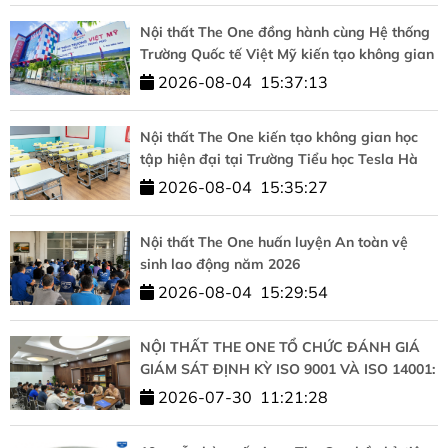
Nội thất The One đồng hành cùng Hệ thống
Trường Quốc tế Việt Mỹ kiến tạo không gian
học tập chuẩn quốc tế
2026-08-04
15:37:13
Nội thất The One kiến tạo không gian học
tập hiện đại tại Trường Tiểu học Tesla Hà
Nội
2026-08-04
15:35:27
Nội thất The One huấn luyện An toàn vệ
sinh lao động năm 2026
2026-08-04
15:29:54
NỘI THẤT THE ONE TỔ CHỨC ĐÁNH GIÁ
GIÁM SÁT ĐỊNH KỲ ISO 9001 VÀ ISO 14001:
KHẲNG ĐỊNH CAM KẾT CHẤT LƯỢNG VÀ
2026-07-30
11:21:28
PHÁT TRIỂN BỀN VỮNG