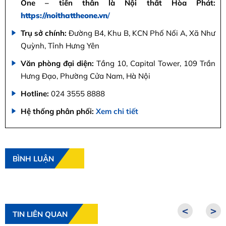
One – tiền thân là Nội thất Hòa Phát:
https://noithattheone.vn
/
Trụ sở chính:
Đường B4, Khu B, KCN Phố Nối A, Xã Như
Quỳnh, Tỉnh Hưng Yên
Văn phòng đại diện:
Tầng 10, Capital Tower, 109 Trần
Hưng Đạo, Phường Cửa Nam, Hà Nội
Hotline:
024 3555 8888
Hệ thống phân phối:
Xem chi tiết
BÌNH LUẬN
<
>
TIN LIÊN QUAN