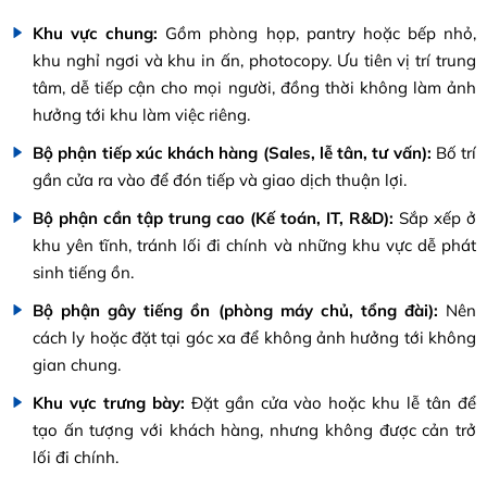
Khu vực chung:
Gồm phòng họp, pantry hoặc bếp nhỏ,
khu nghỉ ngơi và khu in ấn, photocopy. Ưu tiên vị trí trung
tâm, dễ tiếp cận cho mọi người, đồng thời không làm ảnh
hưởng tới khu làm việc riêng.
Bộ phận tiếp xúc khách hàng (Sales, lễ tân, tư vấn):
Bố trí
gần cửa ra vào để đón tiếp và giao dịch thuận lợi.
Bộ phận cần tập trung cao (Kế toán, IT, R&D):
Sắp xếp ở
khu yên tĩnh, tránh lối đi chính và những khu vực dễ phát
sinh tiếng ồn.
Bộ phận gây tiếng ồn (phòng máy chủ, tổng đài):
Nên
cách ly hoặc đặt tại góc xa để không ảnh hưởng tới không
gian chung.
Khu vực trưng bày:
Đặt gần cửa vào hoặc khu lễ tân để
tạo ấn tượng với khách hàng, nhưng không được cản trở
lối đi chính.