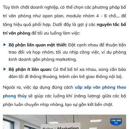
Tùy tính chất doanh nghiệp, có thể chọn các phương pháp bố
trí văn phòng như open plan, module nhóm 4 - 6 chỗ,... để
tăng hiệu quả phối hợp. Dưới đây là gợi ý các
nguyên tắc bố
trí văn phòng
để tối ưu luồng làm việc:
Bộ phận liên quan mật thiết:
Đặt cạnh nhau để thuận tiện
trao đổi và họp nhóm, tối ưu nhịp công việc, ví dụ phòng
kinh doanh gần phòng marketing.
Bộ phận ít liên quan:
Có thể bố trí xa nhau, song cần bảo
đảm lối đi thông thoáng, tránh cản trở giao thông nội bộ.
Ngoài ra, việc áp dụng đúng cách
sắp xếp văn phòng theo
phong thủy
sẽ giúp các luồng khí (năng lượng) giữa các bộ
phận luân chuyển nhịp nhàng, tạo sự gắn kết bền chặt.