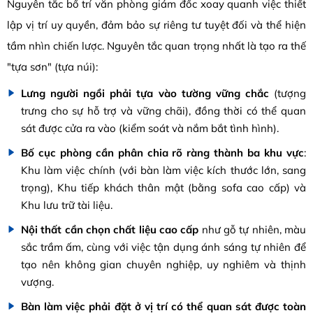
Nguyên tắc bố trí văn phòng giám đốc xoay quanh việc thiết
lập vị trí uy quyền, đảm bảo sự riêng tư tuyệt đối và thể hiện
tầm nhìn chiến lược. Nguyên tắc quan trọng nhất là tạo ra thế
"tựa sơn" (tựa núi):
Lưng người ngồi phải tựa vào tường vững chắc
(tượng
trưng cho sự hỗ trợ và vững chãi), đồng thời có thể quan
sát được cửa ra vào (kiểm soát và nắm bắt tình hình).
Bố cục phòng cần phân chia rõ ràng thành ba khu vực
:
Khu làm việc chính (với bàn làm việc kích thước lớn, sang
trọng), Khu tiếp khách thân mật (bằng sofa cao cấp) và
Khu lưu trữ tài liệu.
Nội thất cần chọn chất liệu cao cấp
như gỗ tự nhiên, màu
sắc trầm ấm, cùng với việc tận dụng ánh sáng tự nhiên để
tạo nên không gian chuyên nghiệp, uy nghiêm và thịnh
vượng.
Bàn làm việc phải đặt ở vị trí có thể quan sát được toàn