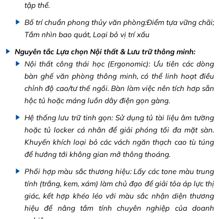
tập thể.
Bố trí chuẩn phong thủy văn phòng:Điểm tựa vững chãi;
Tầm nhìn bao quát, Loại bỏ vị trí xấu
Nguyên tắc Lựa chọn Nội thất & Lưu trữ thông minh:
Nội thất công thái học (Ergonomic): Ưu tiên các dòng
bàn ghế văn phòng thông minh, có thể linh hoạt điều
chỉnh độ cao/tư thế ngồi. Bàn làm việc nên tích hơp sẵn
hộc tủ hoặc máng luồn dây điện gọn gàng.
Hệ thống lưu trữ tinh gọn: Sử dụng tủ tài liệu âm tường
hoặc tủ locker cá nhân để giải phóng tối đa mặt sàn.
Khuyến khích loại bỏ các vách ngăn thạch cao tù túng
để hướng tới không gian mở thông thoáng.
Phối hợp màu sắc thương hiệu: Lấy các tone màu trung
tính (trắng, kem, xám) làm chủ đạo để giải tỏa áp lực thị
giác, kết hợp khéo léo với màu sắc nhận diện thương
hiệu để nâng tầm tính chuyên nghiệp của doanh