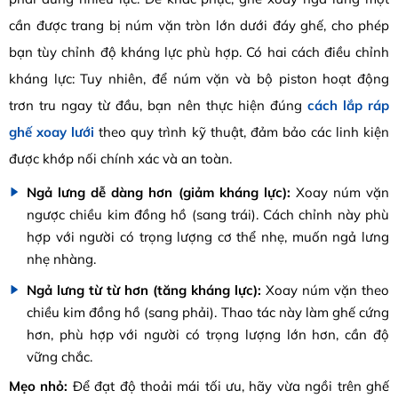
cần được trang bị núm vặn tròn lớn dưới đáy ghế, cho phép
bạn tùy chỉnh độ kháng lực phù hợp. Có hai cách điều chỉnh
kháng lực: Tuy nhiên, để núm vặn và bộ piston hoạt động
trơn tru ngay từ đầu, bạn nên thực hiện đúng
cách lắp ráp
ghế xoay lưới
theo quy trình kỹ thuật, đảm bảo các linh kiện
được khớp nối chính xác và an toàn.
Ngả lưng dễ dàng hơn (giảm kháng lực):
Xoay núm vặn
ngược chiều kim đồng hồ (sang trái). Cách chỉnh này phù
hợp với người có trọng lượng cơ thể nhẹ, muốn ngả lưng
nhẹ nhàng.
Ngả lưng từ từ hơn (tăng kháng lực):
Xoay núm vặn theo
chiều kim đồng hồ (sang phải). Thao tác này làm ghế cứng
hơn, phù hợp với người có trọng lượng lớn hơn, cần độ
vững chắc.
Mẹo nhỏ:
Để đạt độ thoải mái tối ưu, hãy vừa ngồi trên ghế