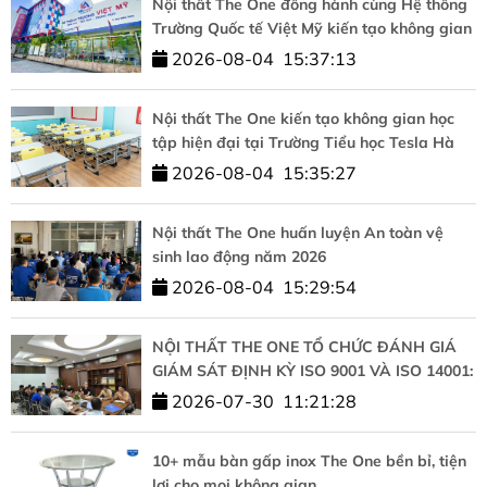
Nội thất The One đồng hành cùng Hệ thống
Trường Quốc tế Việt Mỹ kiến tạo không gian
học tập chuẩn quốc tế
2026-08-04
15:37:13
Nội thất The One kiến tạo không gian học
tập hiện đại tại Trường Tiểu học Tesla Hà
Nội
2026-08-04
15:35:27
Nội thất The One huấn luyện An toàn vệ
sinh lao động năm 2026
2026-08-04
15:29:54
NỘI THẤT THE ONE TỔ CHỨC ĐÁNH GIÁ
GIÁM SÁT ĐỊNH KỲ ISO 9001 VÀ ISO 14001:
KHẲNG ĐỊNH CAM KẾT CHẤT LƯỢNG VÀ
2026-07-30
11:21:28
PHÁT TRIỂN BỀN VỮNG
10+ mẫu bàn gấp inox The One bền bỉ, tiện
lợi cho mọi không gian