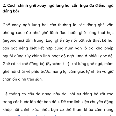
2. Cách chỉnh ghế xoay ngả lưng hai cần (ngả đa điểm, ngả
đồng bộ)
Ghế xoay ngả lưng hai cần thường là các dòng ghế văn
phòng cao cấp như ghế lãnh đạo hoặc ghế công thái học
(ergonomic) tầm trung. Loại ghế này nổi bật với thiết kế hai
cần gạt riêng biệt kết hợp cùng núm vặn lò xo, cho phép
người dùng tùy chỉnh linh hoạt độ ngả lưng ở nhiều góc độ.
Ghế có cơ chế đồng bộ (Synchro-tilt), khi lưng ghế ngả, mâm
ghế hơi chúi về phía trước, mang lại cảm giác tự nhiên và giữ
chân ổn định trên sàn.
Hệ thống cơ cấu đa năng này đòi hỏi sự đồng bộ rất cao
trong các bước lắp đặt ban đầu. Để các linh kiện chuyển động
khớp nối chính xác nhất, bạn có thể tham khảo cẩm nang