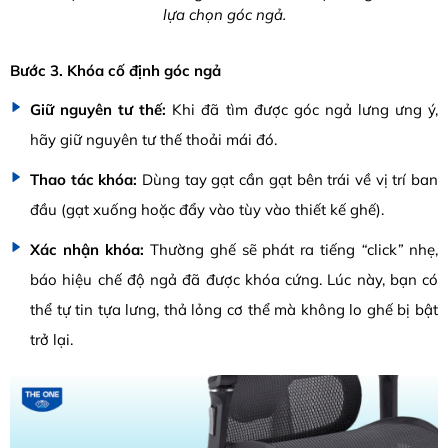
lựa chọn góc ngả.
Bước 3. Khóa cố định góc ngả
Giữ nguyên tư thế:
Khi đã tìm được góc ngả lưng ưng ý,
hãy giữ nguyên tư thế thoải mái đó.
Thao tác khóa:
Dùng tay gạt cần gạt bên trái về vị trí ban
đầu
(gạt xuống hoặc đẩy vào tùy vào thiết kế ghế).
Xác nhận khóa:
Thường ghế sẽ phát ra tiếng
“
click
”
nhẹ,
báo hiệu chế độ ngả đã được khóa cứng. Lúc này, bạn có
thể tự tin tựa lưng, thả lỏng cơ thể mà không lo ghế bị bật
trở lại.