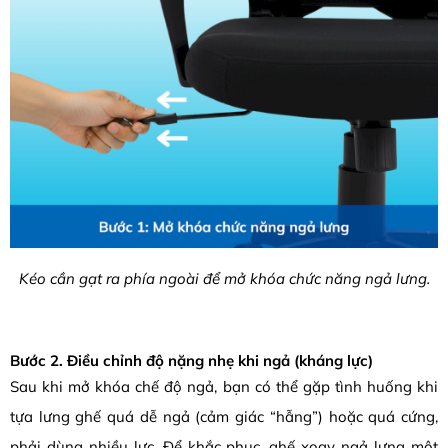
Kéo cần gạt ra phía ngoài để mở khóa chức năng ngả lưng.
Bước 2. Điều chỉnh độ nặng nhẹ khi ngả (kháng lực)
Sau khi mở khóa chế độ ngả, bạn có thể gặp tình huống khi
tựa lưng ghế quá dễ ngả (cảm giác “hẫng”) hoặc quá cứng,
phải dùng nhiều lực. Để khắc phục, ghế xoay ngả lưng một