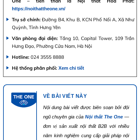
One – tiền thân là Nội thất Hòa Phát:
https://noithattheone.vn/
Trụ sở chính:
Đường B4, Khu B, KCN Phố Nối A, Xã Như
Quỳnh, Tỉnh Hưng Yên
Văn phòng đại diện:
Tầng 10, Capital Tower, 109 Trần
Hưng Đạo, Phường Cửa Nam, Hà Nội
Hotline:
024 3555 8888
Hệ thống phân phối:
Xem chi tiết
VỀ BÀI VIẾT NÀY
Nội dung bài viết được biên soạn bởi đội
ngũ chuyên gia của
Nội thất The One
—
đơn vị sản xuất nội thất B2B với nhiều
năm kinh nghiệm cung cấp giải pháp nội