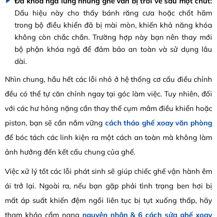
Đã khóa ngả lưng nhưng ghế vẫn bị trôi về sau một chút:
Dấu hiệu này cho thấy bánh răng cưa hoặc chốt hãm
trong bộ điều khiển đã bị mài mòn, khiến khả năng khóa
không còn chắc chắn. Trường hợp này bạn nên thay mới
bộ phận khóa ngả để đảm bảo an toàn và sử dụng lâu
dài.
Nhìn chung, hầu hết các lỗi nhỏ ở hệ thống cơ cấu điều chỉnh
đều có thể tự căn chỉnh ngay tại góc làm việc. Tuy nhiên, đối
với các hư hỏng nặng cần thay thế cụm mâm điều khiển hoặc
piston, bạn sẽ cần nắm vững
cách tháo ghế xoay văn phòng
để bóc tách các linh kiện ra một cách an toàn mà không làm
ảnh hưởng đến kết cấu chung của ghế.
Việc xử lý tốt các lỗi phát sinh sẽ giúp chiếc ghế vận hành êm
ái trở lại. Ngoài ra, nếu bạn gặp phải tình trạng ben hơi bị
mất áp suất khiến đệm ngồi liên tục bị tụt xuống thấp, hãy
tham khảo cẩm nang
nguyên nhân & 6 cách sửa ghế xoay