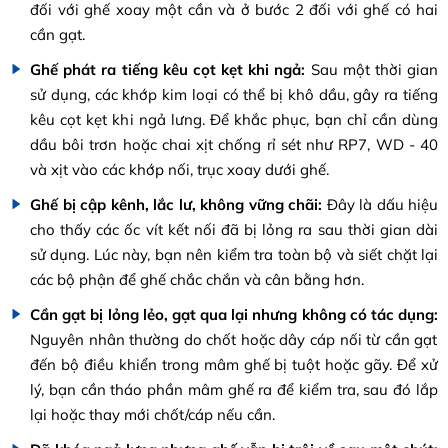
đối với ghế xoay một cần và ở bước 2 đối với ghế có hai
cần gạt.
Ghế phát ra tiếng kêu cọt kẹt khi ngả:
Sau một thời gian
sử dụng,
các khớp kim loại có thể bị khô dầu, gây ra tiếng
kêu cọt kẹt khi ngả lưng. Để khắc phục, bạn chỉ cần dùng
dầu bôi trơn hoặc chai xịt chống rỉ sét như RP7, WD - 40
và xịt vào các khớp nối, trục xoay dưới ghế.
Ghế bị cập kênh, lắc lư, không vững chãi:
Đây là dấu hiệu
cho thấy các ốc vít kết nối đã bị lỏng ra sau thời gian dài
sử dụng. Lúc này, bạn nên kiểm tra toàn bộ và siết chặt lại
các bộ phận để ghế chắc chắn và cân bằng hơn.
Cần gạt bị lỏng lẻo, gạt qua lại nhưng không có tác dụng:
Nguyên nhân thường do chốt hoặc dây cáp nối từ cần gạt
đến bộ điều khiển trong mâm ghế bị tuột hoặc gãy. Để xử
lý, bạn cần tháo phần mâm ghế ra để kiểm tra, sau đó lắp
lại hoặc thay mới chốt/cáp nếu cần.