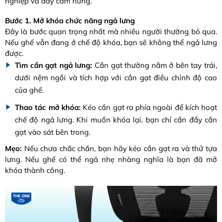
nghiệp và đầy cảm hứng.
Bước 1. Mở khóa chức năng ngả lưng
Đây là bước quan trọng nhất mà nhiều người thường bỏ qua.
Nếu ghế vẫn đang ở chế độ khóa, bạn sẽ không thể ngả lưng
được.
Tìm cần gạt ngả lưng:
Cần gạt thường nằm ở bên tay trái,
dưới nệm ngồi và tích hợp với cần gạt điều chỉnh độ cao
của ghế.
Thao tác mở khóa:
Kéo cần gạt ra phía ngoài để kích hoạt
chế độ ngả lưng. Khi muốn khóa lại, bạn chỉ cần đẩy cần
gạt vào sát bên trong.
Mẹo:
Nếu chưa chắc chắn, bạn hãy kéo cần gạt ra và thử tựa
lưng. Nếu ghế có thể ngả nhẹ nhàng nghĩa là bạn đã mở
khóa thành công.