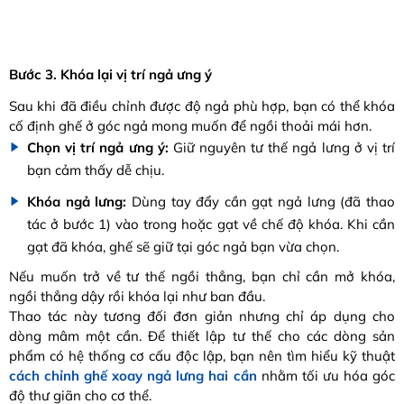
Bước 3. Khóa lại vị trí ngả ưng ý
Sau khi đã điều chỉnh được độ ngả phù hợp, bạn có thể khóa
cố định ghế ở góc ngả mong muốn để ngồi thoải mái hơn.
Chọn vị trí ngả ưng ý:
Giữ nguyên tư thế ngả lưng ở vị trí
bạn cảm thấy dễ chịu.
Khóa ngả lưng:
Dùng tay đẩy cần gạt ngả lưng (đã thao
tác ở bước 1) vào trong hoặc gạt về chế độ khóa.
Khi cần
gạt đã khóa, ghế sẽ giữ tại góc ngả bạn vừa chọn.
Nếu muốn trở về tư thế ngồi thẳng, bạn chỉ cần mở khóa,
ngồi thẳng dậy rồi khóa lại như ban đầu.
Thao tác này tương đối đơn giản nhưng chỉ áp dụng cho
dòng mâm một cần. Để thiết lập tư thế cho các dòng sản
phẩm có hệ thống cơ cấu độc lập, bạn nên tìm hiểu kỹ thuật
cách chỉnh ghế xoay ngả lưng hai cần
nhằm tối ưu hóa góc
độ thư giãn cho cơ thể.