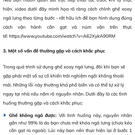
hiện, video dưới đây minh họa rõ ràng cách chỉnh ghế xoay
ngả lưng theo từng bước - rất hữu ích để bạn hình dung đúng
cách vận hành cần gạt và núm vặn trên thực
tế: https://www.youtube.com/watch?v=A62XykA90RM
3. Một số vấn đề thường gặp và cách khắc phục
Trong quá trình sử dụng ghế xoay ngả lưng, đôi
khi bạn sẽ
gặp phải một số sự cố khiến trải nghiệm ngồi không thoải
mái. Những lỗi này thường khá phổ biến và có thể tự xử lý
ngay tại nhà nếu nắm rõ nguyên nhân. Dưới đây là các tình
huống thường gặp và cách khắc phục:
Ghế không ngả được:
Với tình huống này, nguyên nhân
g
ần như 99% là do bạn chưa mở khóa ngả lưng (chưa kéo
cần gạt ra ngoài). Lúc này bạn nên thực hiện lại ở bước 1