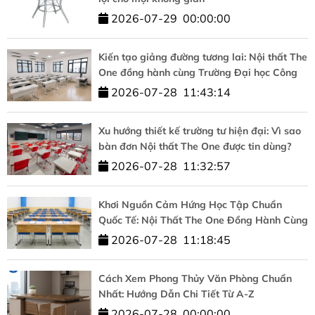
2026-07-29
00:00:00
Kiến tạo giảng đường tương lai: Nội thất The
One đồng hành cùng Trường Đại học Công
nghệ – ĐHQGHN
2026-07-28
11:43:14
Xu hướng thiết kế trường tư hiện đại: Vì sao
bàn đơn Nội thất The One được tin dùng?
2026-07-28
11:32:57
Khơi Nguồn Cảm Hứng Học Tập Chuẩn
Quốc Tế: Nội Thất The One Đồng Hành Cùng
HUFLIT
2026-07-28
11:18:45
Cách Xem Phong Thủy Văn Phòng Chuẩn
Nhất: Hướng Dẫn Chi Tiết Từ A-Z
2026-07-28
00:00:00