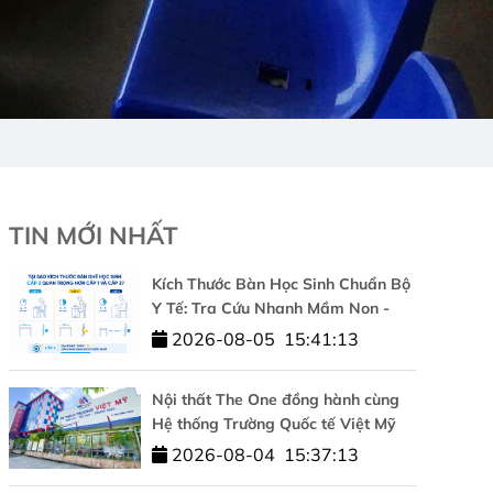
TIN MỚI NHẤT
Kích Thước Bàn Học Sinh Chuẩn Bộ
Y Tế: Tra Cứu Nhanh Mầm Non -
Cấp 1 - Cấp 2 - Cấp 3
2026-08-05
15:41:13
Nội thất The One đồng hành cùng
Hệ thống Trường Quốc tế Việt Mỹ
kiến tạo không gian học tập chuẩn
2026-08-04
15:37:13
quốc tế