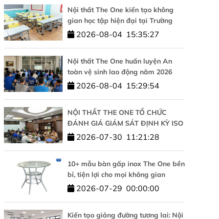
Nội thất The One kiến tạo không
gian học tập hiện đại tại Trường
Tiểu học Tesla Hà Nội
2026-08-04
15:35:27
Nội thất The One huấn luyện An
toàn vệ sinh lao động năm 2026
2026-08-04
15:29:54
NỘI THẤT THE ONE TỔ CHỨC
ĐÁNH GIÁ GIÁM SÁT ĐỊNH KỲ ISO
9001 VÀ ISO 14001: KHẲNG ĐỊNH
2026-07-30
11:21:28
CAM KẾT CHẤT LƯỢNG VÀ PHÁT
TRIỂN BỀN VỮNG
10+ mẫu bàn gấp inox The One bền
bỉ, tiện lợi cho mọi không gian
2026-07-29
00:00:00
Kiến tạo giảng đường tương lai: Nội