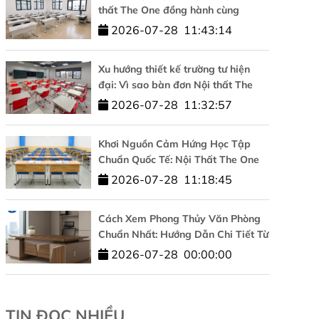
thất The One đồng hành cùng
Trường Đại học Công nghệ –
2026-07-28
11:43:14
ĐHQGHN
Xu hướng thiết kế trường tư hiện
đại: Vì sao bàn đơn Nội thất The
One được tin dùng?
2026-07-28
11:32:57
Khơi Nguồn Cảm Hứng Học Tập
Chuẩn Quốc Tế: Nội Thất The One
Đồng Hành Cùng HUFLIT
2026-07-28
11:18:45
Cách Xem Phong Thủy Văn Phòng
Chuẩn Nhất: Hướng Dẫn Chi Tiết Từ
A-Z
2026-07-28
00:00:00
TIN ĐỌC NHIỀU