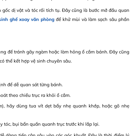
 gốc dị vật và tóc rối tích tụ. Đây cũng là bước mở đầu quan
sinh ghế xoay văn phòng
để khử mùi và làm sạch sâu phần
đúng để tránh gãy ngàm hoặc làm hỏng ổ cắm bánh. Đây cũng
 có thể kết hợp vệ sinh chuyên sâu.
ịnh để dễ quan sát từng bánh.
át theo chiều trục ra khỏi ổ cắm.
), hãy dùng tua vít dẹt bẩy nhẹ quanh khớp, hoặc gõ nhẹ
 tóc, bụi bẩn quấn quanh trục trước khi lắp lại.
ễ dàng tiếp cận sâu vào các góc khuất. Đây là thời điểm lý