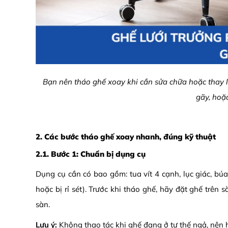
Bạn nên tháo ghế xoay khi cần sửa chữa hoặc thay li
gãy, ho
2. Các bước tháo ghế xoay nhanh, đúng kỹ thuật
2.1. Bước 1: Chuẩn bị dụng cụ
Dụng cụ cần có bao gồm: tua vít 4 cạnh, lục giác, bú
hoặc bị rỉ sét). Trước khi tháo ghế, hãy đặt ghế trên 
sàn.
Lưu ý:
Không thao tác khi ghế đang ở tư thế ngả, nên h