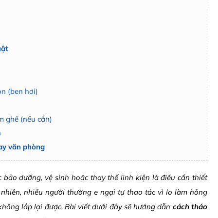
uật
on (ben hơi)
âm ghế (nếu cần)
n
oay văn phòng
ảo dưỡng, vệ sinh hoặc thay thế linh kiện là điều cần thiết
nhiên, nhiều người thường e ngại tự thao tác vì lo làm hỏng
không lắp lại được. Bài viết dưới đây sẽ hướng dẫn
cách tháo