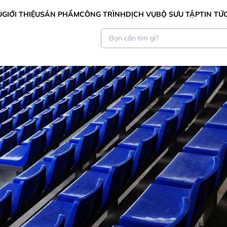
Ủ
GIỚI THIỆU
SẢN PHẨM
CÔNG TRÌNH
DỊCH VỤ
BỘ SƯU TẬP
TIN TỨ