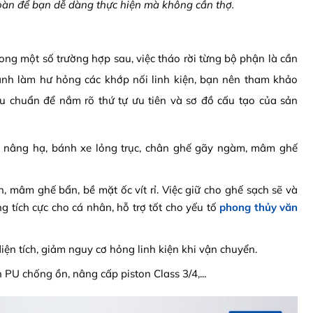
 toàn để bạn dễ dàng thực hiện mà không cần thợ.
ong một số trường hợp sau, việc tháo rời từng bộ phận là cần
ránh làm hư hỏng các khớp nối linh kiện, bạn nên tham khảo
u chuẩn để nắm rõ thứ tự ưu tiên và sơ đồ cấu tạo của sản
 nâng hạ, bánh xe lỏng trục, chân ghế gãy ngàm, mâm ghế
n, mâm ghế bẩn, bề mặt ốc vít rỉ. Việc giữ cho ghế sạch sẽ và
g tích cực cho cá nhân, hỗ trợ tốt cho yếu tố
phong thủy văn
diện tích, giảm nguy cơ hỏng linh kiện khi vận chuyển.
U chống ồn, nâng cấp piston Class 3/4,...