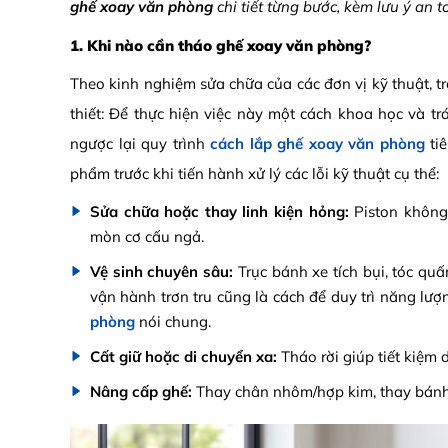
ghế xoay văn phòng
chi tiết từng bước, kèm lưu ý an
1. Khi nào cần tháo ghế xoay văn phòng?
Theo kinh nghiệm sửa chữa của các đơn vị kỹ thuật, tr
thiết: Để thực hiện việc này một cách khoa học và t
ngược lại quy trình
cách lắp ghế xoay văn phòng
tiê
phẩm trước khi tiến hành xử lý các lỗi kỹ thuật cụ thể:
Sửa chữa hoặc thay linh kiện hỏng:
Piston không
mòn cơ cấu ngả.
Vệ sinh chuyên sâu:
Trục bánh xe tích bụi, tóc quấ
vận hành trơn tru cũng là cách để duy trì năng lượn
phòng
nói chung.
Cất giữ hoặc di chuyển xa:
Tháo rời giúp tiết kiệm 
Nâng cấp ghế:
Thay chân nhôm/hợp kim, thay bánh P