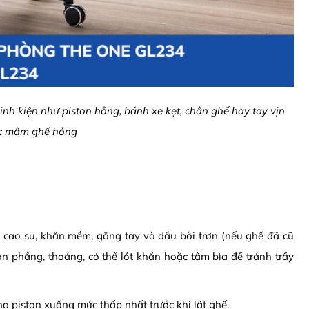
nh kiện như piston hỏng, bánh xe kẹt, chân ghế hay tay vịn
ặc mâm ghế hỏng
a cao su, khăn mềm, găng tay và dầu bôi trơn (nếu ghế đã cũ
sàn phẳng, thoáng, có thể lót khăn hoặc tấm bìa để tránh trầy
ạ piston xuống mức thấp nhất trước khi lật ghế.