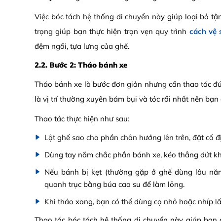
Việc bóc tách hệ thống di chuyển này giúp loại bỏ tận
trọng giúp bạn thực hiện trọn vẹn quy trình
cách vệ 
đệm ngồi, tựa lưng của ghế.
2.2. Bước 2: Tháo bánh xe
Tháo bánh xe là bước đơn giản nhưng cần thao tác 
là vị trí thường xuyên bám bụi và tóc rối nhất nên bạn
Thao tác thực hiện như sau:
Lật ghế sao cho phần chân hướng lên trên, đặt cố đ
Dùng tay nắm chắc phần bánh xe, kéo thẳng dứt kho
Nếu bánh bị kẹt (thường gặp ở ghế dùng lâu năm
quanh trục bằng búa cao su để làm lỏng.
Khi tháo xong, bạn có thể dùng cọ nhỏ hoặc nhíp lấy
Thao tác bóc tách hệ thống di chuyển này giúp bạn d