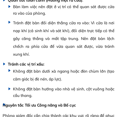
Quan sát toàn cảnh (Hướng mặt ra cửa)
:
Bàn làm việc nên đặt ở vị trí có thể quan sát được cửa
ra vào của phòng.
Tránh đặt bàn đối diện thẳng cửa ra vào: Vì cửa là nơi
nạp khí (cả sinh khí và sát khí), đối diện trực tiếp có thể
gây căng thẳng và mất tập trung. Nên đặt bàn lệch
chếch ra phía cửa để vừa quan sát được, vừa tránh
xung khí.
Tránh các vị trí xấu:
Không đặt bàn dưới xà ngang hoặc đèn chùm lớn (tạo
cảm giác bị đè nén, áp lực).
Không đặt bàn hướng vào nhà vệ sinh, cột vuông hoặc
cầu thang.
Nguyên tắc Tối ưu Công năng và Bố cục
Phòng giám đốc cần chia thành các khu vực rõ ràng để phục