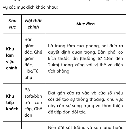
vụ các mục đích khác nhau:
Khu
Nội thất
Mục đích
vực
chính
Bàn
giám
Là trung tâm của phòng, nơi đưa ra
Khu
đốc, Ghế
quyết định quan trọng. Bàn phải có
làm
giám
kích thước lớn (thường từ 1.8m đến
việc
đốc,
2.4m) tương xứng với vị thế và diện
chính
Hộc/Tủ
tích phòng.
phụ
Bộ
Đặt gần cửa ra vào và cửa sổ (nếu
Khu
sofa/bàn
có) để tạo sự thông thoáng. Khu vực
tiếp
trà cao
này cần sự sang trọng và thân thiện
khách
cấp, Ghế
để tiếp đón đối tác.
đơn
Nên đặt sát tường và sau lưng hoặc