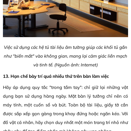
Việc sử dụng các hệ tủ tài liệu âm tường giúp các khối tủ gần
như "biến mất" vào không gian, mang lại cảm giác liền mạch
và tinh tế. (Nguồn ảnh: Internet)
13. Hạn chế bày trí quá nhiều thứ trên bàn làm việc
Hãy áp dụng quy tắc "trong tầm tay": chỉ giữ lại những vật
dụng bạn sử dụng hàng ngày. Mặt bàn lý tưởng chỉ nên có
máy tính, một cuốn sổ và bút. Toàn bộ tài liệu, giấy tờ cần
được sắp xếp gọn gàng trong khay đứng hoặc ngăn kéo. Với
đồ vật cá nhân, hãy chọn duy nhất một món trang trí nhỏ như