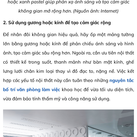
hoặc xanh pastel giúp phản xạ ánh sáng và tạo cảm giác
không gian mở rộng hơn. (Nguồn ảnh: Internet)
2. Sử dụng gương hoặc kính để tạo cảm giác rộng
Để nhân đôi không gian hiệu quả, hãy ốp một mảng tường
lớn bằng gương hoặc kính để phản chiếu ánh sáng và hình
ảnh, tạo cảm giác sâu rộng hơn. Ngoài ra, cần ưu tiên nội thất
có thiết kế trong suốt, thanh mảnh như bàn mặt kính, ghế
lưng lưới chân kim loại thay vì đồ đạc to, nặng nề. Việc kết
hợp các yếu tố nội thất này cần tuân theo những
nguyên tắc
bố trí văn phòng làm việc
khoa học để vừa tối ưu diện tích,
vừa đảm bảo tính thẩm mỹ và công năng sử dụng.