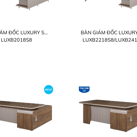
BÀN GIÁM ĐỐC LUXURY SUPREME THE ONE
LUXB2018S8
LUXB2218S8/LUXB24