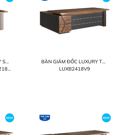
BÀN GIÁM ĐỐC LUXURY SUPREME THE ONE
BÀN GIÁM ĐỐC LUXURY THE ONE
S10
LUXB2418V9