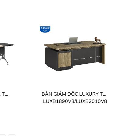
BÀN GIÁM ĐỐC LEADER THE ONE
BÀN GIÁM ĐỐC LUXURY THE ONE
LUXB1890V8/LUXB2010V8