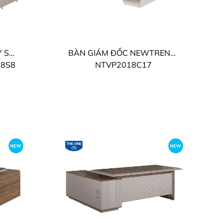
BÀN GIÁM ĐỐC LUXURY SUPREME THE ONE
BÀN GIÁM ĐỐC NEWTREND VIP THE ONE
18S8
NTVP2018C17