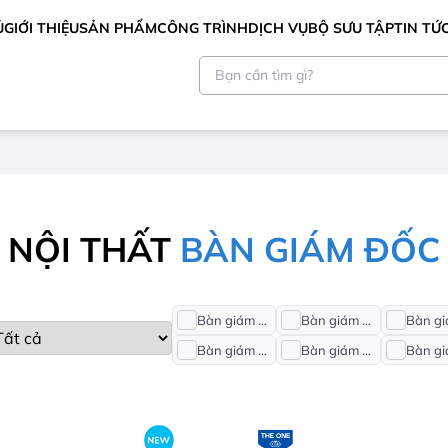
Ủ
GIỚI THIỆU
SẢN PHẨM
CÔNG TRÌNH
DỊCH VỤ
BỘ SƯU TẬP
TIN TỨ
NỘI THẤT
BÀN GIÁM ĐỐC
Bàn giám đốc gỗ Veneer
Bàn giám đốc sơn PU
Bàn giám đốc Unique
Bàn giám đốc Newtrend