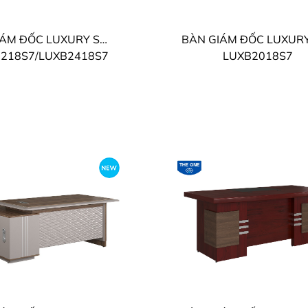
BÀN GIÁM ĐỐC LUXURY SUPREME THE ONE
218S7/LUXB2418S7
LUXB2018S7