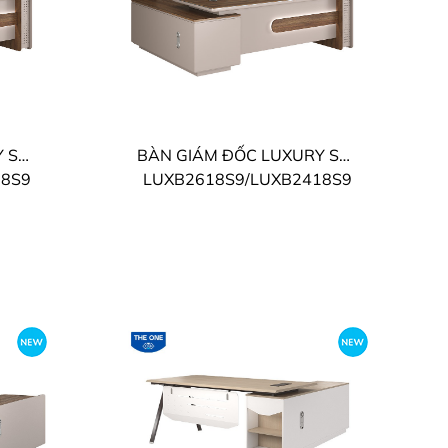
BÀN GIÁM ĐỐC LUXURY SUPREME THE ONE
BÀN GIÁM ĐỐC LUXURY SUPREME THE ONE
18S9
LUXB2618S9/LUXB2418S9