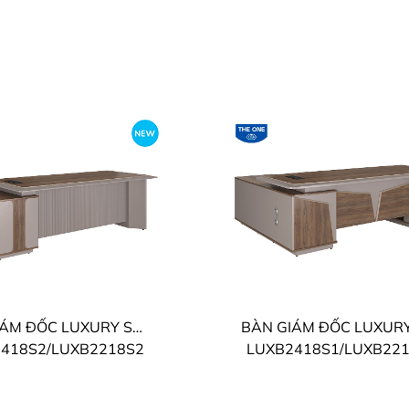
BÀN GIÁM ĐỐC LUXURY SUPREME THE ONE
418S2/LUXB2218S2
LUXB2418S1/LUXB22