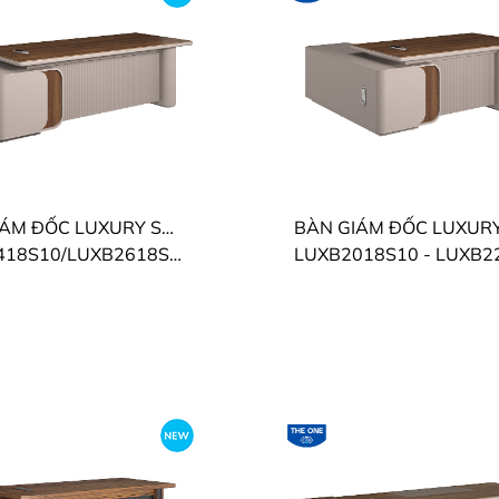
BÀN GIÁM ĐỐC LUXURY SUPREME THE ONE
18S10/LUXB2618S10
LUXB2018S10 - LUXB2218