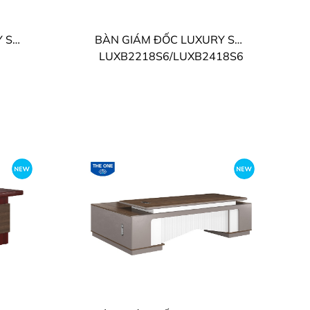
BÀN GIÁM ĐỐC LUXURY SUPREME THE ONE
BÀN GIÁM ĐỐC LUXURY SUPREME THE ONE
LUXB2218S6/LUXB2418S6