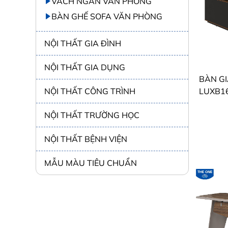
VÁCH NGĂN VĂN PHÒNG
BÀN GHẾ SOFA VĂN PHÒNG
NỘI THẤT GIA ĐÌNH
NỘI THẤT GIA DỤNG
NỘI THẤT CÔNG TRÌNH
LUXB1616V
NỘI THẤT TRƯỜNG HỌC
NỘI THẤT BỆNH VIỆN
MẪU MÀU TIÊU CHUẨN