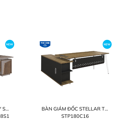
BÀN GIÁM ĐỐC LUXURY SUPREME THE ONE
BÀN GIÁM ĐỐC STELLAR THE ONE
18S1
STP180C16