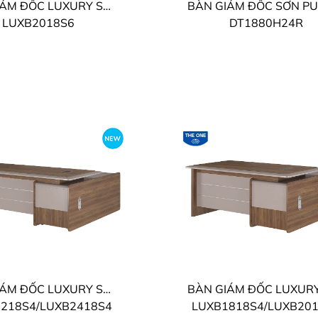
BÀN GIÁM ĐỐC LUXURY SUPREME THE ONE
LUXB2018S6
DT1880H24R
BÀN GIÁM ĐỐC LUXURY SUPREME THE ONE
218S4/LUXB2418S4
LUXB1818S4/LUXB20