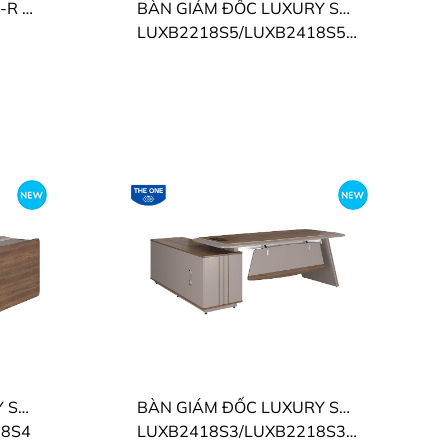
BÀN GIÁM ĐỐC SƠN PU-R THE ONE
BÀN GIÁM ĐỐC LUXURY SUPREME THE ONE
LUXB2218S5/LUXB2418S5/LUXB2618S5
BÀN GIÁM ĐỐC LUXURY SUPREME THE ONE
BÀN GIÁM ĐỐC LUXURY SUPREME THE ONE
18S4
LUXB2418S3/LUXB2218S3/LUXB2018S3