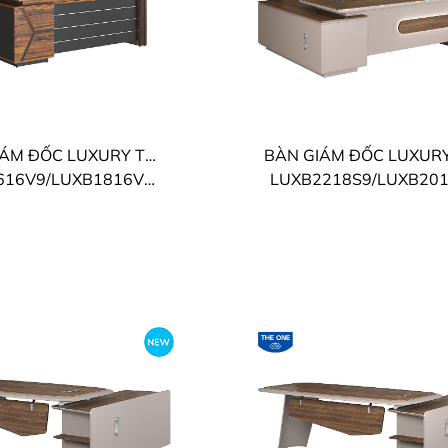
BÀN GIÁM ĐỐC LUXURY THE ONE
9/LUXB1816V9/LUXB2016V9
LUXB2218S9/LUXB20