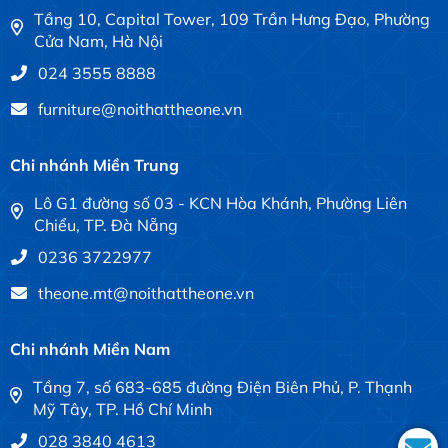
Tầng 10, Capital Tower, 109 Trần Hưng Đạo, Phường
Cửa Nam, Hà Nội
024 3555 8888
furniture@noithattheone.vn
Chi nhánh Miền Trung
Lô G1 đường số 03 - KCN Hòa Khánh, Phường Liên
Chiểu, TP. Đà Nẵng
0236 3722977
theone.mt@noithattheone.vn
Chi nhánh Miền Nam
Tầng 7, số 683-685 đường Điện Biên Phủ, P. Thạnh
Mỹ Tây, TP. Hồ Chí Minh
028 3840 4613