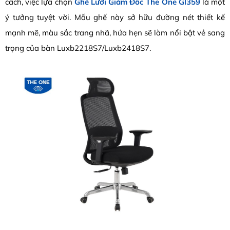
cách, việc lựa chọn
Ghế Lưới Giám Đốc The One Gl359
là một
ý tưởng tuyệt vời. Mẫu ghế này sở hữu đường nét thiết kế
mạnh mẽ, màu sắc trang nhã, hứa hẹn sẽ làm nổi bật vẻ sang
trọng của bàn Luxb2218S7/Luxb2418S7.