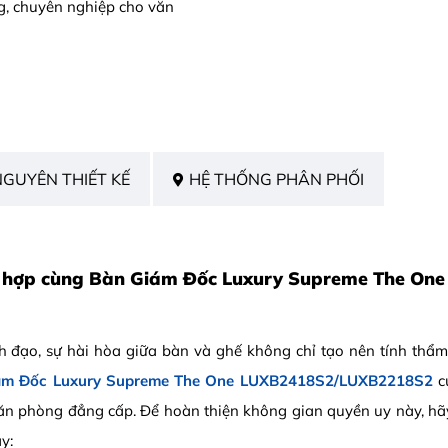
ng, chuyên nghiệp cho văn
NGUYÊN THIẾT KẾ
HỆ THỐNG PHÂN PHỐI
ối hợp cùng Bàn Giám Đốc Luxury Supreme The O
h đạo, sự hài hòa giữa bàn và ghế không chỉ tạo nên tính thẩ
ám Đốc Luxury Supreme The One LUXB2418S2/LUXB2218S2
củ
 văn phòng đẳng cấp. Để hoàn thiện không gian quyền uy này, h
y: