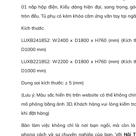
01 nắp hộp điện, Kiểu dáng hiện đại, sang trọng, 
tròn đều. Tủ phụ có kèm khóa cảm ứng vân tay tại ngă
Kích thước:
LUXB2418S2: W2400 x D1800 x H760 (mm) (Kích t
D1000 mm)
LUXB2218S2: W2200 x D1800 x H760 (mm) (Kích t
D1000 mm)
Dung sai kích thước: ± 5 (mm)
(Lưu ý: Màu sắc hiển thị trên website có thể không ch
mô phỏng bằng ảnh 3D. Khách hàng vui lòng kiểm tr
khi đặt hàng)
Bàn làm việc không chỉ là nơi bạn ngồi, mà còn là
phong cách và sự chuyên nghiệp của bạn. Với
Nội 