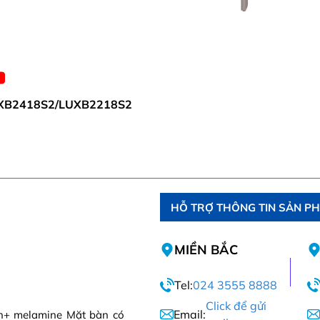
XB2418S2/LUXB2218S2
HỖ TRỢ THÔNG TIN SẢN P
MIỀN BẮC
Tel:
024 3555 8888
Click để gửi
Email:
n+ melamine Mặt bàn có