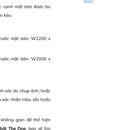
mail
góc cạnh mặt bàn được bo
n kéo.
hước mặt bàn: W2200 x
hước mặt bàn: W2000 x
ính xác do chụp ảnh, hoặc
a xác nhận màu sắc trước
 không gian để thể hiện
Thất The One
, bạn sẽ tìm