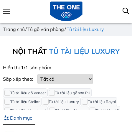
Trang chủ
Tủ gỗ văn phòng
Tủ tài liệu Luxury
NỘI THẤT
TỦ TÀI LIỆU LUXURY
Hiển thị 1/1 sản phẩm
Sắp xếp theo:
Tủ tài liệu gỗ Veneer
Tủ tài liệu gỗ sơn PU
Tủ tài liệu Stellar
Tủ tài liệu Luxury
Tủ tài liệu Royal
Tủ tài liệu Newtrend
Tủ tài liệu Athena
Tủ tài liệu HP
Danh mục
Tủ tài liệu Leader
Tủ tài liệu Bright
Tủ tài liệu Luxury Supreme
Tủ Tài liệu Newtrend VIP