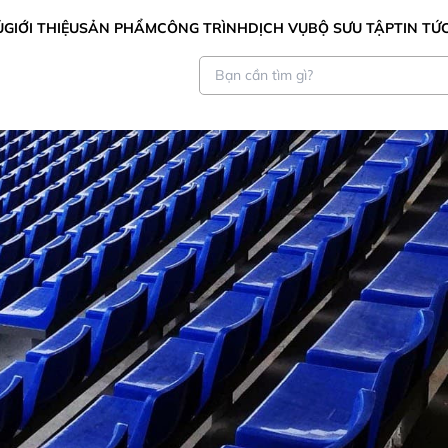
Ủ
GIỚI THIỆU
SẢN PHẨM
CÔNG TRÌNH
DỊCH VỤ
BỘ SƯU TẬP
TIN TỨ