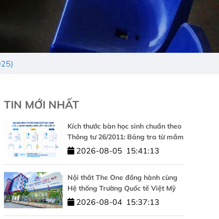
025)
TIN MỚI NHẤT
Kích thước bàn học sinh chuẩn theo
Thông tư 26/2011: Bảng tra từ mầm
non đến cấp 3
2026-08-05
15:41:13
Nội thất The One đồng hành cùng
Hệ thống Trường Quốc tế Việt Mỹ
kiến tạo không gian học tập chuẩn
2026-08-04
15:37:13
quốc tế