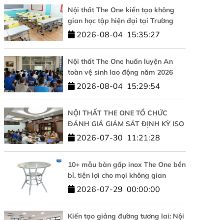
Nội thất The One kiến tạo không
gian học tập hiện đại tại Trường
Tiểu học Tesla Hà Nội
2026-08-04
15:35:27
Nội thất The One huấn luyện An
toàn vệ sinh lao động năm 2026
2026-08-04
15:29:54
NỘI THẤT THE ONE TỔ CHỨC
ĐÁNH GIÁ GIÁM SÁT ĐỊNH KỲ ISO
9001 VÀ ISO 14001: KHẲNG ĐỊNH
2026-07-30
11:21:28
CAM KẾT CHẤT LƯỢNG VÀ PHÁT
TRIỂN BỀN VỮNG
10+ mẫu bàn gấp inox The One bền
bỉ, tiện lợi cho mọi không gian
2026-07-29
00:00:00
Kiến tạo giảng đường tương lai: Nội