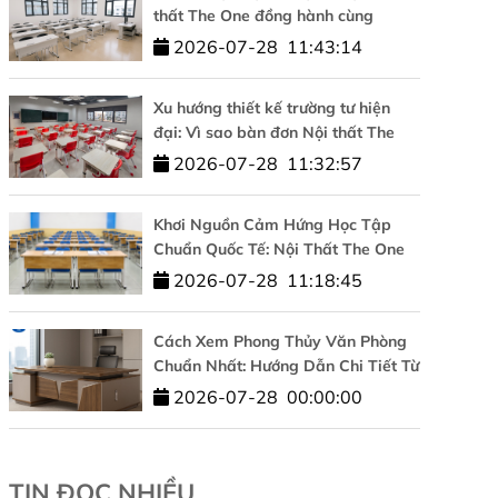
thất The One đồng hành cùng
Trường Đại học Công nghệ –
2026-07-28
11:43:14
ĐHQGHN
Xu hướng thiết kế trường tư hiện
đại: Vì sao bàn đơn Nội thất The
One được tin dùng?
2026-07-28
11:32:57
Khơi Nguồn Cảm Hứng Học Tập
Chuẩn Quốc Tế: Nội Thất The One
Đồng Hành Cùng HUFLIT
2026-07-28
11:18:45
Cách Xem Phong Thủy Văn Phòng
Chuẩn Nhất: Hướng Dẫn Chi Tiết Từ
A-Z
2026-07-28
00:00:00
TIN ĐỌC NHIỀU