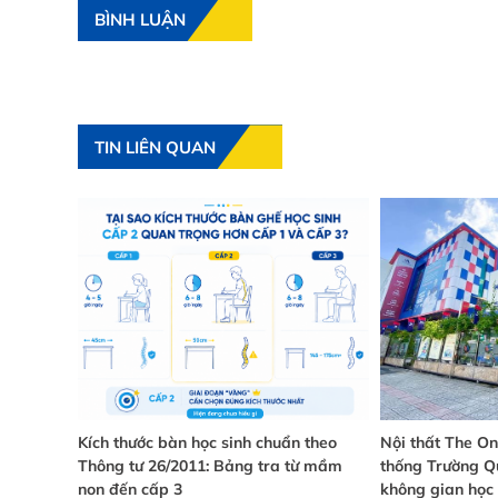
BÌNH LUẬN
TIN LIÊN QUAN
C ĐÁNH
Kích thước bàn học sinh chuẩn theo
Nội thất The O
9001 VÀ
Thông tư 26/2011: Bảng tra từ mầm
thống Trường Qu
M KẾT
non đến cấp 3
không gian học 