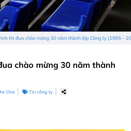
rình thi đua chào mừng 30 năm thành lập Công ty (1995 – 2
i đua chào mừng 30 năm thành
The One
Tin công ty