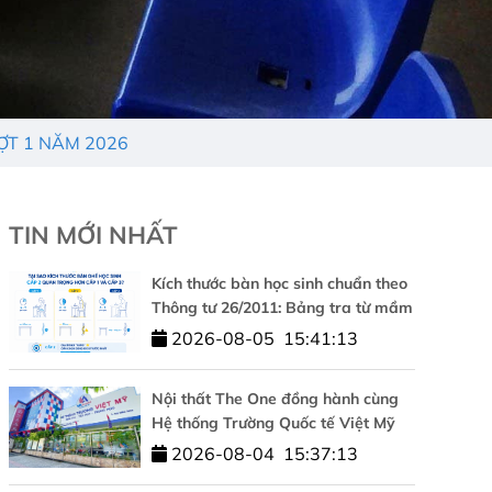
ỢT 1 NĂM 2026
TIN MỚI NHẤT
Kích thước bàn học sinh chuẩn theo
Thông tư 26/2011: Bảng tra từ mầm
non đến cấp 3
2026-08-05
15:41:13
Nội thất The One đồng hành cùng
Hệ thống Trường Quốc tế Việt Mỹ
kiến tạo không gian học tập chuẩn
2026-08-04
15:37:13
quốc tế