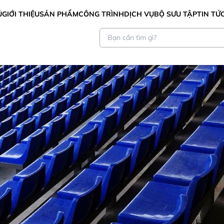
Ủ
GIỚI THIỆU
SẢN PHẨM
CÔNG TRÌNH
DỊCH VỤ
BỘ SƯU TẬP
TIN TỨ