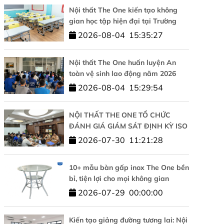
Nội thất The One kiến tạo không
gian học tập hiện đại tại Trường
Tiểu học Tesla Hà Nội
2026-08-04
15:35:27
Nội thất The One huấn luyện An
toàn vệ sinh lao động năm 2026
2026-08-04
15:29:54
NỘI THẤT THE ONE TỔ CHỨC
ĐÁNH GIÁ GIÁM SÁT ĐỊNH KỲ ISO
9001 VÀ ISO 14001: KHẲNG ĐỊNH
2026-07-30
11:21:28
CAM KẾT CHẤT LƯỢNG VÀ PHÁT
TRIỂN BỀN VỮNG
10+ mẫu bàn gấp inox The One bền
bỉ, tiện lợi cho mọi không gian
2026-07-29
00:00:00
Kiến tạo giảng đường tương lai: Nội