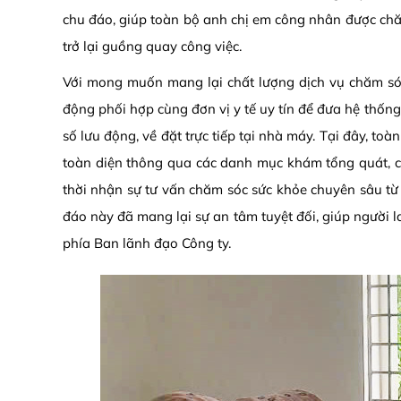
chu đáo, giúp toàn bộ anh chị em công nhân được chăm
trở lại guồng quay công việc.
Với mong muốn mang lại chất lượng dịch vụ chăm sóc
động phối hợp cùng đơn vị y tế uy tín để đưa hệ thống
số lưu động, về đặt trực tiếp tại nhà máy. Tại đây, t
toàn diện thông qua các danh mục khám tổng quát, 
thời nhận sự tư vấn chăm sóc sức khỏe chuyên sâu từ 
đáo này đã mang lại sự an tâm tuyệt đối, giúp người l
phía Ban lãnh đạo Công ty.