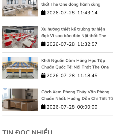
thất The One đồng hành cùng
Trường Đại học Công nghệ –
2026-07-28
11:43:14
ĐHQGHN
Xu hướng thiết kế trường tư hiện
đại: Vì sao bàn đơn Nội thất The
One được tin dùng?
2026-07-28
11:32:57
Khơi Nguồn Cảm Hứng Học Tập
Chuẩn Quốc Tế: Nội Thất The One
Đồng Hành Cùng HUFLIT
2026-07-28
11:18:45
Cách Xem Phong Thủy Văn Phòng
Chuẩn Nhất: Hướng Dẫn Chi Tiết Từ
A-Z
2026-07-28
00:00:00
TIN ĐỌC NHIỀU