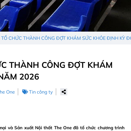
E TỔ CHỨC THÀNH CÔNG ĐỢT KHÁM SỨC KHỎE ĐỊNH KỲ Đ
HỨC THÀNH CÔNG ĐỢT KHÁM
 NĂM 2026
The One
Tin công ty
ại và Sản xuất Nội thất The One đã tổ chức chương trình