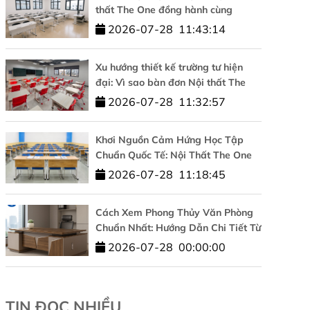
thất The One đồng hành cùng
Trường Đại học Công nghệ –
2026-07-28
11:43:14
ĐHQGHN
Xu hướng thiết kế trường tư hiện
đại: Vì sao bàn đơn Nội thất The
One được tin dùng?
2026-07-28
11:32:57
Khơi Nguồn Cảm Hứng Học Tập
Chuẩn Quốc Tế: Nội Thất The One
Đồng Hành Cùng HUFLIT
2026-07-28
11:18:45
Cách Xem Phong Thủy Văn Phòng
Chuẩn Nhất: Hướng Dẫn Chi Tiết Từ
A-Z
2026-07-28
00:00:00
TIN ĐỌC NHIỀU