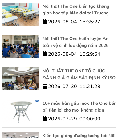
Nội thất The One kiến tạo không
gian học tập hiện đại tại Trường
Tiểu học Tesla Hà Nội
2026-08-04
15:35:27
Nội thất The One huấn luyện An
toàn vệ sinh lao động năm 2026
2026-08-04
15:29:54
NỘI THẤT THE ONE TỔ CHỨC
ĐÁNH GIÁ GIÁM SÁT ĐỊNH KỲ ISO
9001 VÀ ISO 14001: KHẲNG ĐỊNH
2026-07-30
11:21:28
CAM KẾT CHẤT LƯỢNG VÀ PHÁT
TRIỂN BỀN VỮNG
10+ mẫu bàn gấp inox The One bền
bỉ, tiện lợi cho mọi không gian
2026-07-29
00:00:00
Kiến tạo giảng đường tương lai: Nội