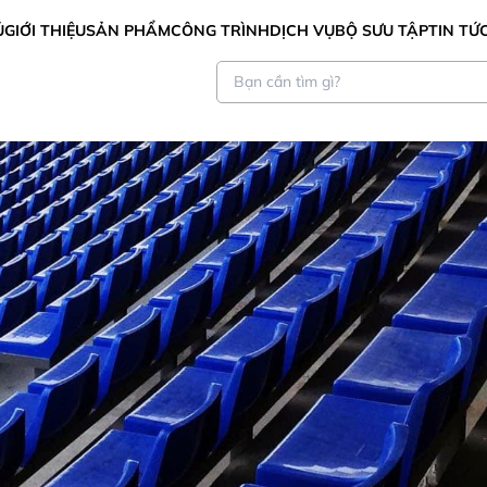
Ủ
GIỚI THIỆU
SẢN PHẨM
CÔNG TRÌNH
DỊCH VỤ
BỘ SƯU TẬP
TIN TỨ