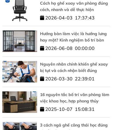
Cách hạ ghế xoay văn phòng đúng
cách, nhanh và dễ thực hiện
2026-04-03
17:37:43
Hướng bàn làm việc là hướng lưng
hay mặt? Kinh nghiệm bố trí bàn
làm việc hợp phong thủy
2026-06-08
00:00:00
Nguyên nhân chính khiến ghế xoay
bị tụt và cách nhận biết đúng
2026-03-30
22:39:01
16 nguyên tắc bố trí văn phòng làm
việc khoa học, hợp phong thủy
ội thất The One huấn luyện An toàn
NỘI THẤT THE ONE TỔ C
2025-10-07
15:08:31
ệ sinh lao động năm 2026
GIÁ GIÁM SÁT ĐỊNH KỲ IS
ISO 14001: KHẲNG ĐỊNH 
CHẤT LƯỢNG VÀ PHÁT TR
3 cách ngả ghế công thái học đúng
VỮNG