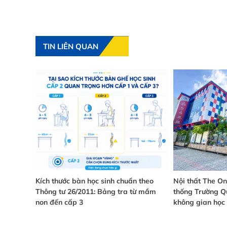
TIN LIÊN QUAN
C ĐÁNH
Kích thước bàn học sinh chuẩn theo
Nội thất The O
9001 VÀ
Thông tư 26/2011: Bảng tra từ mầm
thống Trường Qu
M KẾT
non đến cấp 3
không gian học 
N BỀN