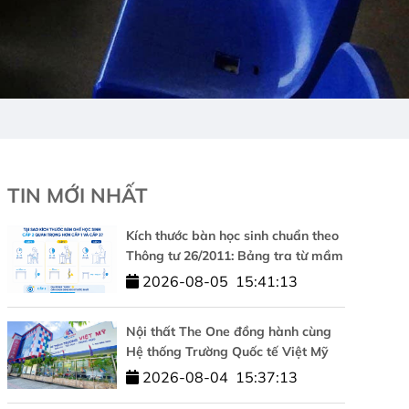
TIN MỚI NHẤT
Kích thước bàn học sinh chuẩn theo
Thông tư 26/2011: Bảng tra từ mầm
non đến cấp 3
2026-08-05
15:41:13
Nội thất The One đồng hành cùng
Hệ thống Trường Quốc tế Việt Mỹ
kiến tạo không gian học tập chuẩn
2026-08-04
15:37:13
quốc tế