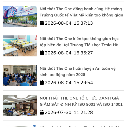
Nội thất The One đồng hành cùng Hệ thống
Trường Quốc tế Việt Mỹ kiến tạo không gian
học tập chuẩn quốc tế
2026-08-04
15:37:13
Nội thất The One kiến tạo không gian học
tập hiện đại tại Trường Tiểu học Tesla Hà
Nội
2026-08-04
15:35:27
Nội thất The One huấn luyện An toàn vệ
sinh lao động năm 2026
2026-08-04
15:29:54
NỘI THẤT THE ONE TỔ CHỨC ĐÁNH GIÁ
GIÁM SÁT ĐỊNH KỲ ISO 9001 VÀ ISO 14001:
KHẲNG ĐỊNH CAM KẾT CHẤT LƯỢNG VÀ
2026-07-30
11:21:28
PHÁT TRIỂN BỀN VỮNG