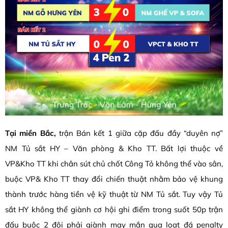
Tại miền Bắc,
trận Bán kết 1 giữa cặp đấu đầy “duyên nợ”
NM Tủ sắt HY – Văn phòng & Kho TT. Bất lợi thuộc về
VP&Kho TT khi chân sút chủ chốt Công Tỏ không thể vào sân,
buộc VP& Kho TT thay đổi chiến thuật nhằm bảo vệ khung
thành trước hàng tiền vệ kỹ thuật từ NM Tủ sắt. Tuy vậy Tủ
sắt HY không thể giành cơ hội ghi điểm trong suốt 50p trận
đấu buộc 2 đội phải giành may mắn qua loạt đá penalty