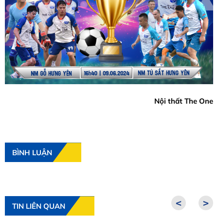
Nội thất The One
BÌNH LUẬN
<
>
TIN LIÊN QUAN