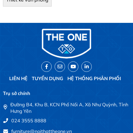
LIÊN HỆ
TUYỂN DỤNG
HỆ THỐNG PHÂN PHỐI
Trụ sở chính
Đường B4, Khu B, KCN Phố Nối A, Xã Như Quỳnh, Tỉnh
Hưng Yên
024 3555 8888
furniture@noithattheone.vn