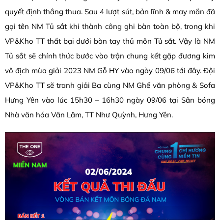
quyết định thắng thua. Sau 4 lượt sút, bản lĩnh & may mắn đã
gọi tên NM Tủ sắt khi thành công ghi bàn toàn bộ, trong khi
VP&Kho TT thất bại dưới bàn tay thủ môn Tủ sắt. Vậy là NM
Tủ sắt sẽ chính thức bước vào trận chung kết gặp đương kim
vô địch mùa giải 2023 NM Gỗ HY vào ngày 09/06 tới đây. Đội
VP&Kho TT sẽ tranh giải Ba cùng NM Ghế văn phòng & Sofa
Hưng Yên vào lúc 15h30 – 16h30 ngày 09/06 tại Sân bóng
Nhà văn hóa Văn Lâm, TT Như Quỳnh, Hưng Yên.