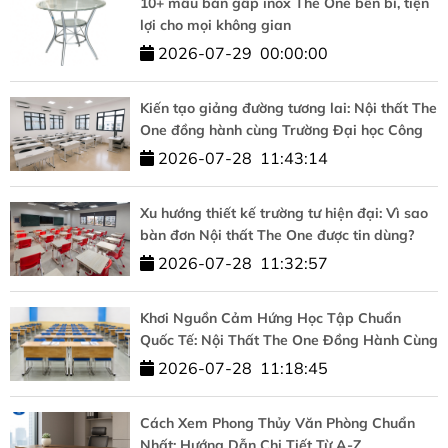
10+ mẫu bàn gấp inox The One bền bỉ, tiện
lợi cho mọi không gian
2026-07-29
00:00:00
Kiến tạo giảng đường tương lai: Nội thất The
One đồng hành cùng Trường Đại học Công
nghệ – ĐHQGHN
2026-07-28
11:43:14
Xu hướng thiết kế trường tư hiện đại: Vì sao
bàn đơn Nội thất The One được tin dùng?
2026-07-28
11:32:57
Khơi Nguồn Cảm Hứng Học Tập Chuẩn
Quốc Tế: Nội Thất The One Đồng Hành Cùng
HUFLIT
2026-07-28
11:18:45
Cách Xem Phong Thủy Văn Phòng Chuẩn
Nhất: Hướng Dẫn Chi Tiết Từ A-Z