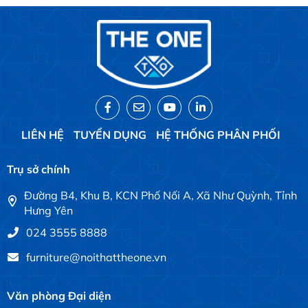
LIÊN HỆ
TUYỂN DỤNG
HỆ THỐNG PHÂN PHỐI
Trụ sở chính
Đường B4, Khu B, KCN Phố Nối A, Xã Như Quỳnh, Tỉnh
Hưng Yên
024 3555 8888
furniture@noithattheone.vn
Văn phòng Đại diện