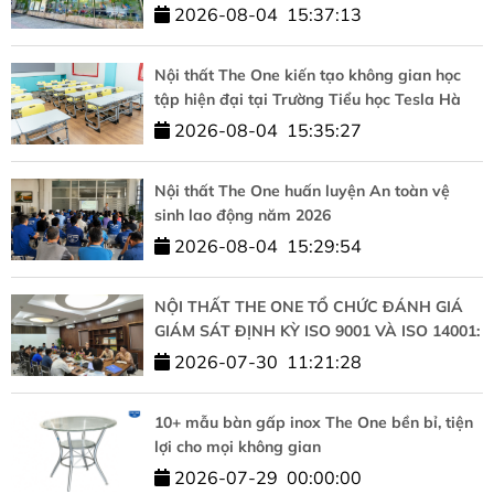
học tập chuẩn quốc tế
2026-08-04
15:37:13
Nội thất The One kiến tạo không gian học
tập hiện đại tại Trường Tiểu học Tesla Hà
Nội
2026-08-04
15:35:27
Nội thất The One huấn luyện An toàn vệ
sinh lao động năm 2026
2026-08-04
15:29:54
NỘI THẤT THE ONE TỔ CHỨC ĐÁNH GIÁ
GIÁM SÁT ĐỊNH KỲ ISO 9001 VÀ ISO 14001:
KHẲNG ĐỊNH CAM KẾT CHẤT LƯỢNG VÀ
2026-07-30
11:21:28
PHÁT TRIỂN BỀN VỮNG
10+ mẫu bàn gấp inox The One bền bỉ, tiện
lợi cho mọi không gian
2026-07-29
00:00:00