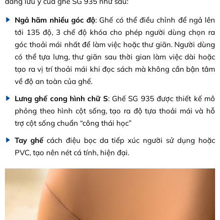
đáng lưu ý của ghế SG 935 như sau:
Ngả hãm nhiều góc độ
: Ghế có thể điều chỉnh để ngả lên
tới 135 độ, 3 chế độ khóa cho phép người dùng chọn ra
góc thoải mái nhất để làm việc hoặc thư giãn. Người dùng
có thể tựa lưng, thư giãn sau thời gian làm việc dài hoặc
tạo ra vị trí thoải mái khi đọc sách mà không cần bận tâm
về độ an toàn của ghế.
Lưng ghế cong hình chữ S
: Ghế SG 935 được thiết kế mô
phỏng theo hình cột sống, tạo ra độ tựa thoải mái và hỗ
trợ cột sống chuẩn “công thái học”
Tay ghế
cách điệu bọc da tiếp xúc người sử dụng hoặc
PVC, tạo nên nét cá tính, hiện đại.