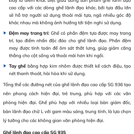
Đây là điểm khác biệt giữa dòng sản phẩm ghế lãnh đạo
cao cấp với các dòng ghế lãnh đạo khác, bởi tựa đầu lớn
sẽ hỗ trợ người sử dụng thoải mái tựa, ngả nhiều góc độ
khác nhau mà không ảnh hưởng tới tiện nghi sử dụng.
Đệm may trang trí:
Ghế có phần đệm tựa được may trang
trí, tạo điểm nhấn độc đáo cho ghế lãnh đạo. Phần đệm
may được tính toán để ôm sát thắt lưng, giúp giảm căng
thẳng cho cột sống và thoải mái hơn khi ngồi.
Tay ghế
bằng hợp kim nhôm được thiết kế cách điệu, tạo
nét thanh thoát, hài hòa khi sử dụng.
Tổng thể các đường nét của ghế lãnh đạo cao cấp SG 936 tạo
nên phong cách hiện đại, trẻ trung, phù hợp với các văn
phòng hiện đại. Ghế phù hợp với nhiều loại bàn giám đốc,
bàn lãnh đạo chữ L với gam màu sáng, trung tính, là lựa chọn
lý tưởng cho các không gian văn phòng hiện đại.
Ghế lãnh đạo cao cấp SG 935