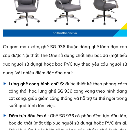
Có gam màu xám, ghế SG 936 thuộc dòng ghế lãnh đạo cao
cấp được Nội thất The One sử dụng chất liệu bọc da (mặt tiếp
xúc người sử dụng) hoặc bọc PVC tùy theo yêu cầu người sử
dụng. Với nhiều điểm độc đáo như:
Lưng ghế cong hình chữ S:
được thiết kế theo phong cách
công thái học, lưng ghế SG 936 cong vòng theo hình dáng
cột sống, giúp giảm căng thẳng và hỗ trợ tư thế ngồi trong
suốt quá trình làm việc.
Đệm tựa đầu êm ái
: Ghế SG 936 có phần đệm tựa đầu lớn,
bọc da thật (mặt tiếp xúc người sử dụng) hoặc PVC êm ái.