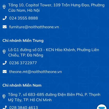
Tầng 10, Capital Tower, 109 Trần Hưng Đạo, Phường
Cửa Nam, Hà Nội
024 3555 8888
furniture@noithattheone.vn
Chi nhánh Miền Trung
Lô G1 đường số 03 - KCN Hòa Khánh, Phường Liên
Chiểu, TP. Đà Nẵng
0236 3722977
theone.mt@noithattheone.vn
Chi nhánh Miền Nam
Tầng 7, số 683-685 đường Điện Biên Phủ, P. Thạnh
Mỹ Tây, TP. Hồ Chí Minh
028 3840 4613