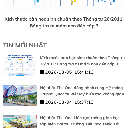
Kích thước bàn học sinh chuẩn theo Thông tư 26/2011:
Bảng tra từ mầm non đến cấp 3
TIN MỚI NHẤT
Kích thước bàn học sinh chuẩn theo Thông tư
26/2011: Bảng tra từ mầm non đến cấp 3
2026-08-05
15:41:13
Nội thất The One đồng hành cùng Hệ thống
Trường Quốc tế Việt Mỹ kiến tạo không gian
học tập chuẩn quốc tế
2026-08-04
15:37:13
Nội thất The One kiến tạo không gian học
tập hiện đại tại Trường Tiểu học Tesla Hà