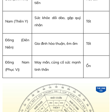
tiến
Sức khỏe dồi dào, gặp quý
Nam (Thiên Y)
Tốt
nhân
Đông (Diên
Gia đình hòa thuận, êm ấm
Tốt
Niên)
Đông Nam
May mắn, củng cố sức mạnh
Ổn
(Phục Vị)
tinh thần