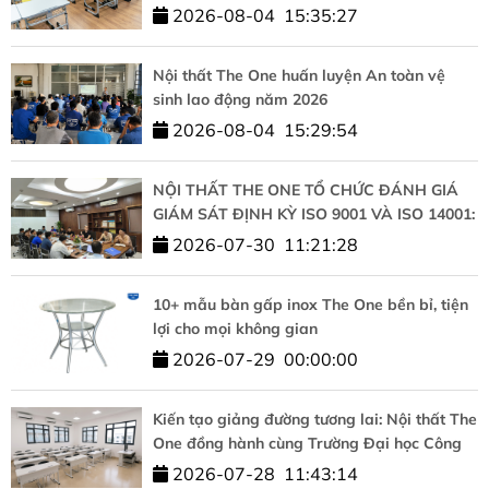
Nội
2026-08-04
15:35:27
Nội thất The One huấn luyện An toàn vệ
sinh lao động năm 2026
2026-08-04
15:29:54
NỘI THẤT THE ONE TỔ CHỨC ĐÁNH GIÁ
GIÁM SÁT ĐỊNH KỲ ISO 9001 VÀ ISO 14001:
KHẲNG ĐỊNH CAM KẾT CHẤT LƯỢNG VÀ
2026-07-30
11:21:28
PHÁT TRIỂN BỀN VỮNG
10+ mẫu bàn gấp inox The One bền bỉ, tiện
lợi cho mọi không gian
2026-07-29
00:00:00
Kiến tạo giảng đường tương lai: Nội thất The
One đồng hành cùng Trường Đại học Công
nghệ – ĐHQGHN
2026-07-28
11:43:14