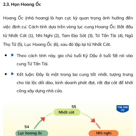
2.3. Hạn Hoang Ốc
Hoang Ốc (nhà hoang) là hạn cực kỳ quan trọng ảnh hưởng đến
việc định cư. Cách tính dựa trên vòng lục cung Hoang Ốc: Bắt đầu
từ Nhất Cát (1), Nhì Nghi (2), Tam Địa Sát (3), Tứ Tấn Tài (4), Ngũ
Thọ Tử (5), Lục Hoang Ốc (6), sau đó lặp lại từ Nhất Cát.
Theo cách tính này, gia chủ tuổi Kỷ Dậu ở tuổi 58 rơi vào
cung Tứ Tấn Tài.
Kết luận: Đây là một trong ba cung tốt nhất, tượng trưng
cho tài lộc dồi dào, kinh doanh phát đạt, rất đại cát để khởi
công xây dựng nhà cửa.