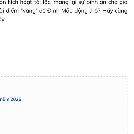
n kích hoạt tài lộc, mang lại sự bình an cho gia
hời điểm "vàng" để Đinh Mão động thổ? Hãy cùng
ây.
g năm 2026