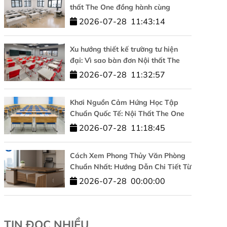
thất The One đồng hành cùng
Trường Đại học Công nghệ –
2026-07-28
11:43:14
ĐHQGHN
Xu hướng thiết kế trường tư hiện
đại: Vì sao bàn đơn Nội thất The
One được tin dùng?
2026-07-28
11:32:57
Khơi Nguồn Cảm Hứng Học Tập
Chuẩn Quốc Tế: Nội Thất The One
Đồng Hành Cùng HUFLIT
2026-07-28
11:18:45
Cách Xem Phong Thủy Văn Phòng
Chuẩn Nhất: Hướng Dẫn Chi Tiết Từ
A-Z
2026-07-28
00:00:00
TIN ĐỌC NHIỀU