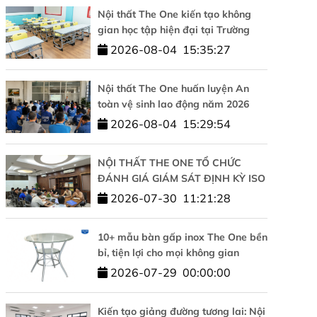
Nội thất The One kiến tạo không
gian học tập hiện đại tại Trường
Tiểu học Tesla Hà Nội
2026-08-04
15:35:27
Nội thất The One huấn luyện An
toàn vệ sinh lao động năm 2026
2026-08-04
15:29:54
NỘI THẤT THE ONE TỔ CHỨC
ĐÁNH GIÁ GIÁM SÁT ĐỊNH KỲ ISO
9001 VÀ ISO 14001: KHẲNG ĐỊNH
2026-07-30
11:21:28
CAM KẾT CHẤT LƯỢNG VÀ PHÁT
TRIỂN BỀN VỮNG
10+ mẫu bàn gấp inox The One bền
bỉ, tiện lợi cho mọi không gian
2026-07-29
00:00:00
Kiến tạo giảng đường tương lai: Nội