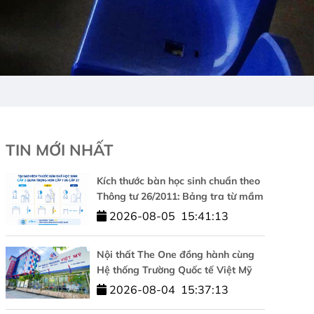
TIN MỚI NHẤT
Kích thước bàn học sinh chuẩn theo
Thông tư 26/2011: Bảng tra từ mầm
non đến cấp 3
2026-08-05
15:41:13
Nội thất The One đồng hành cùng
Hệ thống Trường Quốc tế Việt Mỹ
kiến tạo không gian học tập chuẩn
2026-08-04
15:37:13
quốc tế