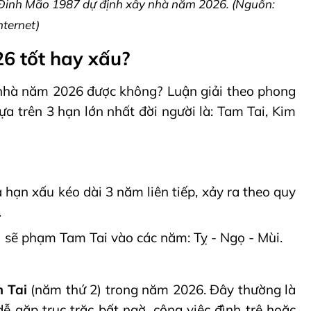
i Đinh Mão 1987 dự định xây nhà năm 2026. (Nguồn:
nternet)
6 tốt hay xấu?
y nhà năm 2026 được không? Luận giải theo phong
dựa trên 3 hạn lớn nhất đời người là: Tam Tai, Kim
hạn xấu kéo dài 3 năm liên tiếp, xảy ra theo quy
.
 sẽ phạm Tam Tai vào các năm: Tỵ - Ngọ - Mùi.
 Tai
(năm thứ 2) trong năm 2026. Đây thường là
 gặp trục trặc bất ngờ, công việc đình trệ hoặc