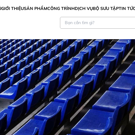
Ủ
GIỚI THIỆU
SẢN PHẨM
CÔNG TRÌNH
DỊCH VỤ
BỘ SƯU TẬP
TIN TỨ