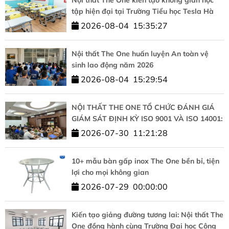
tập hiện đại tại Trường Tiểu học Tesla Hà
Nội
2026-08-04
15:35:27
Nội thất The One huấn luyện An toàn vệ
sinh lao động năm 2026
2026-08-04
15:29:54
NỘI THẤT THE ONE TỔ CHỨC ĐÁNH GIÁ
GIÁM SÁT ĐỊNH KỲ ISO 9001 VÀ ISO 14001:
KHẲNG ĐỊNH CAM KẾT CHẤT LƯỢNG VÀ
2026-07-30
11:21:28
PHÁT TRIỂN BỀN VỮNG
10+ mẫu bàn gấp inox The One bền bỉ, tiện
lợi cho mọi không gian
2026-07-29
00:00:00
Kiến tạo giảng đường tương lai: Nội thất The
One đồng hành cùng Trường Đại học Công