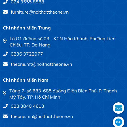
024 3555 8888
furniture@noithattheone.vn
Chi nhánh Miền Trung
Lô G1 đường số 03 - KCN Hòa Khánh, Phường Liên
Chiểu, TP. Đà Nẵng
0236 3722977
theone.mt@noithattheone.vn
Chi nhánh Miền Nam
Tầng 7, số 683-685 đường Điện Biên Phủ, P. Thạnh
Mỹ Tây, TP. Hồ Chí Minh
028 3840 4613
theone.mn@noithattheone.vn