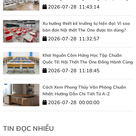
nghệ – ĐHQGHN
2026-07-28
11:43:14
Xu hướng thiết kế trường tư hiện đại: Vì sao
bàn đơn Nội thất The One được tin dùng?
2026-07-28
11:32:57
Khơi Nguồn Cảm Hứng Học Tập Chuẩn
Quốc Tế: Nội Thất The One Đồng Hành Cùng
HUFLIT
2026-07-28
11:18:45
Cách Xem Phong Thủy Văn Phòng Chuẩn
Nhất: Hướng Dẫn Chi Tiết Từ A-Z
2026-07-28
00:00:00
TIN ĐỌC NHIỀU