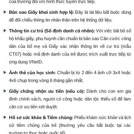
của trường đối với hình thức tuyển trực tiếp.
Bản sao Giấy khai sinh hợp lệ:
Đây là tài liệu bắt buộc dùng
để đối chiếu thông tin nhân thân trên hệ thống dữ liệu.
Thông tin cư trú (Số định danh cá nhân):
Với việc bãi bỏ sổ
hộ khẩu giấy, phụ huynh cần chuẩn bị bản sao Căn cước công
dân của bố mẹ và Giấy xác nhận thông tin về cư trú (mẫu
CT07) hoặc mã định danh của trẻ được trích xuất trực tiếp từ
ứng dụng VNeID.
Ảnh thẻ của học sinh:
Chuẩn bị từ 2 đến 4 ảnh cỡ 3x4 hoặc
4x6 chụp trong vòng 6 tháng gần nhất.
Giấy chứng nhận ưu tiên (nếu có):
Dành cho con em gia
đình chính sách, người có công hoặc dân tộc thiểu số để làm
căn cứ ưu tiên xét duyệt.
Hồ sơ sức khỏe & Tiêm chủng:
Phiếu khám sức khỏe và lịch
sử tiêm chủng của trẻ (thường yêu cầu bắt buộc tại các
trường tư thục hoặc quốc tế).