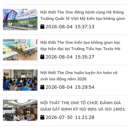
Nội thất The One đồng hành cùng Hệ thống
Trường Quốc tế Việt Mỹ kiến tạo không gian
học tập chuẩn quốc tế
2026-08-04
15:37:13
Nội thất The One kiến tạo không gian học
tập hiện đại tại Trường Tiểu học Tesla Hà
Nội
2026-08-04
15:35:27
Nội thất The One huấn luyện An toàn vệ
sinh lao động năm 2026
2026-08-04
15:29:54
NỘI THẤT THE ONE TỔ CHỨC ĐÁNH GIÁ
GIÁM SÁT ĐỊNH KỲ ISO 9001 VÀ ISO 14001:
KHẲNG ĐỊNH CAM KẾT CHẤT LƯỢNG VÀ
2026-07-30
11:21:28
PHÁT TRIỂN BỀN VỮNG