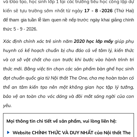
và Đào tạo, học sinh lớp 1 tại các trường tiểu học công lập dự
kiến sẽ tựu trường sớm nhất từ ngày
17 - 8 -2026
(Thứ Hai)
để tham gia tuần lễ làm quen nề nếp trước ngày khai giảng chính
thức 5 - 9 - 2026.
Xác định chính xác trẻ sinh năm
2020 học lớp mấy
giúp phụ
huynh có kế hoạch chuẩn bị chu đáo cả về tâm lý, kiến thức
và cơ sở vật chất cho con trước khi bước vào hành trình tri
thức mới. Bằng việc tin chọn các sản phẩm bàn ghế học sinh
đạt chuẩn quốc gia từ Nội thất The One, cha mẹ hoàn toàn có
thể an tâm kiến tạo nên một không gian học tập lý tưởng,
bảo vệ an toàn cho vóc dáng và đôi mắt sáng ngời của con
yêu.
Mọi thông tin chi tiết về sản phẩm, vui lòng liên hệ:
Website CHÍNH THỨC VÀ DUY NHẤT của Nội thất The