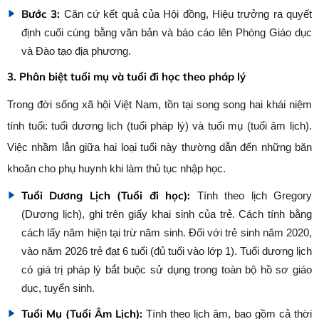
Bước 3:
Căn cứ kết quả của Hội đồng, Hiệu trưởng ra quyết
định cuối cùng bằng văn bản và báo cáo lên Phòng Giáo dục
và Đào tạo địa phương.
3. Phân biệt tuổi mụ và tuổi đi học theo pháp lý
Trong đời sống xã hội Việt Nam, tồn tại song song hai khái niệm
tính tuổi: tuổi dương lịch (tuổi pháp lý) và tuổi mụ (tuổi âm lịch).
Việc nhầm lẫn giữa hai loại tuổi này thường dẫn đến những băn
khoăn cho phụ huynh khi làm thủ tục nhập học.
Tuổi Dương Lịch (Tuổi đi học):
Tính theo lịch Gregory
(Dương lịch), ghi trên giấy khai sinh của trẻ. Cách tính bằng
cách lấy năm hiện tại trừ năm sinh. Đối với trẻ sinh năm 2020,
vào năm 2026 trẻ đạt 6 tuổi (đủ tuổi vào lớp 1). Tuổi dương lịch
có giá trị pháp lý bắt buộc sử dụng trong toàn bộ hồ sơ giáo
dục, tuyển sinh.
Tuổi Mụ (Tuổi Âm Lịch):
Tính theo lịch âm, bao gồm cả thời