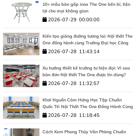
10+ mẫu bàn gấp inox The One bền bỉ, tiện
lợi cho mọi không gian
2026-07-29
00:00:00
Kiến tạo giảng đường tương lai: Nội thất The
One đồng hành cùng Trường Đại học Công
nghệ – ĐHQGHN
2026-07-28
11:43:14
Xu hướng thiết kế trường tư hiện đại: Vì sao
bàn đơn Nội thất The One được tin dùng?
2026-07-28
11:32:57
Khơi Nguồn Cảm Hứng Học Tập Chuẩn
Quốc Tế: Nội Thất The One Đồng Hành Cùng
HUFLIT
2026-07-28
11:18:45
Cách Xem Phong Thủy Văn Phòng Chuẩn