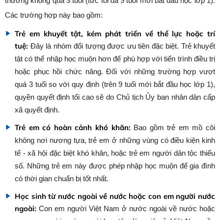
thường không quá 3 tuổi (tức tối đa 9 tuổi mới bắt đầu học lớp 1).
Các trường hợp này bao gồm:
Trẻ em khuyết tật, kém phát triển về thể lực hoặc trí
tuệ:
Đây là nhóm đối tượng được ưu tiên đặc biệt. Trẻ khuyết
tật có thể nhập học muộn hơn để phù hợp với tiến trình điều trị
hoặc phục hồi chức năng. Đối với những trường hợp vượt
quá 3 tuổi so với quy định (trên 9 tuổi mới bắt đầu học lớp 1),
quyền quyết định tối cao sẽ do Chủ tịch Ủy ban nhân dân cấp
xã quyết định.
Trẻ em có hoàn cảnh khó khăn:
Bao gồm trẻ em mồ côi
không nơi nương tựa, trẻ em ở những vùng có điều kiện kinh
tế - xã hội đặc biệt khó khăn, hoặc trẻ em người dân tộc thiểu
số. Những trẻ em này được phép nhập học muộn để gia đình
có thời gian chuẩn bị tốt nhất.
Học sinh từ nước ngoài về nước hoặc con em người nước
ngoài:
Con em người Việt Nam ở nước ngoài về nước hoặc