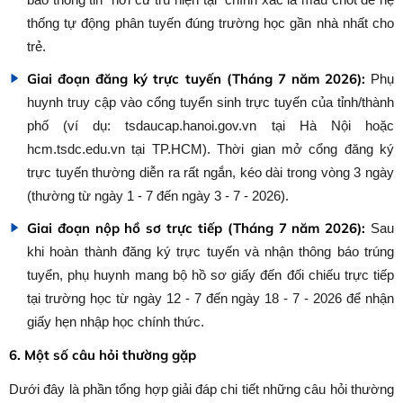
bảo thông tin "nơi cư trú hiện tại" chính xác là mấu chốt để hệ
thống tự động phân tuyến đúng trường học gần nhà nhất cho
trẻ.
Giai đoạn đăng ký trực tuyến (Tháng 7 năm 2026):
Phụ
huynh truy cập vào cổng tuyển sinh trực tuyến của tỉnh/thành
phố (ví dụ: tsdaucap.hanoi.gov.vn tại Hà Nội hoặc
hcm.tsdc.edu.vn tại TP.HCM). Thời gian mở cổng đăng ký
trực tuyến thường diễn ra rất ngắn, kéo dài trong vòng 3 ngày
(thường từ ngày 1 - 7 đến ngày 3 - 7 - 2026).
Giai đoạn nộp hồ sơ trực tiếp (Tháng 7 năm 2026):
Sau
khi hoàn thành đăng ký trực tuyến và nhận thông báo trúng
tuyển, phụ huynh mang bộ hồ sơ giấy đến đối chiếu trực tiếp
tại trường học từ ngày 12 - 7 đến ngày 18 - 7 - 2026 để nhận
giấy hẹn nhập học chính thức.
6. Một số câu hỏi thường gặp
Dưới đây là phần tổng hợp giải đáp chi tiết những câu hỏi thường