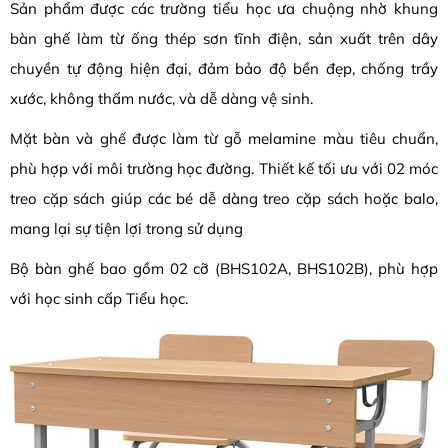
Sản phẩm được các trường tiểu học ưa chuộng nhờ khung
bàn ghế làm từ ống thép sơn tĩnh điện, sản xuất trên dây
chuyền tự động hiện đại, đảm bảo độ bền đẹp, chống trầy
xước, không thấm nước, và dễ dàng vệ sinh.
Mặt bàn và ghế được làm từ gỗ melamine màu tiêu chuẩn,
phù hợp với môi trường học đường. Thiết kế tối ưu với 02 móc
treo cặp sách giúp các bé dễ dàng treo cặp sách hoặc balo,
mang lại sự tiện lợi trong sử dụng
Bộ bàn ghế bao gồm 02 cỡ (BHS102A, BHS102B), phù hợp
với học sinh cấp Tiểu học.