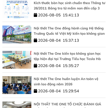
Kích thước bàn học sinh chuẩn theo Thông tư
26/2011: Bảng tra từ mầm non đến cấp 3
2026-08-05
15:41:13
Nội thất The One đồng hành cùng Hệ thống
Trường Quốc tế Việt Mỹ kiến tạo không gian
học tập chuẩn quốc tế
2026-08-04
15:37:13
Nội thất The One kiến tạo không gian học
tập hiện đại tại Trường Tiểu học Tesla Hà
Nội
2026-08-04
15:35:27
Nội thất The One huấn luyện An toàn vệ
sinh lao động năm 2026
2026-08-04
15:29:54
NỘI THẤT THE ONE TỔ CHỨC ĐÁNH GIÁ