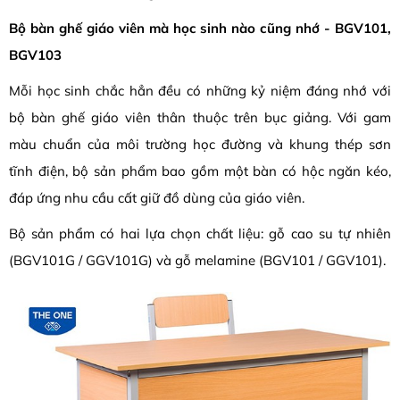
Bộ bàn ghế giáo viên mà học sinh nào cũng nhớ - BGV101,
BGV103
Mỗi học sinh chắc hẳn đều có những kỷ niệm đáng nhớ với
bộ bàn ghế giáo viên thân thuộc trên bục giảng. Với gam
màu chuẩn của môi trường học đường và khung thép sơn
tĩnh điện, bộ sản phẩm bao gồm một bàn có hộc ngăn kéo,
đáp ứng nhu cầu cất giữ đồ dùng của giáo viên.
Bộ sản phẩm có hai lựa chọn chất liệu: gỗ cao su tự nhiên
(BGV101G / GGV101G) và gỗ melamine (BGV101 / GGV101).