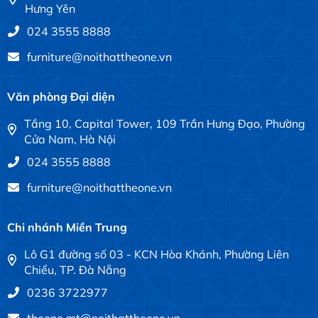
Hưng Yên
024 3555 8888
furniture@noithattheone.vn
Văn phòng Đại diện
Tầng 10, Capital Tower, 109 Trần Hưng Đạo, Phường
Cửa Nam, Hà Nội
024 3555 8888
furniture@noithattheone.vn
Chi nhánh Miền Trung
Lô G1 đường số 03 - KCN Hòa Khánh, Phường Liên
Chiểu, TP. Đà Nẵng
0236 3722977
theone.mt@noithattheone.vn