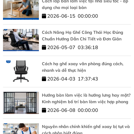
Cách lắp bàn làm việc tại nhà siêu tốc - áp
dụng cho mọi loại bàn
2026-06-15
00:00:00
Cách Nâng Hạ Ghế Công Thái Học Đúng
Chuẩn Hướng Dẫn Chi Tiết và Đơn Giản
2026-05-07
03:36:18
Cách hạ ghế xoay văn phòng đúng cách,
nhanh và dễ thực hiện
2026-04-03
17:37:43
Hướng bàn làm việc là hướng lưng hay mặt?
Kinh nghiệm bố trí bàn làm việc hợp phong
thủy
2026-06-08
00:00:00
Nguyên nhân chính khiến ghế xoay bị tụt và
cách nhận biết đúng