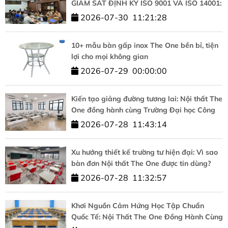
GIÁM SÁT ĐỊNH KỲ ISO 9001 VÀ ISO 14001:
KHẲNG ĐỊNH CAM KẾT CHẤT LƯỢNG VÀ
2026-07-30
11:21:28
PHÁT TRIỂN BỀN VỮNG
10+ mẫu bàn gấp inox The One bền bỉ, tiện
lợi cho mọi không gian
2026-07-29
00:00:00
Kiến tạo giảng đường tương lai: Nội thất The
One đồng hành cùng Trường Đại học Công
nghệ – ĐHQGHN
2026-07-28
11:43:14
Xu hướng thiết kế trường tư hiện đại: Vì sao
bàn đơn Nội thất The One được tin dùng?
2026-07-28
11:32:57
Khơi Nguồn Cảm Hứng Học Tập Chuẩn
Quốc Tế: Nội Thất The One Đồng Hành Cùng
HUFLIT