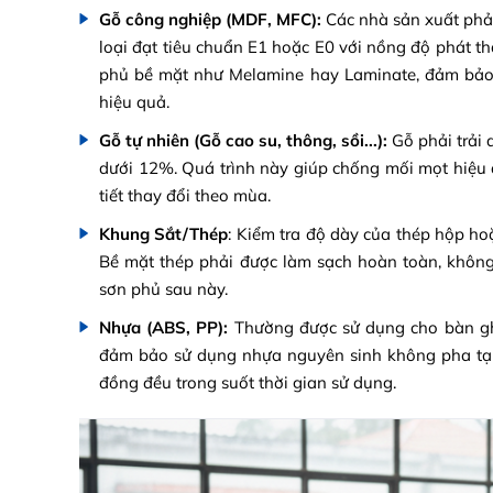
Gỗ công nghiệp (MDF, MFC):
Các nhà sản xuất phải
loại đạt tiêu chuẩn E1 hoặc E0 với nồng độ phát t
phủ bề mặt như Melamine hay Laminate, đảm bảo
hiệu quả.
Gỗ tự nhiên (Gỗ cao su, thông, sồi...):
Gỗ phải trải 
dưới 12%. Quá trình này giúp chống mối mọt hiệu q
tiết thay đổi theo mùa.
Khung Sắt/Thép
: Kiểm tra độ dày của thép hộp ho
Bề mặt thép phải được làm sạch hoàn toàn, không
sơn phủ sau này.
Nhựa (ABS, PP):
Thường được sử dụng cho bàn ghế
đảm bảo sử dụng nhựa nguyên sinh không pha tạp c
đồng đều trong suốt thời gian sử dụng.