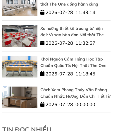
thất The One đồng hành cùng
Trường Đại học Công nghệ –
2026-07-28
11:43:14
ĐHQGHN
Xu hướng thiết kế trường tư hiện
đại: Vì sao bàn đơn Nội thất The
One được tin dùng?
2026-07-28
11:32:57
Khơi Nguồn Cảm Hứng Học Tập
Chuẩn Quốc Tế: Nội Thất The One
Đồng Hành Cùng HUFLIT
2026-07-28
11:18:45
Cách Xem Phong Thủy Văn Phòng
Chuẩn Nhất: Hướng Dẫn Chi Tiết Từ
A-Z
2026-07-28
00:00:00
TIN ĐỌC NHIỀU