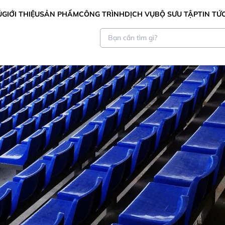
Ủ
GIỚI THIỆU
SẢN PHẨM
CÔNG TRÌNH
DỊCH VỤ
BỘ SƯU TẬP
TIN TỨ