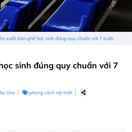
sản xuất bàn ghế học sinh đúng quy chuẩn với 7 bước
học sinh đúng quy chuẩn với 7
The One
phong cách nội thất