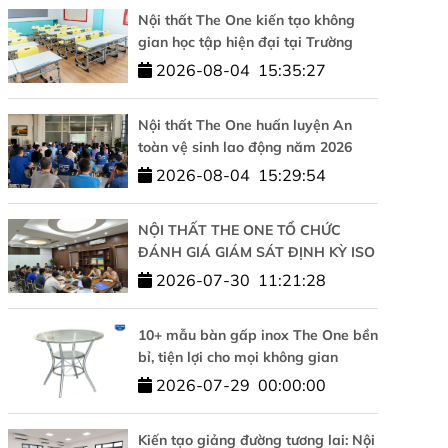
Nội thất The One kiến tạo không
gian học tập hiện đại tại Trường
Tiểu học Tesla Hà Nội
2026-08-04
15:35:27
Nội thất The One huấn luyện An
toàn vệ sinh lao động năm 2026
2026-08-04
15:29:54
NỘI THẤT THE ONE TỔ CHỨC
ĐÁNH GIÁ GIÁM SÁT ĐỊNH KỲ ISO
9001 VÀ ISO 14001: KHẲNG ĐỊNH
2026-07-30
11:21:28
CAM KẾT CHẤT LƯỢNG VÀ PHÁT
TRIỂN BỀN VỮNG
10+ mẫu bàn gấp inox The One bền
bỉ, tiện lợi cho mọi không gian
2026-07-29
00:00:00
Kiến tạo giảng đường tương lai: Nội