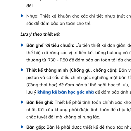
đối.
Nhựa: Thiết kế khuôn cho các chi tiết nhựa (nút c
sắc để đảm bảo an toàn cho trẻ.
Lưu ý theo thiết kế:
Bàn ghế rời tiêu chuẩn:
Ưu tiên thiết kế đơn giản, d
thể hiện rõ ràng các vị trí liên kết bằng bulong và 
thường từ R30 - R50 để đảm bảo an toàn tối đa cho
Thiết kế thông minh (Chống gù, chống cận):
Bản vẽ
piston và cơ cấu điều chỉnh góc nghiêng mặt bàn từ
(Công thái học) để đảm bảo tư thế ngồi học tối ưu, h
lưu ý
không kê bàn học góc nhà
để đảm bảo ánh sá
Bàn liền ghế:
Thiết kế phải tính toán chính xác kh
nhất. Kết cấu khung phải được tính toán để chịu l
chắc tuyệt đối mà không bị rung lắc.
Bàn gấp:
Bản lề phải được thiết kế dễ thao tác nh