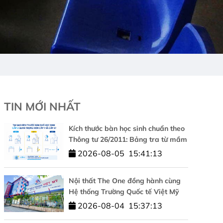
TIN MỚI NHẤT
Kích thước bàn học sinh chuẩn theo
Thông tư 26/2011: Bảng tra từ mầm
non đến cấp 3
2026-08-05
15:41:13
Nội thất The One đồng hành cùng
Hệ thống Trường Quốc tế Việt Mỹ
kiến tạo không gian học tập chuẩn
2026-08-04
15:37:13
quốc tế