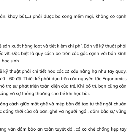
hân, khay bút,...) phải được bo cong mềm mại, không có cạnh
ễ sản xuất hàng loạt và tiết kiệm chi phí. Bản vẽ kỹ thuật phải
ốc vít. Đặc biệt là quy cách bo tròn các góc cạnh với bán kính
 học sinh.
 kỹ thuật phải chi tiết hóa các cơ cấu nâng hạ như tay quay,
 0 - 60 độ. Thiết kế phải dựa trên các nguyên tắc Ergonomics
ỗ trợ sự phát triển toàn diện của trẻ. Khi bố trí, bạn cũng cần
ng và sự thông thoáng cho bé khi học bài.
oảng cách giữa mặt ghế và mép bàn để tạo tư thế ngồi chuẩn
ực đồng thời của cả bàn, ghế và người ngồi, đảm bảo sự vững
ưng vẫn đảm bảo an toàn tuyệt đối, có cơ chế chống kẹp tay