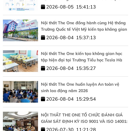
2026-08-05
15:41:13
Nội thất The One đồng hành cùng Hệ thống
Trường Quốc tế Việt Mỹ kiến tạo không gian
học tập chuẩn quốc tế
2026-08-04
15:37:13
Nội thất The One kiến tạo không gian học
tập hiện đại tại Trường Tiểu học Tesla Hà
Nội
2026-08-04
15:35:27
Nội thất The One huấn luyện An toàn vệ
sinh lao động năm 2026
2026-08-04
15:29:54
NỘI THẤT THE ONE TỔ CHỨC ĐÁNH GIÁ
GIÁM SÁT ĐỊNH KỲ ISO 9001 VÀ ISO 14001:
KHẲNG ĐỊNH CAM KẾT CHẤT LƯỢNG VÀ
2026-07-30
11:21:28