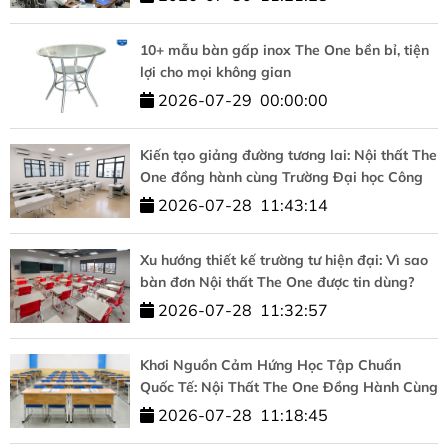
PHÁT TRIỂN BỀN VỮNG
10+ mẫu bàn gấp inox The One bền bỉ, tiện
lợi cho mọi không gian
2026-07-29
00:00:00
Kiến tạo giảng đường tương lai: Nội thất The
One đồng hành cùng Trường Đại học Công
nghệ – ĐHQGHN
2026-07-28
11:43:14
Xu hướng thiết kế trường tư hiện đại: Vì sao
bàn đơn Nội thất The One được tin dùng?
2026-07-28
11:32:57
Khơi Nguồn Cảm Hứng Học Tập Chuẩn
Quốc Tế: Nội Thất The One Đồng Hành Cùng
HUFLIT
2026-07-28
11:18:45