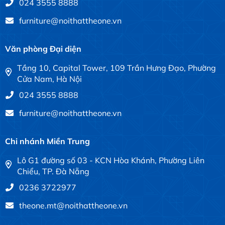
024 3555 8888
furniture@noithattheone.vn
Văn phòng Đại diện
Tầng 10, Capital Tower, 109 Trần Hưng Đạo, Phường
Cửa Nam, Hà Nội
024 3555 8888
furniture@noithattheone.vn
Chi nhánh Miền Trung
Lô G1 đường số 03 - KCN Hòa Khánh, Phường Liên
Chiểu, TP. Đà Nẵng
0236 3722977
theone.mt@noithattheone.vn