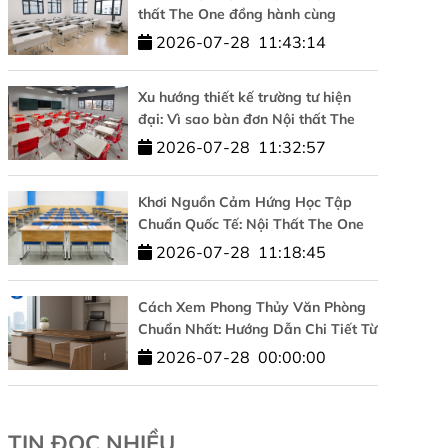
thất The One đồng hành cùng
Trường Đại học Công nghệ –
2026-07-28
11:43:14
ĐHQGHN
Xu hướng thiết kế trường tư hiện
đại: Vì sao bàn đơn Nội thất The
One được tin dùng?
2026-07-28
11:32:57
Khơi Nguồn Cảm Hứng Học Tập
Chuẩn Quốc Tế: Nội Thất The One
Đồng Hành Cùng HUFLIT
2026-07-28
11:18:45
Cách Xem Phong Thủy Văn Phòng
Chuẩn Nhất: Hướng Dẫn Chi Tiết Từ
A-Z
2026-07-28
00:00:00
TIN ĐỌC NHIỀU