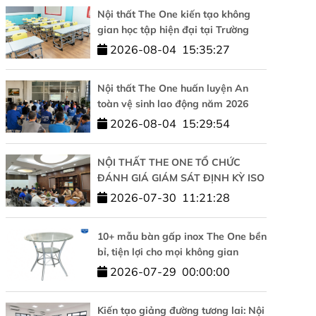
Nội thất The One kiến tạo không
gian học tập hiện đại tại Trường
Tiểu học Tesla Hà Nội
2026-08-04
15:35:27
Nội thất The One huấn luyện An
toàn vệ sinh lao động năm 2026
2026-08-04
15:29:54
NỘI THẤT THE ONE TỔ CHỨC
ĐÁNH GIÁ GIÁM SÁT ĐỊNH KỲ ISO
9001 VÀ ISO 14001: KHẲNG ĐỊNH
2026-07-30
11:21:28
CAM KẾT CHẤT LƯỢNG VÀ PHÁT
TRIỂN BỀN VỮNG
10+ mẫu bàn gấp inox The One bền
bỉ, tiện lợi cho mọi không gian
2026-07-29
00:00:00
Kiến tạo giảng đường tương lai: Nội