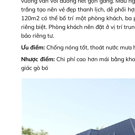
vuông vắn với đường nét gọn gàng. Màu ng
trắng tạo nên vẻ đẹp thanh lịch, dễ phối hợ
120m2 có thể bố trí một phòng khách, ba
riêng biệt. Phòng khách nên đặt ở vị trí tr
bảo riêng tư.
Ưu điểm:
Chống nóng tốt, thoát nước mưa h
Nhược điểm:
Chi phí cao hơn mái bằng kho
giác gò bó