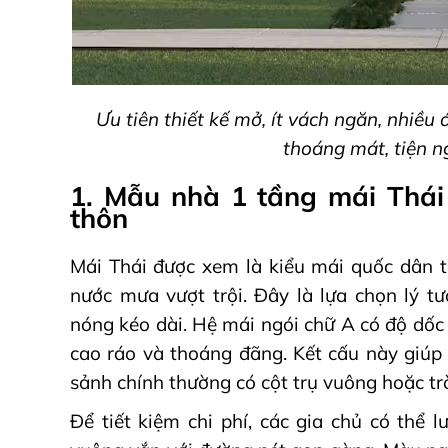
Ưu tiên thiết kế mở, ít vách ngăn, nhiều
thoáng mát, tiện n
1. Mẫu nhà 1 tầng mái Thái
thôn
Mái Thái được xem là kiểu mái quốc dân 
nước mưa vượt trội. Đây là lựa chọn lý 
nóng kéo dài. Hệ mái ngói chữ A có độ dốc 
cao ráo và thoáng đãng. Kết cấu này giú
sảnh chính thường có cột trụ vuông hoặc t
Để tiết kiệm chi phí, các gia chủ có thể 