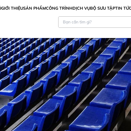
Ủ
GIỚI THIỆU
SẢN PHẨM
CÔNG TRÌNH
DỊCH VỤ
BỘ SƯU TẬP
TIN TỨ