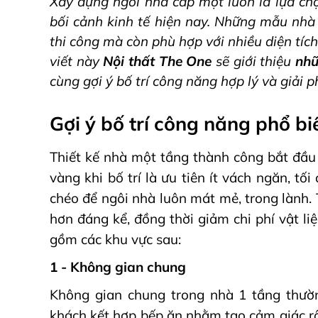
Xây dựng ngôi nhà cấp một luôn là lựa chọn
bối cảnh kinh tế hiện nay. Những mẫu nhà 
thi công mà còn phù hợp với nhiều diện tích
viết này
Nội thất The One
sẽ giới thiệu
nhữ
cùng gợi ý bố trí công năng hợp lý và giải
Gợi ý bố trí công năng phổ b
Thiết kế nhà một tầng thành công bắt đầu
vàng khi bố trí là ưu tiên ít vách ngăn, t
chéo để ngôi nhà luôn mát mẻ, trong lành. 
hơn đáng kể, đồng thời giảm chi phí vật l
gồm các khu vực sau:
1 - Không gian chung
Không gian chung trong nhà 1 tầng thườn
khách kết hợp bếp ăn nhằm tạo cảm giác rộ