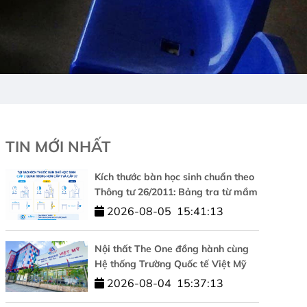
TIN MỚI NHẤT
Kích thước bàn học sinh chuẩn theo
Thông tư 26/2011: Bảng tra từ mầm
non đến cấp 3
2026-08-05
15:41:13
Nội thất The One đồng hành cùng
Hệ thống Trường Quốc tế Việt Mỹ
kiến tạo không gian học tập chuẩn
2026-08-04
15:37:13
quốc tế