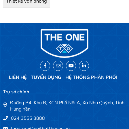
Thiết kế văn phòng
LIÊN HỆ
TUYỂN DỤNG
HỆ THỐNG PHÂN PHỐI
Trụ sở chính
Đường B4, Khu B, KCN Phố Nối A, Xã Như Quỳnh, Tỉnh
Hưng Yên
024 3555 8888
furniture@noithattheone.vn