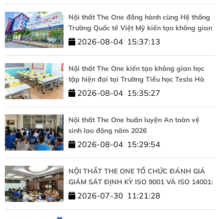
Nội thất The One đồng hành cùng Hệ thống
Trường Quốc tế Việt Mỹ kiến tạo không gian
học tập chuẩn quốc tế
2026-08-04
15:37:13
Nội thất The One kiến tạo không gian học
tập hiện đại tại Trường Tiểu học Tesla Hà
Nội
2026-08-04
15:35:27
Nội thất The One huấn luyện An toàn vệ
sinh lao động năm 2026
2026-08-04
15:29:54
NỘI THẤT THE ONE TỔ CHỨC ĐÁNH GIÁ
GIÁM SÁT ĐỊNH KỲ ISO 9001 VÀ ISO 14001:
KHẲNG ĐỊNH CAM KẾT CHẤT LƯỢNG VÀ
2026-07-30
11:21:28
PHÁT TRIỂN BỀN VỮNG