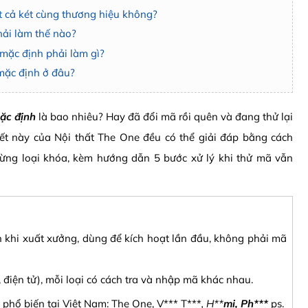
t cả két cùng thương hiệu không?
hải làm thế nào?
 mặc định phải làm gì?
mặc định ở đâu?
ặc định
là bao nhiêu? Hay đã đổi mã rồi quên và đang thử lại
ết này của Nội thất The One đều có thể giải đáp bằng cách
ừng loại khóa, kèm hướng dẫn 5 bước xử lý khi thử mã vẫn
 khi xuất xưởng, dùng để kích hoạt lần đầu, không phải mã
, điện tử), mỗi loại có cách tra và nhập mã khác nhau.
phổ biến tại Việt Nam: The One, V*** T***
, H**
mi, Ph***
ps.