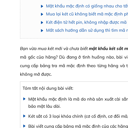
Mật khẩu mặc định có giống nhau cho tấ
Mua lại két cũ không biết mã mặc định p
Két điện tử hết pin, không nhập được mã
Mất sách hướng dẫn sử dụng thì tìm mã 
Bạn vừa mua két mới và chưa biết
mật khẩu két sắt m
mã gốc của hãng? Dù đang ở tình huống nào, bài vi
cung cấp bảng tra mã mặc định theo từng hãng và t
không mở được.
Tóm tắt nội dung bài viết:
Mật khẩu mặc định là mã do nhà sản xuất cài sẵn
bảo mật lâu dài.
Két sắt có 3 loại khóa chính (cơ cố định, cơ đổi mã
Bài viết cung cấp bảng mã mặc định của các hãng 