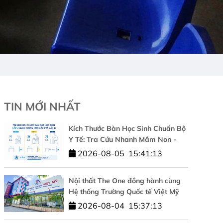
TIN MỚI NHẤT
Kích Thước Bàn Học Sinh Chuẩn Bộ
Y Tế: Tra Cứu Nhanh Mầm Non -
Cấp 1 - Cấp 2 - Cấp 3
2026-08-05
15:41:13
Nội thất The One đồng hành cùng
Hệ thống Trường Quốc tế Việt Mỹ
kiến tạo không gian học tập chuẩn
2026-08-04
15:37:13
quốc tế