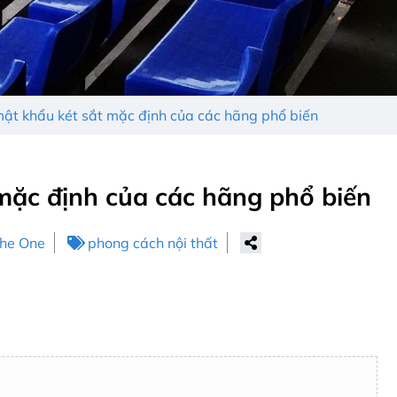
ật khẩu két sắt mặc định của các hãng phổ biến
mặc định của các hãng phổ biến
The One
phong cách nội thất