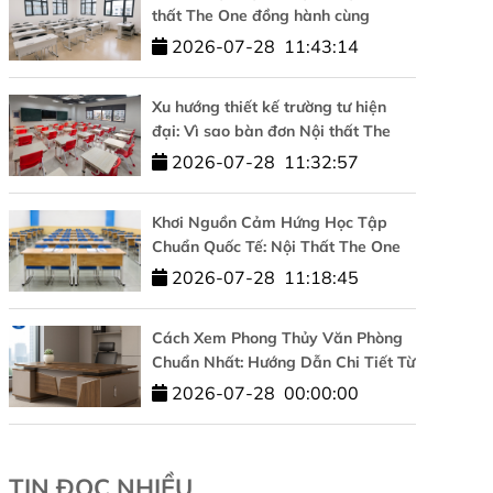
thất The One đồng hành cùng
Trường Đại học Công nghệ –
2026-07-28
11:43:14
ĐHQGHN
Xu hướng thiết kế trường tư hiện
đại: Vì sao bàn đơn Nội thất The
One được tin dùng?
2026-07-28
11:32:57
Khơi Nguồn Cảm Hứng Học Tập
Chuẩn Quốc Tế: Nội Thất The One
Đồng Hành Cùng HUFLIT
2026-07-28
11:18:45
Cách Xem Phong Thủy Văn Phòng
Chuẩn Nhất: Hướng Dẫn Chi Tiết Từ
A-Z
2026-07-28
00:00:00
TIN ĐỌC NHIỀU