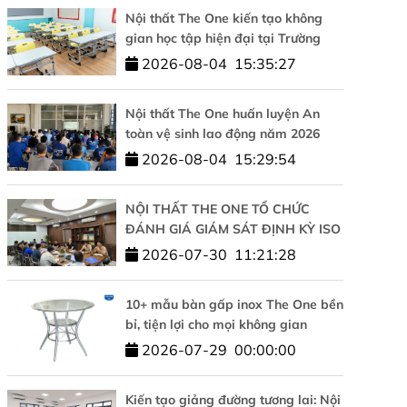
Nội thất The One kiến tạo không
gian học tập hiện đại tại Trường
Tiểu học Tesla Hà Nội
2026-08-04
15:35:27
Nội thất The One huấn luyện An
toàn vệ sinh lao động năm 2026
2026-08-04
15:29:54
NỘI THẤT THE ONE TỔ CHỨC
ĐÁNH GIÁ GIÁM SÁT ĐỊNH KỲ ISO
9001 VÀ ISO 14001: KHẲNG ĐỊNH
2026-07-30
11:21:28
CAM KẾT CHẤT LƯỢNG VÀ PHÁT
TRIỂN BỀN VỮNG
10+ mẫu bàn gấp inox The One bền
bỉ, tiện lợi cho mọi không gian
2026-07-29
00:00:00
Kiến tạo giảng đường tương lai: Nội