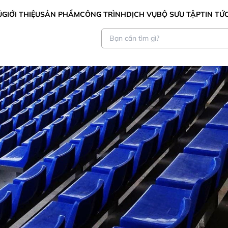
Ủ
GIỚI THIỆU
SẢN PHẨM
CÔNG TRÌNH
DỊCH VỤ
BỘ SƯU TẬP
TIN TỨ