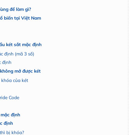
dùng để làm gì?
ổ biến tại Việt Nam
ẩu két sắt mặc định
c định (mã 3 số)
c định
 không mở được két
 khóa của két
ride Code
ã mặc định
c định
thì bị khóa?