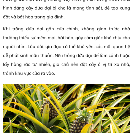
hình dáng cây dứa dại bị cho là mang tính sát, dễ tạo xung
đột và bất hòa trong gia đình.
Khi trồng dứa dại gần cửa chính, không gian trước nhà
thường thiếu sự mềm mại, hài hòa, gây cảm giác khó chịu cho
người nhìn. Lâu dài, gia đạo có thể khó yên, các mối quan hệ
dễ phát sinh mâu thuẫn. Nếu trồng dứa dại để làm cảnh hoặc
lấy hàng rào tự nhiên, gia chủ nên đặt cây ở vị trí xa nhà,
tránh khu vực cửa ra vào.