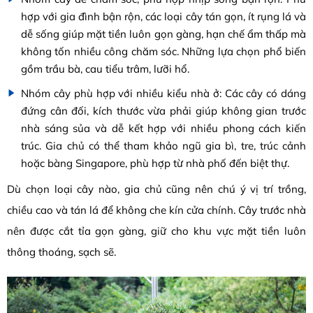
hợp với gia đình bận rộn, các loại cây tán gọn, ít rụng lá và
dễ sống giúp mặt tiền luôn gọn gàng, hạn chế ẩm thấp mà
không tốn nhiều công chăm sóc. Những lựa chọn phổ biến
gồm trầu bà, cau tiểu trâm, lưỡi hổ.
Nhóm cây phù hợp với nhiều kiểu nhà ở: Các cây có dáng
đứng cân đối, kích thước vừa phải giúp không gian trước
nhà sáng sủa và dễ kết hợp với nhiều phong cách kiến
trúc. Gia chủ có thể tham khảo ngũ gia bì, tre, trúc cảnh
hoặc bàng Singapore, phù hợp từ nhà phố đến biệt thự.
Dù chọn loại cây nào, gia chủ cũng nên chú ý vị trí trồng,
chiều cao và tán lá để không che kín cửa chính. Cây trước nhà
nên được cắt tỉa gọn gàng, giữ cho khu vực mặt tiền luôn
thông thoáng, sạch sẽ.