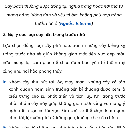
Cây bách thường được trồng tại nghĩa trang hoặc nơi thờ tự,
mang năng lượng tĩnh và yếu tố âm, không phù hợp trồng
trước nhà ở (
Nguồn: Internet
)
2. Gợi ý các loại cây nên trồng trước nhà
Lựa chọn đúng loại cây phù hợp, tránh những cây kiêng kỵ
trồng trước nhà sẽ giúp không gian mặt tiền vừa đẹp mắt,
vừa mang lại cảm giác dễ chịu, đảm bảo yếu tố thẩm mỹ
cũng như hài hòa phong thủy.
Nhóm cây thu hút tài lộc, may mắn: Những cây có tán
xanh quanh năm, sinh trưởng bền bỉ thường được xem là
biểu trưng cho sự phát triển và tích lũy. Khi trồng trước
nhà, nhóm cây này giúp không gian tươi sáng và mang ý
nghĩa tích cực về tài vận. Gia chủ có thể chọn kim ngân,
phát tài, lộc vừng, lưu ý trồng gọn, không che cửa chính.
Nhóm cây dễ chăm sóc, phù hợp nhịp sống bận rộn: Phù