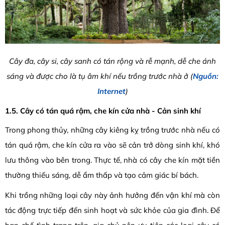
Cây đa, cây si, cây sanh có tán rộng và rễ mạnh, dễ che ánh
sáng và được cho là tụ âm khí nếu trồng trước nhà ở (
Nguồn:
Internet
)
1.5. Cây có tán quá rậm, che kín cửa nhà - Cản sinh khí
Trong phong thủy, những cây kiêng kỵ trồng trước nhà nếu có
tán quá rậm, che kín cửa ra vào sẽ cản trở dòng sinh khí, khó
lưu thông vào bên trong. Thực tế, nhà có cây che kín mặt tiền
thường thiếu sáng, dễ ẩm thấp và tạo cảm giác bí bách.
Khi trồng những loại cây này ảnh hưởng đến vận khí mà còn
tác động trực tiếp đến sinh hoạt và sức khỏe của gia đình. Để