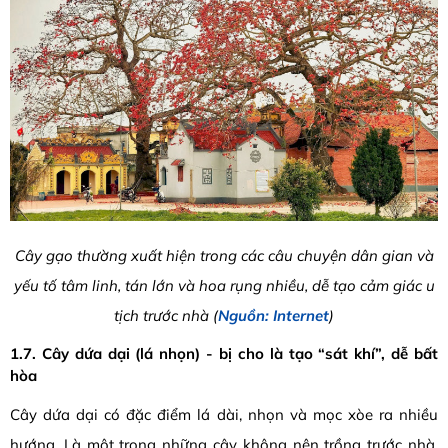
Cây gạo thường xuất hiện trong các câu chuyện dân gian và
yếu tố tâm linh, tán lớn và hoa rụng nhiều, dễ tạo cảm giác u
tịch trước nhà (
Nguồn: Internet
)
1.7. Cây dứa dại (lá nhọn) - bị cho là tạo “sát khí”, dễ bất
hòa
Cây dứa dại có đặc điểm lá dài, nhọn và mọc xòe ra nhiều
hướng. Là một trong những cây không nên trồng trước nhà,