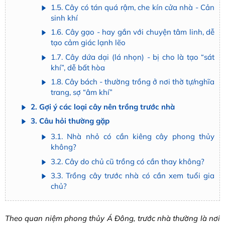
1.5. Cây có tán quá rậm, che kín cửa nhà - Cản
sinh khí
1.6. Cây gạo - hay gắn với chuyện tâm linh, dễ
tạo cảm giác lạnh lẽo
1.7. Cây dứa dại (lá nhọn) - bị cho là tạo “sát
khí”, dễ bất hòa
1.8. Cây bách - thường trồng ở nơi thờ tự/nghĩa
trang, sợ “âm khí”
2. Gợi ý các loại cây nên trồng trước nhà
3. Câu hỏi thường gặp
3.1. Nhà nhỏ có cần kiêng cây phong thủy
không?
3.2. Cây do chủ cũ trồng có cần thay không?
3.3. Trồng cây trước nhà có cần xem tuổi gia
chủ?
Theo quan niệm phong thủy Á Đông, trước nhà thường là nơi