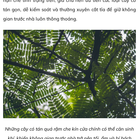
hạn chế tình trạng trên, gia chủ nên ưu tiên các loại cây có
tán gọn, dễ kiểm soát và thường xuyên cắt tỉa để giữ không
gian trước nhà luôn thông thoáng.
Những cây có tán quá rậm che kín cửa chính có thể cản sinh
khí, khiến không gian trước nhà trở nên tối, ẩm và bí bách