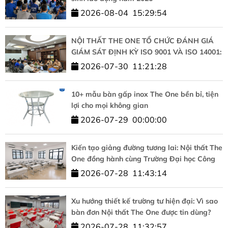
2026-08-04
15:29:54
NỘI THẤT THE ONE TỔ CHỨC ĐÁNH GIÁ
GIÁM SÁT ĐỊNH KỲ ISO 9001 VÀ ISO 14001:
KHẲNG ĐỊNH CAM KẾT CHẤT LƯỢNG VÀ
2026-07-30
11:21:28
PHÁT TRIỂN BỀN VỮNG
10+ mẫu bàn gấp inox The One bền bỉ, tiện
lợi cho mọi không gian
2026-07-29
00:00:00
Kiến tạo giảng đường tương lai: Nội thất The
One đồng hành cùng Trường Đại học Công
nghệ – ĐHQGHN
2026-07-28
11:43:14
Xu hướng thiết kế trường tư hiện đại: Vì sao
bàn đơn Nội thất The One được tin dùng?
2026-07-28
11:32:57