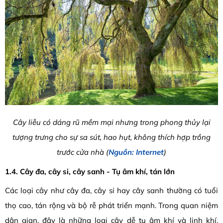
Cây liễu có dáng rũ mềm mại nhưng trong phong thủy lại
tượng trưng cho sự sa sút, hao hụt, không thích hợp trồng
trước cửa nhà (
Nguồn: Internet
)
1.4. Cây đa, cây si, cây sanh - Tụ âm khí, tán lớn
Các loại cây như cây đa, cây si hay cây sanh thường có tuổi
thọ cao, tán rộng và bộ rễ phát triển mạnh. Trong quan niệm
dân gian, đây là những loại cây dễ tụ âm khí và linh khí,