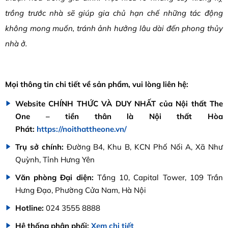
trồng trước nhà sẽ giúp gia chủ hạn chế những tác động
không mong muốn, tránh ảnh hưởng lâu dài đến phong thủy
nhà ở.
Mọi thông tin chi tiết về sản phẩm, vui lòng liên hệ:
Website CHÍNH THỨC VÀ DUY NHẤT của Nội thất The
One – tiền thân là Nội thất Hòa
Phát:
https://noithattheone.vn/
Trụ sở chính:
Đường B4, Khu B, KCN Phố Nối A, Xã Như
Quỳnh, Tỉnh Hưng Yên
Văn phòng Đại diện:
Tầng 10, Capital Tower, 109 Trần
Hưng Đạo, Phường Cửa Nam, Hà Nội
Hotline:
024 3555 8888
Hệ thống phân phối:
Xem chi tiết