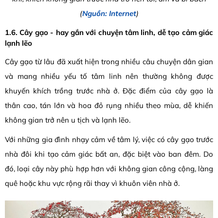
(
Nguồn: Internet
)
1.6. Cây gạo - hay gắn với chuyện tâm linh, dễ tạo cảm giác
lạnh lẽo
Cây gạo từ lâu đã xuất hiện trong nhiều câu chuyện dân gian
và mang nhiều yếu tố tâm linh nên thường không được
khuyến khích trồng trước nhà ở. Đặc điểm của cây gạo là
thân cao, tán lớn và hoa đỏ rụng nhiều theo mùa, dễ khiến
không gian trở nên u tịch và lạnh lẽo.
Với những gia đình nhạy cảm về tâm lý, việc có cây gạo trước
nhà đôi khi tạo cảm giác bất an, đặc biệt vào ban đêm. Do
đó, loại cây này phù hợp hơn với không gian công cộng, làng
quê hoặc khu vực rộng rãi thay vì khuôn viên nhà ở.