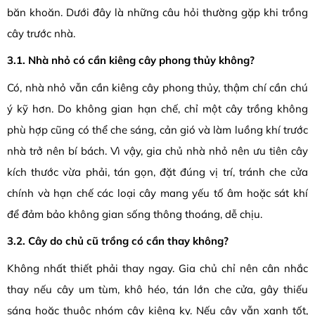
băn khoăn. Dưới đây là những câu hỏi thường gặp khi trồng
cây trước nhà.
3.1. Nhà nhỏ có cần kiêng cây phong thủy không?
Có, nhà nhỏ vẫn cần kiêng cây phong thủy, thậm chí cần chú
ý kỹ hơn. Do không gian hạn chế, chỉ một cây trồng không
phù hợp cũng có thể che sáng, cản gió và làm luồng khí trước
nhà trở nên bí bách. Vì vậy, gia chủ nhà nhỏ nên ưu tiên cây
kích thước vừa phải, tán gọn, đặt đúng vị trí, tránh che cửa
chính và hạn chế các loại cây mang yếu tố âm hoặc sát khí
để đảm bảo không gian sống thông thoáng, dễ chịu.
3.2. Cây do chủ cũ trồng có cần thay không?
Không nhất thiết phải thay ngay. Gia chủ chỉ nên cân nhắc
thay nếu cây um tùm, khô héo, tán lớn che cửa, gây thiếu
sáng hoặc thuộc nhóm cây kiêng kỵ. Nếu cây vẫn xanh tốt,