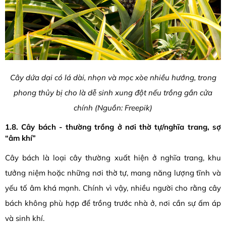
Cây dứa dại có lá dài, nhọn và mọc xòe nhiều hướng, trong
phong thủy bị cho là dễ sinh xung đột nếu trồng gần cửa
chính (Nguồn: Freepik)
1.8. Cây bách - thường trồng ở nơi thờ tự/nghĩa trang, sợ
“âm khí”
Cây bách là loại cây thường xuất hiện ở nghĩa trang, khu
tưởng niệm hoặc những nơi thờ tự, mang năng lượng tĩnh và
yếu tố âm khá mạnh. Chính vì vậy, nhiều người cho rằng cây
bách không phù hợp để trồng trước nhà ở, nơi cần sự ấm áp
và sinh khí.