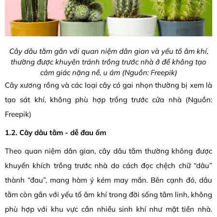
Cây dâu tằm gắn với quan niệm dân gian và yếu tố âm khí,
thường được khuyên tránh trồng trước nhà ở để không tạo
cảm giác nặng nề, u ám (Nguồn: Freepik)
Cây xương rồng và các loại cây có gai nhọn thường bị xem là
tạo sát khí, không phù hợp trồng trước cửa nhà (Nguồn:
Freepik)
1.2. Cây dâu tằm - dễ đau ốm
Theo quan niệm dân gian, cây dâu tằm thường không được
khuyến khích trồng trước nhà do cách đọc chệch chữ “dâu”
thành “đau”, mang hàm ý kém may mắn. Bên cạnh đó, dâu
tằm còn gắn với yếu tố âm khí trong đời sống tâm linh, không
phù hợp với khu vực cần nhiều sinh khí như mặt tiền nhà.