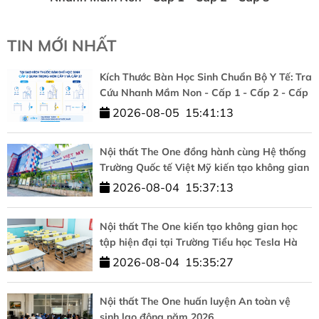
TIN MỚI NHẤT
Kích Thước Bàn Học Sinh Chuẩn Bộ Y Tế: Tra
Cứu Nhanh Mầm Non - Cấp 1 - Cấp 2 - Cấp
3
2026-08-05
15:41:13
Nội thất The One đồng hành cùng Hệ thống
Trường Quốc tế Việt Mỹ kiến tạo không gian
học tập chuẩn quốc tế
2026-08-04
15:37:13
Nội thất The One kiến tạo không gian học
tập hiện đại tại Trường Tiểu học Tesla Hà
Nội
2026-08-04
15:35:27
Nội thất The One huấn luyện An toàn vệ
sinh lao động năm 2026