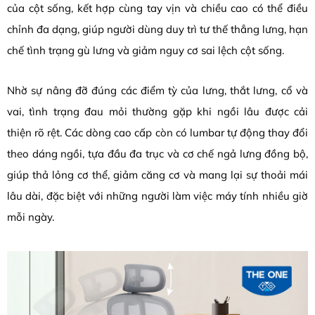
của cột sống, kết hợp cùng tay vịn và chiều cao có thể điều
chỉnh đa dạng, giúp người dùng duy trì tư thế thẳng lưng, hạn
chế tình trạng gù lưng và giảm nguy cơ sai lệch cột sống.
Nhờ sự nâng đỡ đúng các điểm tỳ của lưng, thắt lưng, cổ và
vai, tình trạng đau mỏi thường gặp khi ngồi lâu được cải
thiện rõ rệt. Các dòng cao cấp còn có lumbar tự động thay đổi
theo dáng ngồi, tựa đầu đa trục và cơ chế ngả lưng đồng bộ,
giúp thả lỏng cơ thể, giảm căng cơ và mang lại sự thoải mái
lâu dài, đặc biệt với những người làm việc máy tính nhiều giờ
mỗi ngày.