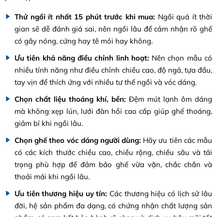
Thử ngồi ít nhất 15 phút trước khi mua:
Ngồi quá ít thời
gian sẽ dễ đánh giá sai, nên ngồi lâu để cảm nhận rõ ghế
có gây nóng, cứng hay tê mỏi hay không.
Ưu tiên khả năng điều chỉnh linh hoạt:
Nên chọn mẫu có
nhiều tính năng như điều chỉnh chiều cao, độ ngả, tựa đầu,
tay vịn để thích ứng với nhiều tư thế ngồi và vóc dáng.
Chọn chất liệu thoáng khí, bền:
Đệm mút lạnh ôm dáng
mà không xẹp lún, lưới đàn hồi cao cấp giúp ghế thoáng,
giảm bí khi ngồi lâu.
Chọn ghế theo vóc dáng người dùng:
Hãy ưu tiên các mẫu
có các kích thước chiều cao, chiều rộng, chiều sâu và tải
trọng phù hợp để đảm bảo ghế vừa vặn, chắc chắn và
thoải mái khi ngồi lâu.
Ưu tiên thương hiệu uy tín:
Các thương hiệu có lịch sử lâu
đời, hệ sản phẩm đa dạng, có chứng nhận chất lượng sản