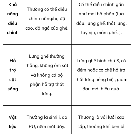
Khả
Có thể điều chỉnh gần
Thường có thể điều
năng
như mọi bộ phận (tựa
chỉnh nâng/hạ độ
điều
đầu, lưng ghế, thắt lưng,
cao, độ ngả của ghế.
chỉnh
tay vịn, mâm ghế...).
Lưng ghế thường
Hỗ
Lưng ghế hình chữ S, có
thẳng, không ôm sát
trợ
đệm hoặc cơ chế hỗ trợ
và không có bộ
cột
thắt lưng riêng biệt, giảm
phận hỗ trợ thắt
sống
đau mỏi hiệu quả.
lưng.
Vật
Thường là simili, da
Thường là vải lưới cao
liệu
PU, nệm mút dày.
cấp, thoáng khí, bền bỉ.