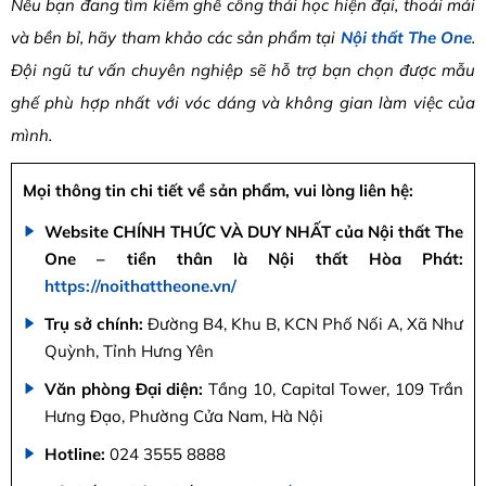
Nếu bạn đang tìm kiếm ghế công thái học hiện đại, thoải mái
và bền bỉ, hãy tham khảo các sản phẩm tại
Nội thất The One
.
Đội ngũ tư vấn chuyên nghiệp sẽ hỗ trợ bạn chọn được mẫu
ghế phù hợp nhất với vóc dáng và không gian làm việc của
mình.
Mọi thông tin chi tiết về sản phẩm, vui lòng liên hệ:
Website CHÍNH THỨC VÀ DUY NHẤT của Nội thất The
One – tiền thân là Nội thất Hòa Phát:
https://noithattheone.vn/
Trụ sở chính:
Đường B4, Khu B, KCN Phố Nối A, Xã Như
Quỳnh, Tỉnh Hưng Yên
Văn phòng Đại diện:
Tầng 10, Capital Tower, 109 Trần
Hưng Đạo, Phường Cửa Nam, Hà Nội
Hotline:
024 3555 8888