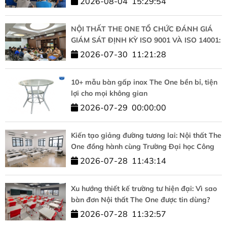
2026-08-04
15:29:54
NỘI THẤT THE ONE TỔ CHỨC ĐÁNH GIÁ
GIÁM SÁT ĐỊNH KỲ ISO 9001 VÀ ISO 14001:
KHẲNG ĐỊNH CAM KẾT CHẤT LƯỢNG VÀ
2026-07-30
11:21:28
PHÁT TRIỂN BỀN VỮNG
10+ mẫu bàn gấp inox The One bền bỉ, tiện
lợi cho mọi không gian
2026-07-29
00:00:00
Kiến tạo giảng đường tương lai: Nội thất The
One đồng hành cùng Trường Đại học Công
nghệ – ĐHQGHN
2026-07-28
11:43:14
Xu hướng thiết kế trường tư hiện đại: Vì sao
bàn đơn Nội thất The One được tin dùng?
2026-07-28
11:32:57