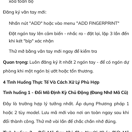
xóa toàn bộ
Đăng ký vân tay mới:
Nhấn nút "ADD" hoặc vào menu "ADD FINGERPRINT"
Đặt ngón tay lên cảm biến - nhấc ra - đặt lại, lặp 3 lần đến
khi két "bíp" xác nhận
Thử mở bằng vân tay mới ngay để kiểm tra
Quan trọng:
Luôn đăng ký ít nhất 2 ngón tay - để có ngón dự
phòng khi một ngón bị ướt hoặc tổn thương.
4 Tình Huống Thực Tế Và Cách Xử Lý Phù Hợp
Tình huống 1 - Đổi Mã Định Kỳ Chủ Động (Đang Nhớ Mã Cũ)
Đây là trường hợp lý tưởng nhất. Áp dụng Phương pháp 1
hoặc 2 tùy model. Lưu mã mới vào nơi an toàn ngay sau khi
đổi thành công. Thử mở vài lần để chắc chắn nhớ đúng.