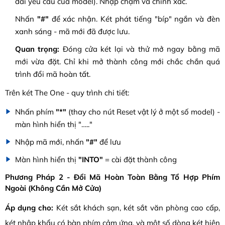
dài yêu cầu của model). Nhập chậm và chính xác.
Nhấn
"#"
để xác nhận. Két phát tiếng "bíp" ngắn và đèn
xanh sáng - mã mới đã được lưu.
Quan trọng:
Đóng cửa két lại và thử mở ngay bằng mã
mới vừa đặt. Chỉ khi mở thành công mới chắc chắn quá
trình đổi mã hoàn tất.
Trên két The One - quy trình chi tiết:
Nhấn phím
"*"
(thay cho nút Reset vật lý ở một số model) -
màn hình hiển thị "….."
Nhập mã mới, nhấn
"#"
để lưu
Màn hình hiển thị
"INTO"
= cài đặt thành công
Phương Pháp 2 - Đổi Mã Hoàn Toàn Bằng Tổ Hợp Phím
Ngoài (Không Cần Mở Cửa)
Áp dụng cho:
Két sắt khách sạn, két sắt văn phòng cao cấp,
két nhập khẩu có bàn phím cảm ứng, và một số dòng két hiện