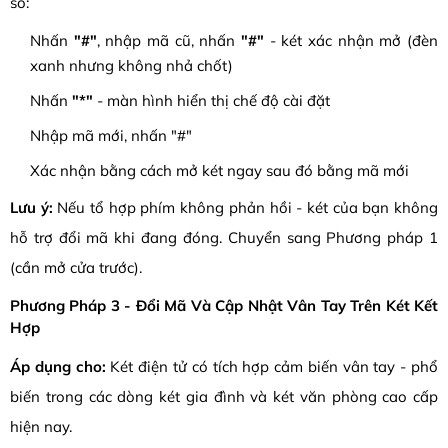
số:
Nhấn
"#"
, nhập mã cũ, nhấn
"#"
- két xác nhận mở (đèn
xanh nhưng không nhả chốt)
Nhấn
"*"
- màn hình hiển thị chế độ cài đặt
Nhập mã mới, nhấn "#"
Xác nhận bằng cách mở két ngay sau đó bằng mã mới
Lưu ý:
Nếu tổ hợp phím không phản hồi - két của bạn không
hỗ trợ đổi mã khi đang đóng. Chuyển sang Phương pháp 1
(cần mở cửa trước).
Phương Pháp 3 - Đổi Mã Và Cập Nhật Vân Tay Trên Két Kết
Hợp
Áp dụng cho:
Két điện tử có tích hợp cảm biến vân tay - phổ
biến trong các dòng két gia đình và két văn phòng cao cấp
hiện nay.