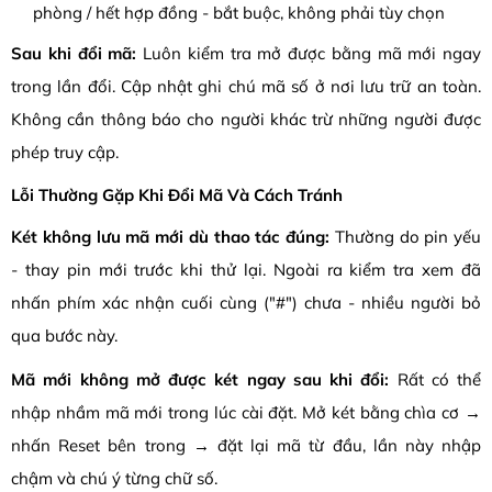
phòng / hết hợp đồng - bắt buộc, không phải tùy chọn
Sau khi đổi mã:
Luôn kiểm tra mở được bằng mã mới ngay
trong lần đổi. Cập nhật ghi chú mã số ở nơi lưu trữ an toàn.
Không cần thông báo cho người khác trừ những người được
phép truy cập.
Lỗi Thường Gặp Khi Đổi Mã Và Cách Tránh
Két không lưu mã mới dù thao tác đúng:
Thường do pin yếu
- thay pin mới trước khi thử lại. Ngoài ra kiểm tra xem đã
nhấn phím xác nhận cuối cùng ("#") chưa - nhiều người bỏ
qua bước này.
Mã mới không mở được két ngay sau khi đổi:
Rất có thể
nhập nhầm mã mới trong lúc cài đặt. Mở két bằng chìa cơ →
nhấn Reset bên trong → đặt lại mã từ đầu, lần này nhập
chậm và chú ý từng chữ số.