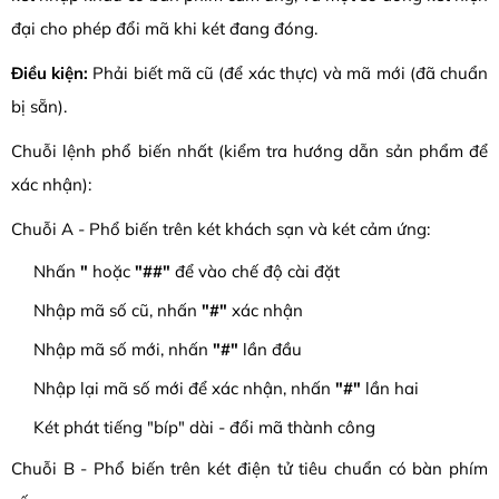
đại cho phép đổi mã khi két đang đóng.
Điều kiện:
Phải biết mã cũ (để xác thực) và mã mới (đã chuẩn
bị sẵn).
Chuỗi lệnh phổ biến nhất (kiểm tra hướng dẫn sản phẩm để
xác nhận):
Chuỗi A - Phổ biến trên két khách sạn và két cảm ứng:
Nhấn
"
hoặc
"##"
để vào chế độ cài đặt
Nhập mã số cũ, nhấn
"#"
xác nhận
Nhập mã số mới, nhấn
"#"
lần đầu
Nhập lại mã số mới để xác nhận, nhấn
"#"
lần hai
Két phát tiếng "bíp" dài - đổi mã thành công
Chuỗi B - Phổ biến trên két điện tử tiêu chuẩn có bàn phím