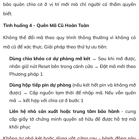
bảo quản chìa cơ ở vị trí mới mà chỉ người có thẩm quyền
biết.
Tình huống 4 - Quên Mã Cũ Hoàn Toàn
Không thể đổi mã theo quy trình thông thường vì không có
mã cũ để xác thực. Giải pháp theo thứ tự ưu tiên:
Dùng chìa khóa cơ dự phòng mở két
→ Sau khi mở được,
nhấn giữ nút Reset bên trong cánh cửa → Đặt mã mới theo
Phương pháp 1
Dùng hộp tiếp pin dự phòng
(nếu két hết pin và không mở
được) → Cấp nguồn tạm thời để nhập mã. Nếu vẫn quên
mã → kết hợp với chìa cơ ở bước 1
Liên hệ nhà sản xuất hoặc trung tâm bảo hành
- cung
cấp giấy tờ chứng minh quyền sở hữu để được hỗ trợ mã
khôi phục
Không tự phá két hoặc dùng vật cứng cạy - hành động này