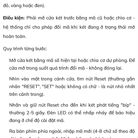
đỏ, vàng hoặc đen).
Điều kiện:
Phải mở cửa két trước bằng mã cũ hoặc chìa cơ -
hệ thống chỉ cho phép đổi mã khi két đang ở trạng thái mở
hoàn toàn.
Quy trình từng bước:
Mở cửa két bằng mã số hiện tại hoặc chìa cơ dự phòng. Để
cửa mở trong suốt quá trình đổi mã - không đóng lại.
Nhìn vào mặt trong cánh cửa, tìm nút Reset (thường gắn
nhãn "RESET", "SET" hoặc không có chữ - là nút nhỏ nhất
trên cánh trong).
Nhấn và giữ nút Reset cho đến khi két phát tiếng "bíp" -
thường 2-5 giây. Đèn LED có thể nhấp nháy để báo hiệu
đang ở chế độ cài đặt mã.
Ra bàn phím phía ngoài, nhập mã mới (4-8 chữ số theo độ