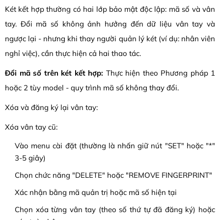
Két kết hợp thường có hai lớp bảo mật độc lập: mã số và vân
tay. Đổi mã số không ảnh hưởng đến dữ liệu vân tay và
ngược lại - nhưng khi thay người quản lý két (ví dụ: nhân viên
nghỉ việc), cần thực hiện cả hai thao tác.
Đổi mã số trên két kết hợp:
Thực hiện theo Phương pháp 1
hoặc 2 tùy model - quy trình mã số không thay đổi.
Xóa và đăng ký lại vân tay:
Xóa vân tay cũ:
Vào menu cài đặt (thường là nhấn giữ nút "SET" hoặc "*"
3-5 giây)
Chọn chức năng "DELETE" hoặc "REMOVE FINGERPRINT"
Xác nhận bằng mã quản trị hoặc mã số hiện tại
Chọn xóa từng vân tay (theo số thứ tự đã đăng ký) hoặc