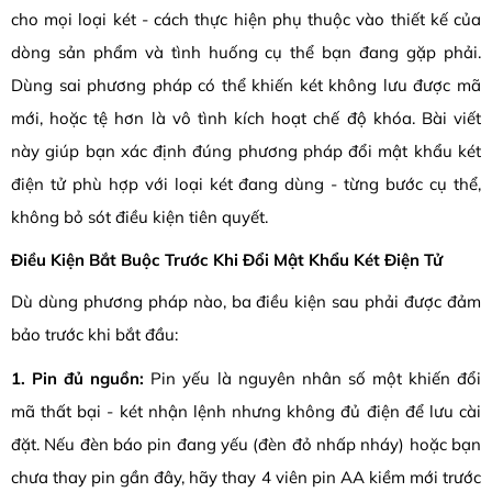
cho mọi loại két - cách thực hiện phụ thuộc vào thiết kế của
dòng sản phẩm và tình huống cụ thể bạn đang gặp phải.
Dùng sai phương pháp có thể khiến két không lưu được mã
mới, hoặc tệ hơn là vô tình kích hoạt chế độ khóa. Bài viết
này giúp bạn xác định đúng phương pháp đổi mật khẩu két
điện tử phù hợp với loại két đang dùng - từng bước cụ thể,
không bỏ sót điều kiện tiên quyết.
Điều Kiện Bắt Buộc Trước Khi Đổi Mật Khẩu Két Điện Tử
Dù dùng phương pháp nào, ba điều kiện sau phải được đảm
bảo trước khi bắt đầu:
1. Pin đủ nguồn:
Pin yếu là nguyên nhân số một khiến đổi
mã thất bại - két nhận lệnh nhưng không đủ điện để lưu cài
đặt. Nếu đèn báo pin đang yếu (đèn đỏ nhấp nháy) hoặc bạn
chưa thay pin gần đây, hãy thay 4 viên pin AA kiềm mới trước