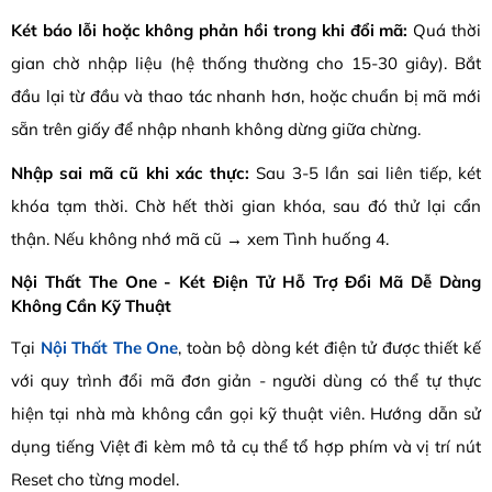
Két báo lỗi hoặc không phản hồi trong khi đổi mã:
Quá thời
gian chờ nhập liệu (hệ thống thường cho 15-30 giây). Bắt
đầu lại từ đầu và thao tác nhanh hơn, hoặc chuẩn bị mã mới
sẵn trên giấy để nhập nhanh không dừng giữa chừng.
Nhập sai mã cũ khi xác thực:
Sau 3-5 lần sai liên tiếp, két
khóa tạm thời. Chờ hết thời gian khóa, sau đó thử lại cẩn
thận. Nếu không nhớ mã cũ → xem Tình huống 4.
Nội Thất The One - Két Điện Tử Hỗ Trợ Đổi Mã Dễ Dàng
Không Cần Kỹ Thuật
Tại
Nội Thất The One
, toàn bộ dòng két điện tử được thiết kế
với quy trình đổi mã đơn giản - người dùng có thể tự thực
hiện tại nhà mà không cần gọi kỹ thuật viên. Hướng dẫn sử
dụng tiếng Việt đi kèm mô tả cụ thể tổ hợp phím và vị trí nút
Reset cho từng model.