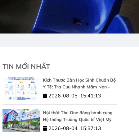
TIN MỚI NHẤT
Kích Thước Bàn Học Sinh Chuẩn Bộ
Y Tế: Tra Cứu Nhanh Mầm Non -
Cấp 1 - Cấp 2 - Cấp 3
2026-08-05
15:41:13
Nội thất The One đồng hành cùng
Hệ thống Trường Quốc tế Việt Mỹ
kiến tạo không gian học tập chuẩn
2026-08-04
15:37:13
quốc tế