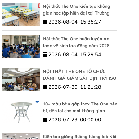
Nội thất The One kiến tạo không
gian học tập hiện đại tại Trường
Tiểu học Tesla Hà Nội
2026-08-04
15:35:27
Nội thất The One huấn luyện An
toàn vệ sinh lao động năm 2026
2026-08-04
15:29:54
NỘI THẤT THE ONE TỔ CHỨC
ĐÁNH GIÁ GIÁM SÁT ĐỊNH KỲ ISO
9001 VÀ ISO 14001: KHẲNG ĐỊNH
2026-07-30
11:21:28
CAM KẾT CHẤT LƯỢNG VÀ PHÁT
TRIỂN BỀN VỮNG
10+ mẫu bàn gấp inox The One bền
bỉ, tiện lợi cho mọi không gian
2026-07-29
00:00:00
Kiến tạo giảng đường tương lai: Nội