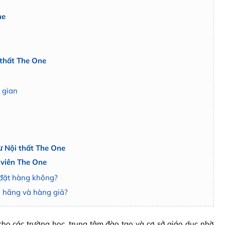
ne
 thất The One
i gian
từ Nội thất The One
 viên The One
i đặt hàng không?
h hãng và hàng giả?
cho các trường học, trung tâm đào tạo và cơ sở giáo dục nhờ