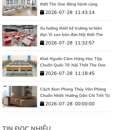
thất The One đồng hành cùng
Trường Đại học Công nghệ –
2026-07-28
11:43:14
ĐHQGHN
Xu hướng thiết kế trường tư hiện
đại: Vì sao bàn đơn Nội thất The
One được tin dùng?
2026-07-28
11:32:57
Khơi Nguồn Cảm Hứng Học Tập
Chuẩn Quốc Tế: Nội Thất The One
Đồng Hành Cùng HUFLIT
2026-07-28
11:18:45
Cách Xem Phong Thủy Văn Phòng
Chuẩn Nhất: Hướng Dẫn Chi Tiết Từ
A-Z
2026-07-28
00:00:00
TIN ĐỌC NHIỀU