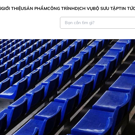
Ủ
GIỚI THIỆU
SẢN PHẨM
CÔNG TRÌNH
DỊCH VỤ
BỘ SƯU TẬP
TIN TỨ