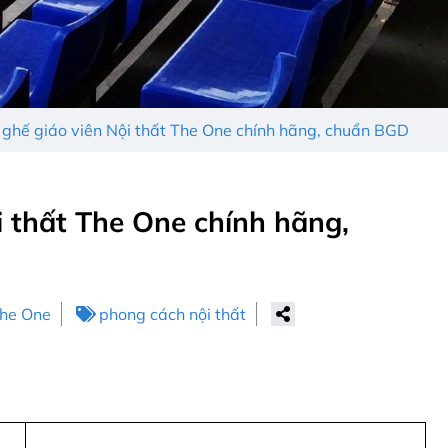
ghế giáo viên Nội thất The One chính hãng, chuẩn BGD
 thất The One chính hãng,
The One
phong cách nội thất