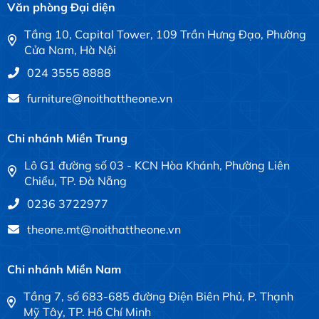
Văn phòng Đại diện
Tầng 10, Capital Tower, 109 Trần Hưng Đạo, Phường
Cửa Nam, Hà Nội
024 3555 8888
furniture@noithattheone.vn
Chi nhánh Miền Trung
Lô G1 đường số 03 - KCN Hòa Khánh, Phường Liên
Chiểu, TP. Đà Nẵng
0236 3722977
theone.mt@noithattheone.vn
Chi nhánh Miền Nam
Tầng 7, số 683-685 đường Điện Biên Phủ, P. Thạnh
Mỹ Tây, TP. Hồ Chí Minh