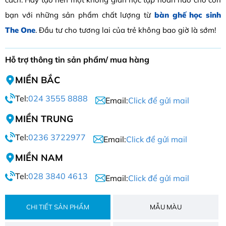
bạn với những sản phẩm chất lượng từ
bàn ghế học sinh
The One
. Đầu tư cho tương lai của trẻ không bao giờ là sớm!
Hỗ trợ thông tin sản phẩm/ mua hàng
MIỀN BẮC
Tel:
024 3555 8888
Email:
Click để gửi mail
MIỀN TRUNG
Tel:
0236 3722977
Email:
Click để gửi mail
MIỀN NAM
Tel:
028 3840 4613
Email:
Click để gửi mail
CHI TIẾT SẢN PHẨM
MẪU MÀU