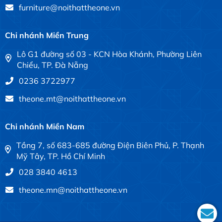
furniture@noithattheone.vn
Chi nhánh Miền Trung
Lô G1 đường số 03 - KCN Hòa Khánh, Phường Liên
Chiểu, TP. Đà Nẵng
0236 3722977
theone.mt@noithattheone.vn
Chi nhánh Miền Nam
Tầng 7, số 683-685 đường Điện Biên Phủ, P. Thạnh
Mỹ Tây, TP. Hồ Chí Minh
028 3840 4613
theone.mn@noithattheone.vn