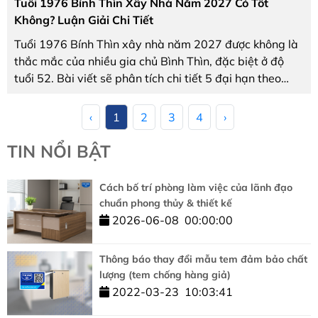
Tuổi 1976 Bính Thìn Xây Nhà Năm 2027 Có Tốt
Không? Luận Giải Chi Tiết
Tuổi 1976 Bính Thìn xây nhà năm 2027 được không là
thắc mắc của nhiều gia chủ Bình Thìn, đặc biệt ở độ
tuổi 52. Bài viết sẽ phân tích chi tiết 5 đại hạn theo
công thức chuẩn từ Bát Trạch Minh Kinh (n.d.) và Ngũ
hành nạp âm (n.d.), đồng thời gợi ý ...
‹
1
2
3
4
›
TIN NỔI BẬT
Cách bố trí phòng làm việc của lãnh đạo
chuẩn phong thủy & thiết kế
2026-06-08
00:00:00
Thông báo thay đổi mẫu tem đảm bảo chất
lượng (tem chống hàng giả)
2022-03-23
10:03:41