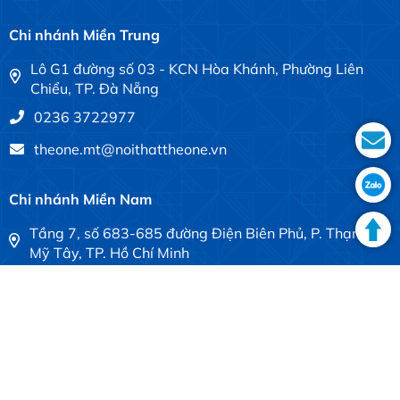
Chi nhánh Miền Trung
Lô G1 đường số 03 - KCN Hòa Khánh, Phường Liên
Chiểu, TP. Đà Nẵng
0236 3722977
theone.mt@noithattheone.vn
Chi nhánh Miền Nam
Tầng 7, số 683-685 đường Điện Biên Phủ, P. Thạnh
Mỹ Tây, TP. Hồ Chí Minh
028 3840 4613
theone.mn@noithattheone.vn
Copyright © 2022
The One Furniture
All rights reserved.