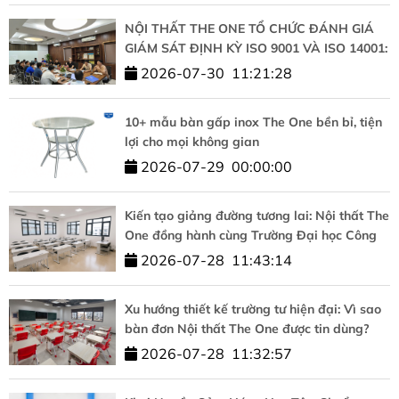
NỘI THẤT THE ONE TỔ CHỨC ĐÁNH GIÁ
GIÁM SÁT ĐỊNH KỲ ISO 9001 VÀ ISO 14001:
KHẲNG ĐỊNH CAM KẾT CHẤT LƯỢNG VÀ
2026-07-30
11:21:28
PHÁT TRIỂN BỀN VỮNG
10+ mẫu bàn gấp inox The One bền bỉ, tiện
lợi cho mọi không gian
2026-07-29
00:00:00
Kiến tạo giảng đường tương lai: Nội thất The
One đồng hành cùng Trường Đại học Công
nghệ – ĐHQGHN
2026-07-28
11:43:14
Xu hướng thiết kế trường tư hiện đại: Vì sao
bàn đơn Nội thất The One được tin dùng?
2026-07-28
11:32:57