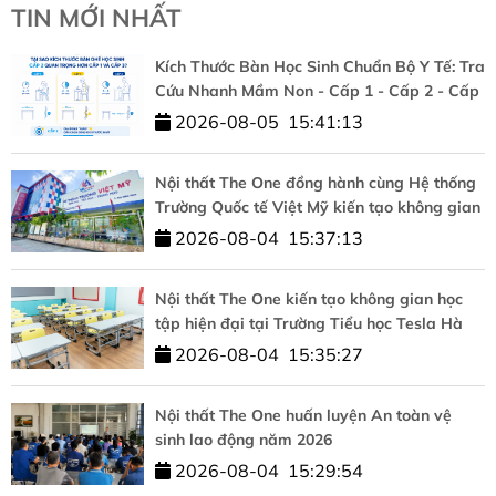
TIN MỚI NHẤT
Kích Thước Bàn Học Sinh Chuẩn Bộ Y Tế: Tra
Cứu Nhanh Mầm Non - Cấp 1 - Cấp 2 - Cấp
3
2026-08-05
15:41:13
Nội thất The One đồng hành cùng Hệ thống
Trường Quốc tế Việt Mỹ kiến tạo không gian
học tập chuẩn quốc tế
2026-08-04
15:37:13
Nội thất The One kiến tạo không gian học
tập hiện đại tại Trường Tiểu học Tesla Hà
Nội
2026-08-04
15:35:27
Nội thất The One huấn luyện An toàn vệ
sinh lao động năm 2026
2026-08-04
15:29:54