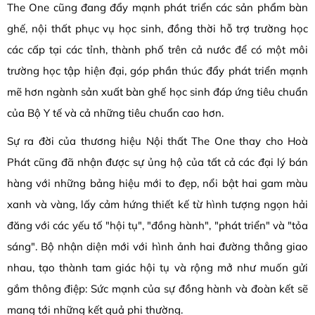
The One cũng đang đẩy mạnh phát triển các sản phẩm bàn
ghế, nội thất phục vụ học sinh, đồng thời hỗ trợ trường học
các cấp tại các tỉnh, thành phố trên cả nước để có một môi
trường học tập hiện đại, góp phần thúc đẩy phát triển mạnh
mẽ hơn ngành sản xuất bàn ghế học sinh đáp ứng tiêu chuẩn
của Bộ Y tế và cả những tiêu chuẩn cao hơn.
Sự ra đời của thương hiệu Nội thất The One thay cho Hoà
Phát cũng đã nhận được sự ủng hộ của tất cả các đại lý bán
hàng với những bảng hiệu mới to đẹp, nổi bật hai gam màu
xanh và vàng, lấy cảm hứng thiết kế từ hình tượng ngọn hải
đăng với các yếu tố "hội tụ", "đồng hành", "phát triển" và "tỏa
sáng". Bộ nhận diện mới với hình ảnh hai đường thẳng giao
nhau, tạo thành tam giác hội tụ và rộng mở như muốn gửi
gắm thông điệp: Sức mạnh của sự đồng hành và đoàn kết sẽ
mang tới những kết quả phi thường.