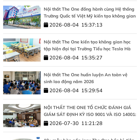
Nội thất The One đồng hành cùng Hệ thống
Trường Quốc tế Việt Mỹ kiến tạo không gian
học tập chuẩn quốc tế
2026-08-04
15:37:13
Nội thất The One kiến tạo không gian học
tập hiện đại tại Trường Tiểu học Tesla Hà
Nội
2026-08-04
15:35:27
Nội thất The One huấn luyện An toàn vệ
sinh lao động năm 2026
2026-08-04
15:29:54
NỘI THẤT THE ONE TỔ CHỨC ĐÁNH GIÁ
GIÁM SÁT ĐỊNH KỲ ISO 9001 VÀ ISO 14001:
KHẲNG ĐỊNH CAM KẾT CHẤT LƯỢNG VÀ
2026-07-30
11:21:28
PHÁT TRIỂN BỀN VỮNG