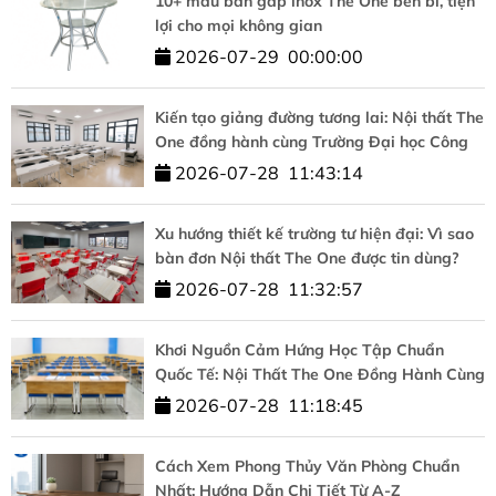
10+ mẫu bàn gấp inox The One bền bỉ, tiện
lợi cho mọi không gian
2026-07-29
00:00:00
Kiến tạo giảng đường tương lai: Nội thất The
One đồng hành cùng Trường Đại học Công
nghệ – ĐHQGHN
2026-07-28
11:43:14
Xu hướng thiết kế trường tư hiện đại: Vì sao
bàn đơn Nội thất The One được tin dùng?
2026-07-28
11:32:57
Khơi Nguồn Cảm Hứng Học Tập Chuẩn
Quốc Tế: Nội Thất The One Đồng Hành Cùng
HUFLIT
2026-07-28
11:18:45
Cách Xem Phong Thủy Văn Phòng Chuẩn
Nhất: Hướng Dẫn Chi Tiết Từ A-Z