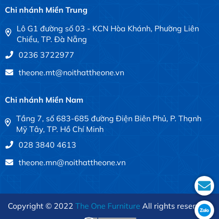
Chi nhánh Miền Trung
Lô G1 đường số 03 - KCN Hòa Khánh, Phường Liên
Chiểu, TP. Đà Nẵng
0236 3722977
theone.mt@noithattheone.vn
Chi nhánh Miền Nam
Tầng 7, số 683-685 đường Điện Biên Phủ, P. Thạnh
Mỹ Tây, TP. Hồ Chí Minh
028 3840 4613
theone.mn@noithattheone.vn
Copyright © 2022
The One Furniture
All rights reserved.