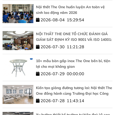
Nội thất The One huấn luyện An toàn vệ
sinh lao động năm 2026
2026-08-04
15:29:54
NỘI THẤT THE ONE TỔ CHỨC ĐÁNH GIÁ
GIÁM SÁT ĐỊNH KỲ ISO 9001 VÀ ISO 14001:
KHẲNG ĐỊNH CAM KẾT CHẤT LƯỢNG VÀ
2026-07-30
11:21:28
PHÁT TRIỂN BỀN VỮNG
10+ mẫu bàn gấp inox The One bền bỉ, tiện
lợi cho mọi không gian
2026-07-29
00:00:00
Kiến tạo giảng đường tương lai: Nội thất The
One đồng hành cùng Trường Đại học Công
nghệ – ĐHQGHN
2026-07-28
11:43:14
Xu hướng thiết kế trường tư hiện đại: Vì sao