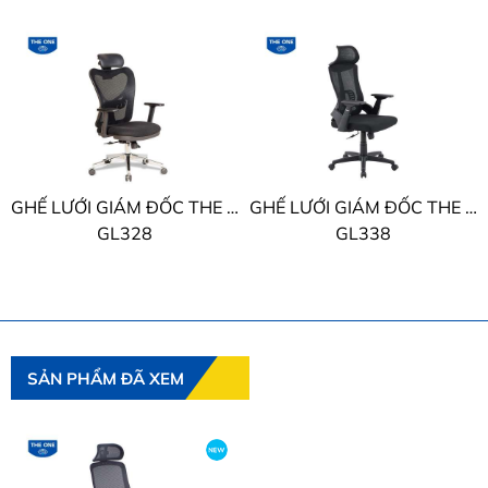
GHẾ LƯỚI GIÁM ĐỐC THE ONE
GHẾ LƯỚI GIÁM ĐỐC THE ONE
GL328
GL338
SẢN PHẨM ĐÃ XEM