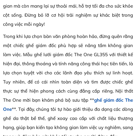
gian mà còn mang lại sự thoải mái, hỗ trợ tối đa cho sức khỏe
cột sống. Đừng bỏ lỡ cơ hội trải nghiệm sự khác biệt trong
công việc mỗi ngày!
Trong khi lựa chọn bàn văn phòng hoàn hảo, đừng quên rằng
một chiếc ghế giám đốc phù hợp sẽ nâng tầm không gian
làm việc. Mẫu ghế lưới giám đốc The One GL355 với thiết kế
hiện đại, thông thoáng và tính năng công thái học tiên tiến, là
lựa chọn tuyệt vời cho các lãnh đạo yêu thích sự linh hoạt.
Tuy nhiên, để có cái nhìn toàn diện và tìm được chiếc ghế
thực sự thể hiện phong cách cùng đẳng cấp riêng, Nội thất
The One mời bạn khám phá bộ sưu tập **
ghế giám đốc The
One
**. Tại đây, chúng tôi tự hào giới thiệu đa dạng các dòng
ghế da thật bề thế, ghế xoay cao cấp với chất liệu thượng
hạng, giúp bạn kiến tạo không gian làm việc uy nghiêm, sang