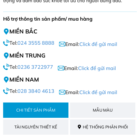
trọng và đảm bảo sức khỏe tối ưu cho người đứng đầu.
Hỗ trợ thông tin sản phẩm/ mua hàng
MIỀN BẮC
Tel:
024 3555 8888
Email:
Click để gửi mail
MIỀN TRUNG
Tel:
0236 3722977
Email:
Click để gửi mail
MIỀN NAM
Tel:
028 3840 4613
Email:
Click để gửi mail
CHI TIẾT SẢN PHẨM
MẪU MÀU
TÀI NGUYÊN THIẾT KẾ
HỆ THỐNG PHÂN PHỐI