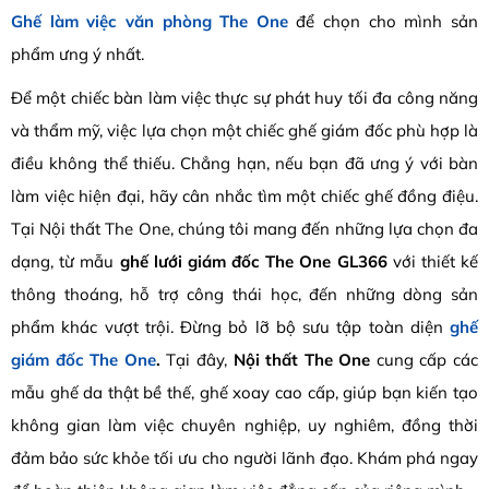
Ghế làm việc văn phòng The One
để chọn cho mình sản
phẩm ưng ý nhất.
Để một chiếc bàn làm việc thực sự phát huy tối đa công năng
và thẩm mỹ, việc lựa chọn một chiếc ghế giám đốc phù hợp là
điều không thể thiếu. Chẳng hạn, nếu bạn đã ưng ý với bàn
làm việc hiện đại, hãy cân nhắc tìm một chiếc ghế đồng điệu.
Tại Nội thất The One, chúng tôi mang đến những lựa chọn đa
dạng, từ mẫu
ghế lưới giám đốc The One GL366
với thiết kế
thông thoáng, hỗ trợ công thái học, đến những dòng sản
phẩm khác vượt trội. Đừng bỏ lỡ bộ sưu tập toàn diện
ghế
giám đốc The One
.
Tại đây,
Nội thất The One
cung cấp các
mẫu ghế da thật bề thế, ghế xoay cao cấp, giúp bạn kiến tạo
không gian làm việc chuyên nghiệp, uy nghiêm, đồng thời
đảm bảo sức khỏe tối ưu cho người lãnh đạo. Khám phá ngay