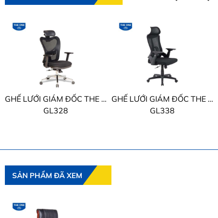
GHẾ LƯỚI GIÁM ĐỐC THE ONE
GHẾ LƯỚI GIÁM ĐỐC THE ONE
GL328
GL338
SẢN PHẨM ĐÃ XEM