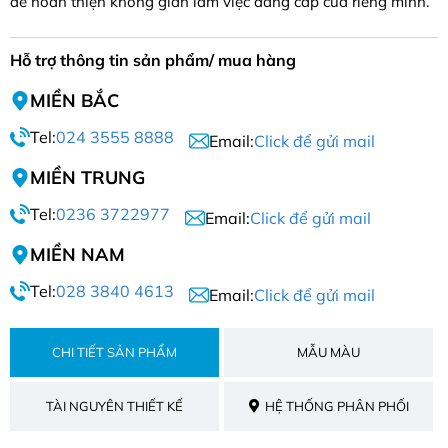
để hoàn thiện không gian làm việc đẳng cấp của riêng mình.
Hỗ trợ thông tin sản phẩm/ mua hàng
MIỀN BẮC
Tel:
024 3555 8888
Email:
Click để gửi mail
MIỀN TRUNG
Tel:
0236 3722977
Email:
Click để gửi mail
MIỀN NAM
Tel:
028 3840 4613
Email:
Click để gửi mail
CHI TIẾT SẢN PHẨM
MẪU MÀU
TÀI NGUYÊN THIẾT KẾ
HỆ THỐNG PHÂN PHỐI