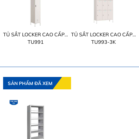
TỦ SẮT LOCKER CAO CẤP THE ONE
TỦ SẮT LOCKER CAO CẤP THE ONE
TU991
TU993-3K
SẢN PHẨM ĐÃ XEM