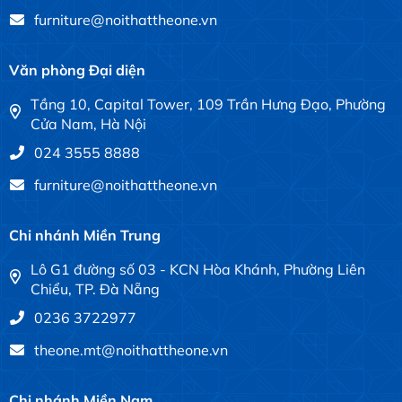
furniture@noithattheone.vn
Văn phòng Đại diện
Tầng 10, Capital Tower, 109 Trần Hưng Đạo, Phường
Cửa Nam, Hà Nội
024 3555 8888
furniture@noithattheone.vn
Chi nhánh Miền Trung
Lô G1 đường số 03 - KCN Hòa Khánh, Phường Liên
Chiểu, TP. Đà Nẵng
0236 3722977
theone.mt@noithattheone.vn
Chi nhánh Miền Nam