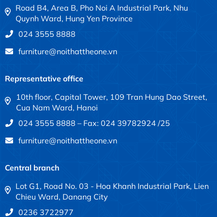
Road B4, Area B, Pho Noi A Industrial Park, Nhu
Quynh Ward, Hung Yen Province
024 3555 8888
furniture@noithattheone.vn
Representative office
10th floor, Capital Tower, 109 Tran Hung Dao Street,
Cua Nam Ward, Hanoi
024 3555 8888 – Fax: 024 39782924 /25
furniture@noithattheone.vn
Central branch
Lot G1, Road No. 03 - Hoa Khanh Industrial Park, Lien
Chieu Ward, Danang City
0236 3722977