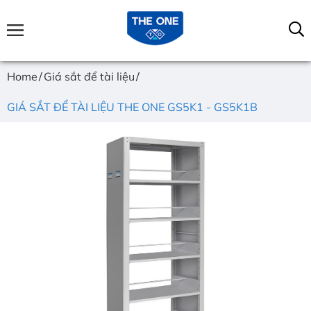
Home
Giá sắt để tài liệu
GIÁ SẮT ĐỂ TÀI LIỆU THE ONE GS5K1 - GS5K1B