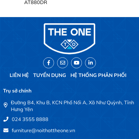
AT880DR
LIÊN HỆ
TUYỂN DỤNG
HỆ THỐNG PHÂN PHỐI
Trụ sở chính
Đường B4, Khu B, KCN Phố Nối A, Xã Như Quỳnh, Tỉnh
Hưng Yên
024 3555 8888
furniture@noithattheone.vn