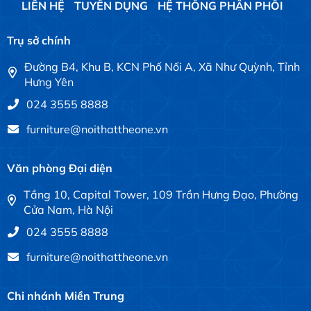
LIÊN HỆ
TUYỂN DỤNG
HỆ THỐNG PHÂN PHỐI
Trụ sở chính
Đường B4, Khu B, KCN Phố Nối A, Xã Như Quỳnh, Tỉnh
Hưng Yên
024 3555 8888
furniture@noithattheone.vn
Văn phòng Đại diện
Tầng 10, Capital Tower, 109 Trần Hưng Đạo, Phường
Cửa Nam, Hà Nội
024 3555 8888
furniture@noithattheone.vn
Chi nhánh Miền Trung