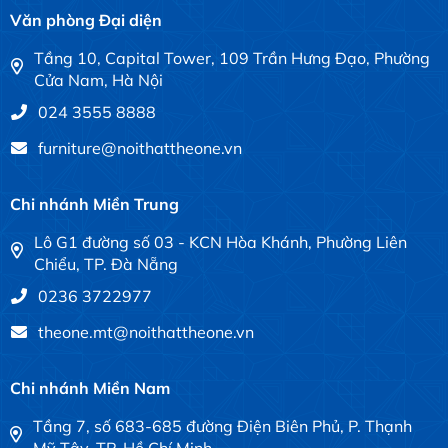
Văn phòng Đại diện
Tầng 10, Capital Tower, 109 Trần Hưng Đạo, Phường
Cửa Nam, Hà Nội
024 3555 8888
furniture@noithattheone.vn
Chi nhánh Miền Trung
Lô G1 đường số 03 - KCN Hòa Khánh, Phường Liên
Chiểu, TP. Đà Nẵng
0236 3722977
theone.mt@noithattheone.vn
Chi nhánh Miền Nam
Tầng 7, số 683-685 đường Điện Biên Phủ, P. Thạnh
Mỹ Tây, TP. Hồ Chí Minh