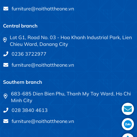
furniture@noithattheone.vn
Central branch
Lot G1, Road No. 03 - Hoa Khanh Industrial Park, Lien
Chieu Ward, Danang City
0236 3722977
furniture@noithattheone.vn
Southern branch
683-685 Dien Bien Phu, Thanh My Tay Ward, Ho Chi
Minh City
028 3840 4613
furniture@noithattheone.vn