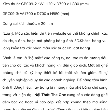
Kích thước:GPC09-2 : W1120 x D700 x H880 (mm)
GPC09-3: W1700 x D700 x H880 (mm)
Dung sai kích thước: ± 20 mm
(Lưu ý: Màu sắc hiển thị trên website có thể không chính xác
do chụp ảnh, hoặc mô phỏng bằng ảnh 3D.Khách hàng vui
lòng kiểm tra xác nhận màu sắc trước khi đặt hàng)
Sảnh lễ tân là "bộ mặt" của công ty, nơi tạo ra ấn tượng đầu
tiên cho đối tác và khách hàng khi đến giao dịch. Một bộ ghế
phòng chờ cũ kỹ hay thiết kế lỗi thời sẽ làm giảm đi sự
chuyên nghiệp và uy tín của doanh nghiệp. Để nâng tầm hình
ảnh thương hiệu, hãy trang bị những mẫu ghế băng chờ sang
trọng và hiện đại.
Nội Thất The One
cung cấp các dòng ghế
đệm bọc da hoặc nỉ cao cấp, kết hợp khung thép mạ sáng
bóng, tạo nên vẻ đẹp lịch sự và đẳng cấp cho không gian tiếp