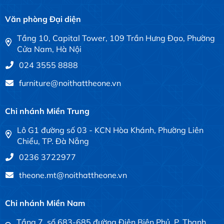
Văn phòng Đại diện
Tầng 10, Capital Tower, 109 Trần Hưng Đạo, Phường
Cửa Nam, Hà Nội
024 3555 8888
furniture@noithattheone.vn
Chi nhánh Miền Trung
Lô G1 đường số 03 - KCN Hòa Khánh, Phường Liên
Chiểu, TP. Đà Nẵng
0236 3722977
theone.mt@noithattheone.vn
Chi nhánh Miền Nam
Tầng 7, số 683-685 đường Điện Biên Phủ, P. Thạnh