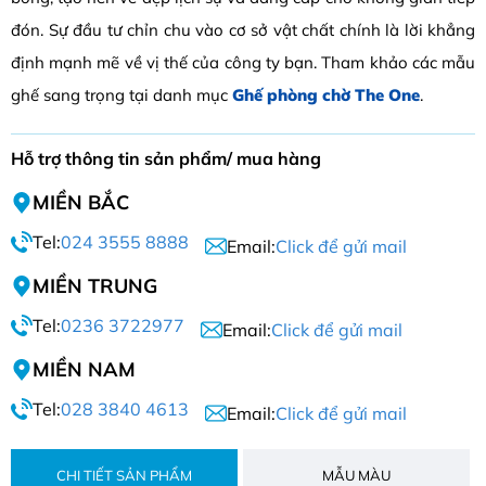
đón. Sự đầu tư chỉn chu vào cơ sở vật chất chính là lời khẳng
định mạnh mẽ về vị thế của công ty bạn. Tham khảo các mẫu
ghế sang trọng tại danh mục
Ghế phòng chờ The One
.
Hỗ trợ thông tin sản phẩm/ mua hàng
MIỀN BẮC
Tel:
024 3555 8888
Email:
Click để gửi mail
MIỀN TRUNG
Tel:
0236 3722977
Email:
Click để gửi mail
MIỀN NAM
Tel:
028 3840 4613
Email:
Click để gửi mail
CHI TIẾT SẢN PHẨM
MẪU MÀU