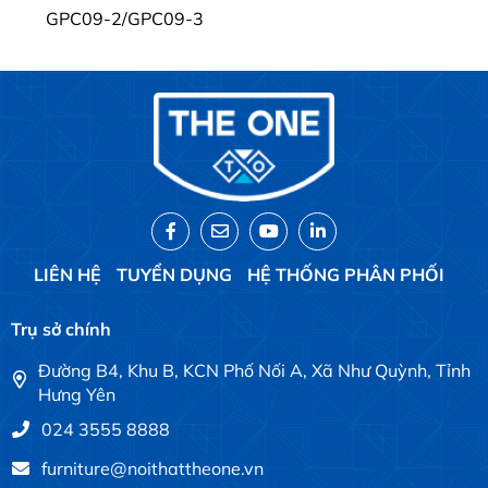
GPC09-2/GPC09-3
LIÊN HỆ
TUYỂN DỤNG
HỆ THỐNG PHÂN PHỐI
Trụ sở chính
Đường B4, Khu B, KCN Phố Nối A, Xã Như Quỳnh, Tỉnh
Hưng Yên
024 3555 8888
furniture@noithattheone.vn