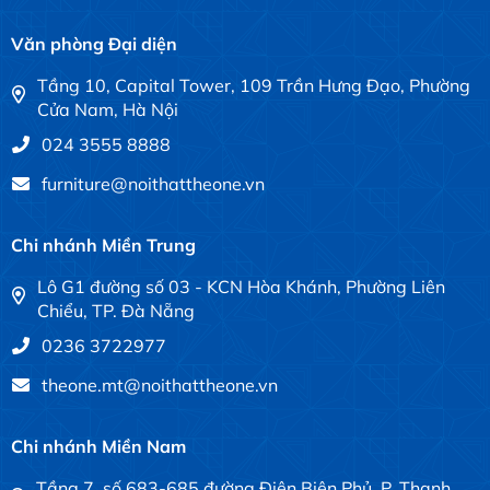
Văn phòng Đại diện
Tầng 10, Capital Tower, 109 Trần Hưng Đạo, Phường
Cửa Nam, Hà Nội
024 3555 8888
furniture@noithattheone.vn
Chi nhánh Miền Trung
Lô G1 đường số 03 - KCN Hòa Khánh, Phường Liên
Chiểu, TP. Đà Nẵng
0236 3722977
theone.mt@noithattheone.vn
Chi nhánh Miền Nam
Tầng 7, số 683-685 đường Điện Biên Phủ, P. Thạnh