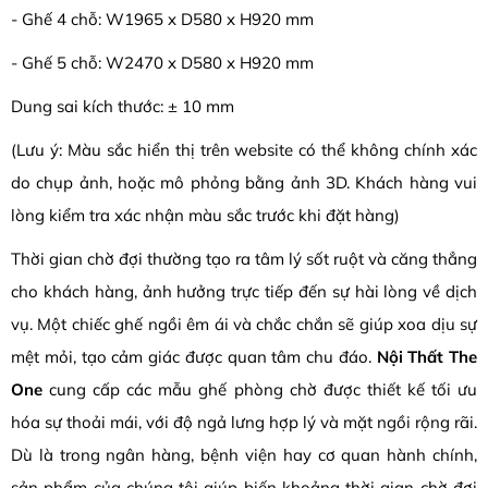
- Ghế 4 chỗ: W1965 x D580 x H920 mm
- Ghế 5 chỗ: W2470 x D580 x H920 mm
Dung sai kích thước: ± 10 mm
(Lưu ý: Màu sắc hiển thị trên website có thể không chính xác
do chụp ảnh, hoặc mô phỏng bằng ảnh 3D. Khách hàng vui
lòng kiểm tra xác nhận màu sắc trước khi đặt hàng)
Thời gian chờ đợi thường tạo ra tâm lý sốt ruột và căng thẳng
cho khách hàng, ảnh hưởng trực tiếp đến sự hài lòng về dịch
vụ. Một chiếc ghế ngồi êm ái và chắc chắn sẽ giúp xoa dịu sự
mệt mỏi, tạo cảm giác được quan tâm chu đáo.
Nội Thất The
One
cung cấp các mẫu ghế phòng chờ được thiết kế tối ưu
hóa sự thoải mái, với độ ngả lưng hợp lý và mặt ngồi rộng rãi.
Dù là trong ngân hàng, bệnh viện hay cơ quan hành chính,
sản phẩm của chúng tôi giúp biến khoảng thời gian chờ đợi