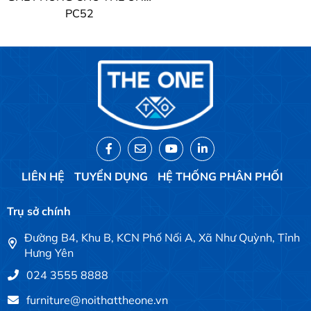
PC52
LIÊN HỆ
TUYỂN DỤNG
HỆ THỐNG PHÂN PHỐI
Trụ sở chính
Đường B4, Khu B, KCN Phố Nối A, Xã Như Quỳnh, Tỉnh
Hưng Yên
024 3555 8888
furniture@noithattheone.vn