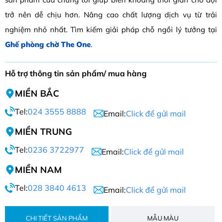
trở nên dễ chịu hơn. Nâng cao chất lượng dịch vụ từ trải
nghiệm nhỏ nhất. Tìm kiếm giải pháp chỗ ngồi lý tưởng tại
Ghế phòng chờ The One
.
Hỗ trợ thông tin sản phẩm/ mua hàng
MIỀN BẮC
Tel:
024 3555 8888
Email:
Click để gửi mail
MIỀN TRUNG
Tel:
0236 3722977
Email:
Click để gửi mail
MIỀN NAM
Tel:
028 3840 4613
Email:
Click để gửi mail
CHI TIẾT SẢN PHẨM
MẪU MÀU